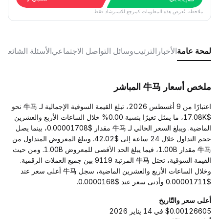
ملاحظة: تُعرَض هذه المعلومات كمرجع للاسترشاد فقط.
لمحة عامة
الأخبار
الترتيب
وسائل التواصل الاجتماعي
الأسئلة الشائعة
ملخص أسعار 牛马 المباشر
اعتبارًا من 9 أغسطس 2026، تبلغ القيمة السوقية الإجمالية لـ 牛马 نحو
$17.08K، ما يمثل تغيرًا بنسبة 0.00% خلال الساعات الأربع والعشرين
الماضية. ويبلغ السعر الحالي لـ 牛马 مقدار $0.00001708، بينما يصل
حجم التداول خلال 24 ساعة إلى $42.02. ويبلغ المعروض المتداول من
牛马 مقدار 1.00B، فيما يبلغ الحد الأقصى للمعروض 1.00B. ومن حيث
القيمة السوقية، تحتل 牛马 المرتبة 9119 بين جميع العملات الرقمية.
وخلال الساعات الأربع والعشرين الماضية، سجل 牛马 أعلى سعر عند
$0.00001711 وأدنى سعر عند $0.0000168.
أعلى سعر والتّاريخ
$0.00126605 في 14 يناير 2026