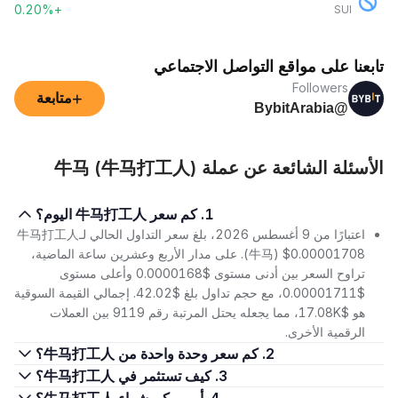
+0.20%
SUI
تابعنا على مواقع التواصل الاجتماعي
Followers
+
متابعة
@BybitArabia
الأسئلة الشائعة عن عملة 牛马 (牛马打工人)
1. كم سعر 牛马打工人 اليوم؟
اعتبارًا من 9 أغسطس 2026، بلغ سعر التداول الحالي لـ牛马打工人
(牛马) $0.00001708. على مدار الأربع وعشرين ساعة الماضية،
تراوح السعر بين أدنى مستوى $0.0000168 وأعلى مستوى
$0.00001711، مع حجم تداول بلغ $42.02. إجمالي القيمة السوقية
هو $17.08K، مما يجعله يحتل المرتبة رقم 9119 بين العملات
الرقمية الأخرى.
2. كم سعر وحدة واحدة من 牛马打工人؟
3. كيف تستثمر في 牛马打工人؟