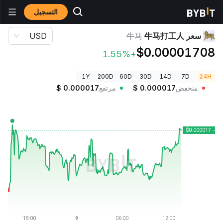
التسجيل
أسعار العملات الرقمية
سعر 牛马打工人 牛马
سعر 牛马打工人
牛马
USD
$0.00001708
+1.55%
1Y
200D
60D
30D
14D
7D
24H
منخفض
0.000017
$
مرتفع
0.000017
$