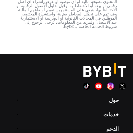
المحتوى نصيحة مالية أو أي توصية أو عرض لشراء أي أصل
رقمي أو بيعه أو الاحتفاظ به. وقبل تداول الأصول الرقمية أو
الاحتفاظ بها، ينبغي على المستثمرين تقييم أوضاعهم المالية
وقدرتهم على تحمّل المخاطر بعناية، واستشارة المختصين
المؤهلين في المجالات القانونية أو الضريبية أو الاستثمارية
عند الاقتضاء. ولمزيد من المعلومات، يُرجى الرجوع إلى
شروط الخدمة الخاصة بـ Bybit.
حول
خدمات
الدعم