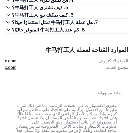
4. أين يمكن شراء 牛马打工人؟
5. كيف تشتري 牛马打工人؟
6. كيف يمكنك بيع 牛马打工人؟
7. هل عملة 牛马打工人 تمثل استثمارًا جيدًا؟
8. كم عدد 牛马打工人 المتوفر حاليًا؟
الموارد المُتاحة لعملة 牛马打工人
الموقع الإلكتروني
x.com
مجتمع العملة
x.com
إخلاء مسؤولية
تنطوي الاستثمارات في العملات الرقمية، بما في ذلك شراء
وغيرها من الأصول الرقمية على Bybit، على مخاطر سوقية
كبيرة. وإذا لم يكن الأصل الرقمي الذي تبحث عنه متاحًا حاليًا
على Bybit، فقد يصبح متاحًا في المستقبل. ولا تتحمل Bybit
أي مسؤولية عن نتائج الاستثمار. ويتم الحصول على
معلومات الأسعار والبيانات الأخرى المعروضة هنا من مصادر
متاحة للعامة، وتُقدَّم لأغراض معلوماتية فقط. ولا يُشكّل هذا