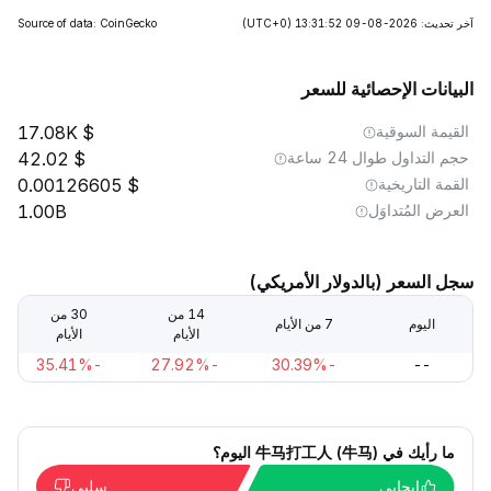
آخر تحديث: 2026-08-09 13:31:52
(UTC+0)
Source of data: CoinGecko
البيانات الإحصائية للسعر
القيمة السوقية
17.08K
حجم التداول طوال 24 ساعة
42.02
القمة التاريخية
0.00126605
العرض المُتداوَل
1.00B
سجل السعر (بالدولار الأمريكي)
14 من
30 من
اليوم
7 من الأيام
الأيام
الأيام
-35.41%
-27.92%
-30.39%
--
ما رأيك في 牛马打工人 (牛马) اليوم؟
إيجابي
سلبي