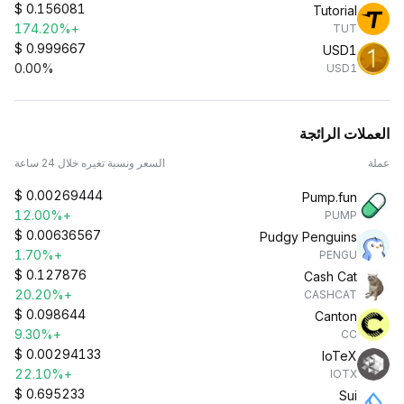
$
0.156081
Tutorial
+174.20%
TUT
$
0.999667
USD1
0.00%
USD1
العملات الرائجة
عملة
السعر ونسبة تغيره خلال 24 ساعة
$
0.00269444
Pump.fun
+12.00%
PUMP
$
0.00636567
Pudgy Penguins
+1.70%
PENGU
$
0.127876
Cash Cat
+20.20%
CASHCAT
$
0.098644
Canton
+9.30%
CC
$
0.00294133
IoTeX
+22.10%
IOTX
$
0.695233
Sui