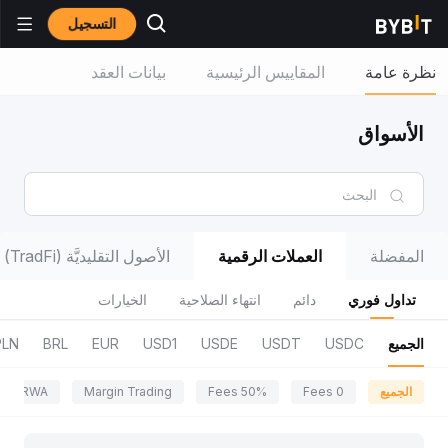
التسجيل
نظرة عامة
المقاييس الرئيسية
بيانات العقد
الأسواق
المفضلة
العملات الرقمية
الأصول التقليديَّة (TradFi)
تداول فوري
دائم
انتهاء الصلاحية
الخيارات
الجميع
USDC
USDT
USDE
USD1
EUR
BRL
PLN
الجميع
0 Fees
50% Fees
Margin Trading
RWA