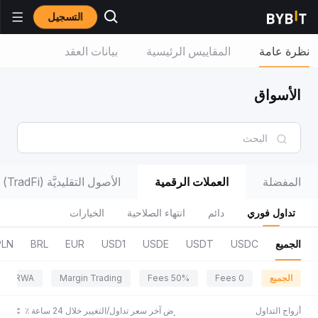
التسجيل
نظرة عامة
المقاييس الرئيسية
بيانات العقد
الأسواق
المفضلة
العملات الرقمية
الأصول التقليديَّة (TradFi)
تداول فوري
دائم
انتهاء الصلاحية
الخيارات
الجميع
USDC
USDT
USDE
USD1
EUR
BRL
PLN
الجميع
0 Fees
50% Fees
Margin Trading
RWA
أزواج التداول
عرض آخر سعر تداول/التغيير خلال 24 ساعة ٪