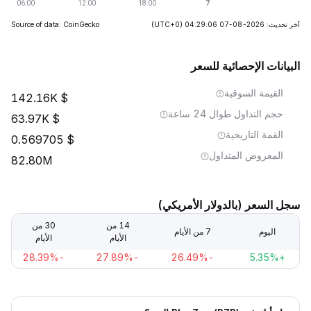
آخر تحديث: 2026-08-07 04:29:06
(UTC+0)
Source of data: CoinGecko
البيانات الإحصائية للسعر
القيمة السوقية
142.16K
حجم التداول طوال 24 ساعة
63.97K
القمة التاريخية
0.569705
المعروض المتداول
82.80M
سجل السعر (بالدولار الأمريكي)
14 من
30 من
اليوم
7 من الأيام
الأيام
الأيام
-28.39%
-27.89%
-26.49%
+5.35%