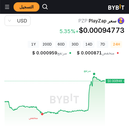
التسجيل
أسعار العملات الرقمية
سعر PlayZap PZP
سعر PlayZap
PZP
USD
$0.00094773
+5.35%
1Y
200D
60D
30D
14D
7D
24H
منخفض
0.000871
$
مرتفع
0.000959
$