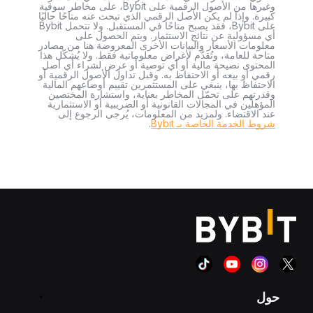
وغيرها من الأصول الرقمية على Bybit، على مخاطر سوقية
كبيرة. وإذا لم يكن الأصل الرقمي الذي تبحث عنه متاحًا حاليًا
على Bybit، فقد يصبح متاحًا في المستقبل. ولا تتحمل Bybit
أي مسؤولية عن نتائج الاستثمار. ويتم الحصول على
معلومات الأسعار والبيانات الأخرى المعروضة هنا من مصادر
متاحة للعامة، وتُقدَّم لأغراض معلوماتية فقط. ولا يُشكّل هذا
المحتوى نصيحة مالية أو أي توصية أو عرض لشراء أي أصل
رقمي أو بيعه أو الاحتفاظ به. وقبل تداول الأصول الرقمية أو
الاحتفاظ بها، ينبغي على المستثمرين تقييم أوضاعهم المالية
وقدرتهم على تحمّل المخاطر بعناية، واستشارة المختصين
المؤهلين في المجالات القانونية أو الضريبية أو الاستثمارية
عند الاقتضاء. ولمزيد من المعلومات، يُرجى الرجوع إلى
شروط الخدمة الخاصة بـ Bybit
.
حول