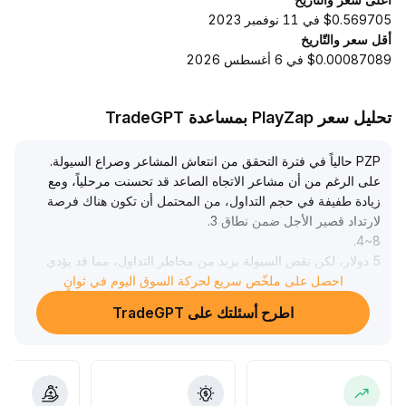
$0.569705 في 11 نوفمبر 2023
أقل سعر والتّاريخ
$0.00087089 في 6 أغسطس 2026
تحليل سعر PlayZap بمساعدة TradeGPT
PZP حالياً في فترة التحقق من انتعاش المشاعر وصراع السيولة
.
على الرغم من أن مشاعر الاتجاه الصاعد قد تحسنت مرحلياً، ومع
زيادة طفيفة في حجم التداول، من المحتمل أن تكون هناك فرصة
لارتداد قصير الأجل ضمن نطاق 3
.
.
8~4
5 دولار، لكن نقص السيولة يزيد من مخاطر التداول، مما قد يؤدي
إلى تقلبات عنيفة واتساع الفروق السعرية
.
احصل على ملخّص سريع لحركة السوق اليوم في ثوانٍ
لذا يُنصح بالمشاركة بحذر، مع اعتماد استراتيجية الشراء التدريجي
اطرح أسئلتك على TradeGPT
والشراء عند الانخفاض، والتركيز أولاً على تغير حجم التداول
والنشاط على الشبكة لتقييم ديناميكية استدامة التحول من الارتداد
التقني إلى إصلاح القاع
.