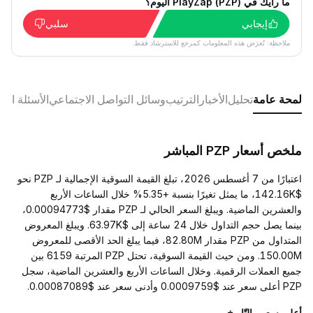
ما رأيك في PlayZap (PZP) اليوم؟
إيجابي
سلبي
ملاحظة: تُعرَض هذه المعلومات كمرجع للاسترشاد فقط.
لمحة عامة
تحليل
الأخبار
الترتيب
وسائل التواصل الاجتماعي
الأسئلة الش
ملخص أسعار PZP المباشر
اعتبارًا من 7 أغسطس 2026، تبلغ القيمة السوقية الإجمالية لـ PZP نحو
$142.16K، ما يمثل تغيرًا بنسبة +5.35% خلال الساعات الأربع
والعشرين الماضية. ويبلغ السعر الحالي لـ PZP مقدار $0.00094773،
بينما يصل حجم التداول خلال 24 ساعة إلى $63.97K. ويبلغ المعروض
المتداول من PZP مقدار 82.80M، فيما يبلغ الحد الأقصى للمعروض
150.00M. ومن حيث القيمة السوقية، تحتل PZP المرتبة 6159 بين
جميع العملات الرقمية. وخلال الساعات الأربع والعشرين الماضية، سجل
PZP أعلى سعر عند $0.0009759 وأدنى سعر عند $0.00087089.
أعلى سعر والتّاريخ