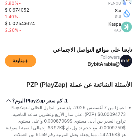
-2.80%
PENGU
$
0.674052
Sui
-1.40%
SUI
$
0.02543624
Kaspa
-2.20%
KAS
تابعنا على مواقع التواصل الاجتماعي
Followers
+
متابعة
@BybitArabia
الأسئلة الشائعة عن عملة PZP (PlayZap)
1. كم سعر PlayZap اليوم؟
اعتبارًا من 7 أغسطس 2026، بلغ سعر التداول الحالي لـPlayZap
(PZP) $0.00094773. على مدار الأربع وعشرين ساعة الماضية،
تراوح السعر بين أدنى مستوى $0.00087089 وأعلى مستوى
$0.0009759، مع حجم تداول بلغ $63.97K. إجمالي القيمة السوقية
هو $142.16K، مما يجعله يحتل المرتبة رقم 6159 بين العملات