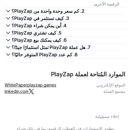
الرقمية الأخرى.
2. كم سعر وحدة واحدة من PlayZap؟
3. كيف تستثمر في PlayZap؟
4. أين يمكن شراء PlayZap؟
5. كيف تشتري PlayZap؟
6. كيف يمكنك بيع PlayZap؟
7. هل عملة PlayZap تمثل استثمارًا جيدًا؟
8. كم عدد PlayZap المتوفر حاليًا؟
الموارد المُتاحة لعملة PlayZap
الموقع الإلكتروني
playzap.games
WhitePaper
مجتمع العملة
linkedin.com
إخلاء مسؤولية
تنطوي الاستثمارات في العملات الرقمية، بما في ذلك شراء