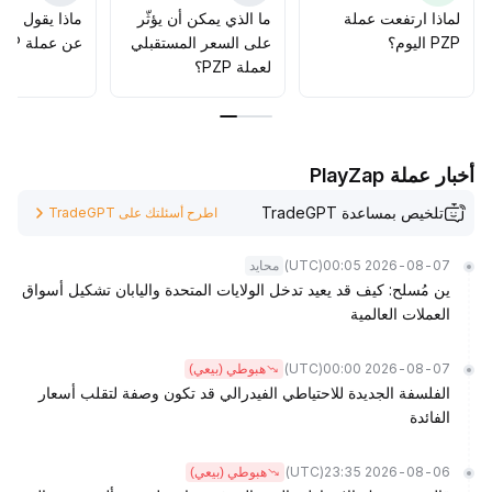
لماذا ارتفعت عملة
ما الذي يمكن أن يؤثّر
ماذا يقول الم
PZP اليوم؟
على السعر المستقبلي
عن عملة PZP؟
لعملة PZP؟
أخبار عملة PlayZap
تلخيص بمساعدة TradeGPT
اطرح أسئلتك على TradeGPT
(UTC)
2026-08-07 00:05
محايد
ين مُسلح: كيف قد يعيد تدخل الولايات المتحدة واليابان تشكيل أسواق
العملات العالمية
(UTC)
2026-08-07 00:00
هبوطي (بيعي)
الفلسفة الجديدة للاحتياطي الفيدرالي قد تكون وصفة لتقلب أسعار
الفائدة
(UTC)
2026-08-06 23:35
هبوطي (بيعي)