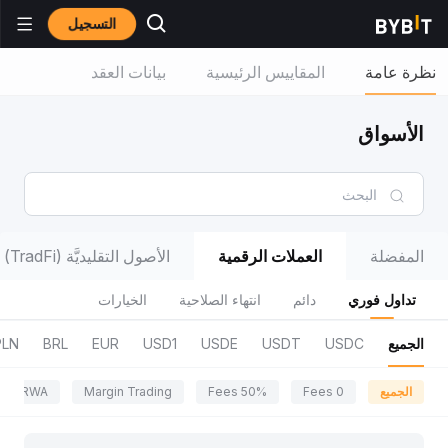
التسجيل
نظرة عامة
المقاييس الرئيسية
بيانات العقد
الأسواق
المفضلة
العملات الرقمية
الأصول التقليديَّة (TradFi)
تداول فوري
دائم
انتهاء الصلاحية
الخيارات
الجميع
USDC
USDT
USDE
USD1
EUR
BRL
PLN
الجميع
0 Fees
50% Fees
Margin Trading
RWA