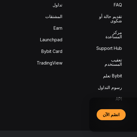
FAQ
تداول
تقديم حالة أو
المشتقات
شكوى
Earn
مركز
المساعدة
Launchpad
Support Hub
Bybit Card
تعقيب
TradingView
المستخدم
Bybit تعلم
رسوم التداول
API
التحقق من
انضَم الآن
السلامة