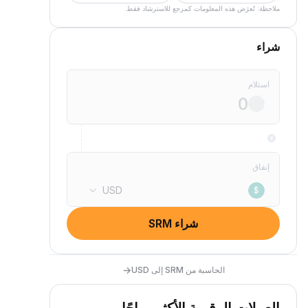
ملاحظة: تُعرَض هذه المعلومات كمرجع للاسترشاد فقط.
شراء
استلام
إنفاق
USD
$
شراء SRM
→
الحاسبة من SRM إلى USD