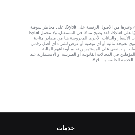
تنطوي الاستثمارات في العملات الرقمية، بما في ذلك شراء وغيرها من الأصول الرقمية على Bybit، على مخاطر سوقية
كبيرة. وإذا لم يكن الأصل الرقمي الذي تبحث عنه متاحًا حاليًا على Bybit، فقد يصبح متاحًا في المستقبل. ولا تتحمل Bybit
 الأسعار والبيانات الأخرى المعروضة هنا من مصادر متاحة
المحتوى نصيحة مالية أو أي توصية أو عرض لشراء أي أصل رقمي
تفاظ بها، ينبغي على المستثمرين تقييم أوضاعهم المالية
ؤهلين في المجالات القانونية أو الضريبية أو الاستثمارية عند
ة الخاصة بـ Bybit.
خدمات