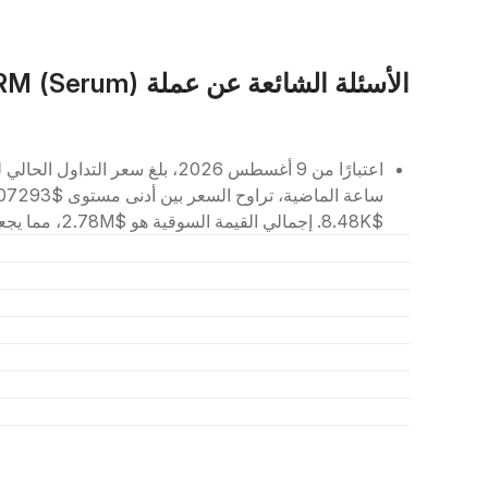
الأسئلة الشائعة عن عملة SRM (Serum)
$8.48K. إجمالي القيمة السوقية هو $2.78M، مما يجعله يحتل المرتبة رقم 1962 بين العملات الرقمية الأخرى.