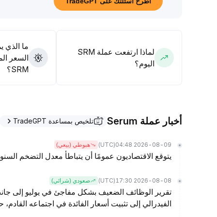
اطرح أسئلتك على TradeGPT
وتطورات الامتثال التنظيمي
.
ما الذي ي
لماذا ارتفعت عملة SRM
السعر الم
اليوم؟
SRM؟
أخبار عملة Serum
تلخيص بمساعدة TradeGPT
(UTC)
2026-08-09 04:48
هبوطي (بيعي)
يتوقع الاقتصاديون عمومًا أن يتباطأ معدل التضخم السنوي 
(UTC)
2026-08-08 17:30
صعودي (شرائي)
تقرير الوظائف الضعيف بشكل مفاجئ في يوليو إلى جانب 
الفيدرالي إلى تثبيت أسعار الفائدة في اجتماعه القادم، حسبما تقول @AnnaEconomist من