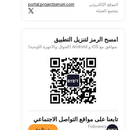
الموقع الإلكتروني
portal.projectserum.com
مجتمع العملة
امسح الرمز لتنزيل التطبيق
متوافق مع iOS و Android (الجوال والأجهزة اللوحية)
كسب العملات الرقمية كدخل
بي بلا عناء
افآتك ستصل إليك وأنت مرتاح البال —
 عليك سوى إيداع أموالك، واسترح وراقب
وها.
تابعنا على مواقع التواصل الاجتماعي
Followers
متابعة