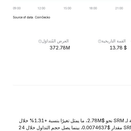
Source of data: CoinGecko
القمة التاريخية
العرض المُتداوَل
372.78M
13.78
اعتبارًا من 9 أغسطس 2026، تبلغ القيمة السوقية الإجمالية لـ SRM نحو $2.78M، ما يمثل تغيرًا بنسبة +1.31% خلال
الساعات الأربع والعشرين الماضية. ويبلغ السعر الحالي لـ SRM مقدار $0.0074637، بينما يصل حجم التداول خلال 24