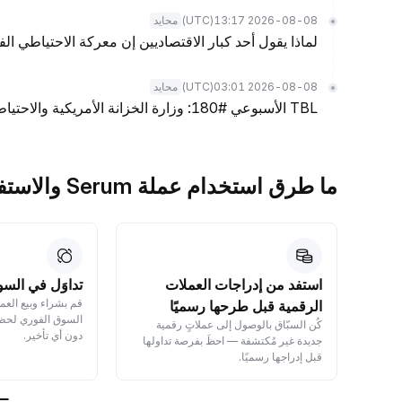
(UTC)
2026-08-08 13:17
محايد
لماذا يقول أحد كبار الاقتصاديين إن معركة الاحتياطي الف
(UTC)
2026-08-08 03:01
محايد
TBL الأسبوعي #180: وزارة الخزانة الأمريكية والاحتياطي الفيدرالي، سوق العمل، والسيولة
ما طرق استخدام عملة Serum والاستفادة منها؟
ل
استفد من إدراجات العملات
تداوَل في السو
قم بشراء وبيع العم
الرقمية قبل طرحها رسميًا
السوق الفوري لحظي
ال —
كُن السبّاق بالوصول إلى عملاتٍ رقمية
دون أي تأخير.
وراقب
جديدة غير مُكتشفة — احظَ بفرصة تداولها
قبل إدراجها رسميًا.