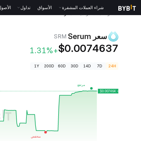
شراء العملات المشفرة
الأسواق
تداول
الأصول الت
أسعار العملات الرقمية
سعر Serum SRM
سعر Serum
SRM
$0.0074637
+1.31%
1Y
200D
60D
30D
14D
7D
24H