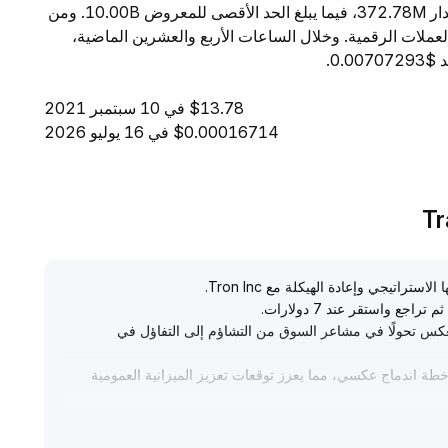
ساعة إلى $8.48K. ويبلغ المعروض المتداول من SRM مقدار 372.78M، فيما يبلغ الحد الأقصى للمعروض 10.00B. ومن
ة، تحتل SRM المرتبة 1962 بين جميع العملات الرقمية. وخلال الساعات الأربع والعشرين الماضية،
$13.78 في 10 سبتمبر 2021
$0.00016714 في 16 يوليو 2026
.
.
 يعكس تحولًا في مشاعر السوق من التشاؤم إلى التفاؤل في
 100 مليون دولار وأطلقت خطة اندماج عكسي، مما يعزز توقعات تعزيز الميزانية العمومية
اطر الامتثال، وينبغي الحذر من تأثيرات عدم اليقين التنظيمي
.
جل، بمتابعة قوة تنفيذ الاستراتيجيات المتوسطة والطويلة الأمد