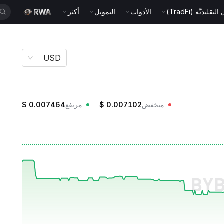
قليديَّة (TradFi)
الأدوات
التمويل
أكثر
USD
منخفض
0.007102
$
مرتفع
0.007464
$