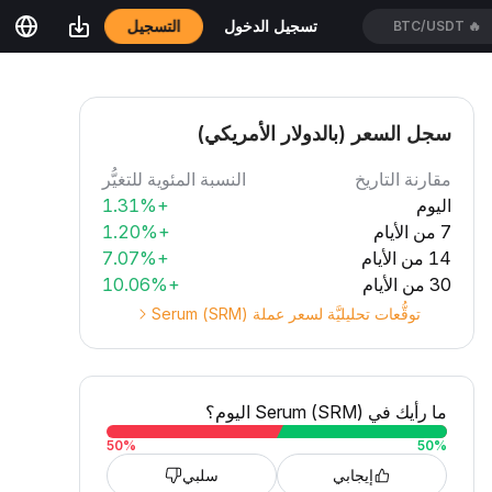
التسجيل
تسجيل الدخول
TUTUSDT
🔥
سجل السعر (بالدولار الأمريكي)
مقارنة التاريخ
النسبة المئوية للتغيُّر
اليوم
+1.31%
7 من الأيام
+1.20%
14 من الأيام
+7.07%
30 من الأيام
+10.06%
توقُّعات تحليليَّة لسعر عملة Serum (SRM)
ما رأيك في Serum (SRM) اليوم؟
50
%
50
%
إيجابي
سلبي