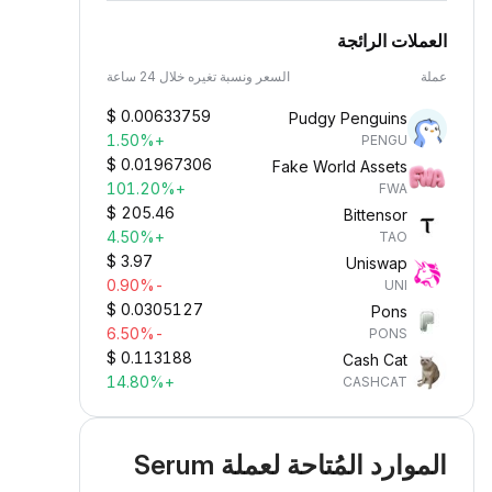
العملات الرائجة
عملة
السعر ونسبة تغيره خلال 24 ساعة
$
0.00633759
Pudgy Penguins
+1.50%
PENGU
$
0.01967306
Fake World Assets
+101.20%
FWA
$
205.46
Bittensor
+4.50%
TAO
$
3.97
Uniswap
-0.90%
UNI
$
0.0305127
Pons
-6.50%
PONS
$
0.113188
Cash Cat
+14.80%
CASHCAT
الموارد المُتاحة لعملة Serum