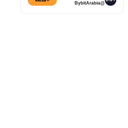
+
@BybitArabia