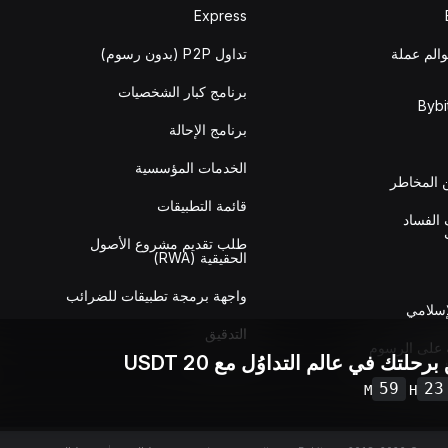
Express
والم عملة
تداول P2P (بدون رسوم)
برنامج كبار الشخصيات
برنامج الإحالة
الخدمات المؤسسية
المخاطر
قائمة التطبيقات
الفساد
طلب تقديم مشروع الأصول
الحقيقية (RWA)
واجهة برمجة تطبيقات للضرائب
إسلامي
التدقيق
 على الرسوم
برحلتك في عالم التداوُل مع 20 USDT
59
23
M
H