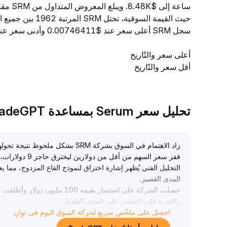
حيث القيمة السوقي
سجل SRM أعلى سعر عند $0.00746411 وأدنى سعر عند $0.00707293.
أعلى سعر والتّاريخ
أقل سعر والتّاريخ
تحليل سعر Serum بمساعدة TradeGPT
زاد الاهتمام في السوق بشركة SRM بشكل ملحوظ نتيجة تحولها الاستراتيجي وإعادة الهيكلة مع Tron Inc
قفز سعر السهم من أقل من دولارين ليخترق حاجز 9 دولارات، ثم تراجع واستقر عند 7 دولارات
التحليل الفني يُظهر إشارة اختراق لنموذج القاع المزدوج، مما
المدى القصير
.
حصلت الشركة على استثمار بقيمة
والقدرة على التسعير على المدى الطويل
.
احصل على ملخّص سريع لحركة السوق اليوم في ثوانٍ
ولكن، أدت أنشطة الاندماج المرتبطة بعائلة ترامب إلى زيادة مخ
يُنصح المستثمرون، أثناء الاستفادة من تقلبات الأسعار قصيرة الأ