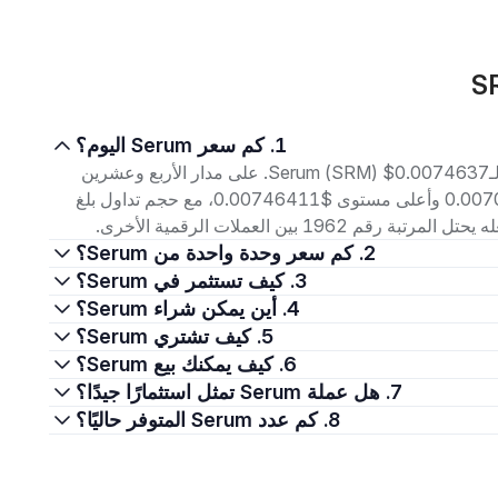
1. كم سعر Serum اليوم؟
اعتبارًا من 9 أغسطس 2026، بلغ سعر التداول الحالي لـSerum (SRM) $0.0074637. على مدار الأربع وعشرين
ساعة الماضية، تراوح السعر بين أدنى مستوى $0.00707293 وأعلى مستوى $0.00746411، مع حجم تداول بلغ
2. كم سعر وحدة واحدة من Serum؟
3. كيف تستثمر في Serum؟
4. أين يمكن شراء Serum؟
5. كيف تشتري Serum؟
6. كيف يمكنك بيع Serum؟
7. هل عملة Serum تمثل استثمارًا جيدًا؟
8. كم عدد Serum المتوفر حاليًا؟