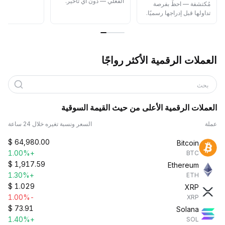
الفعلي — دون أي تأخير.
مُكتشفة — احظَ بفرصة
تداولها قبل إدراجها رسميًا.
العملات الرقمية الأكثر رواجًا
بحث
العملات الرقمية الأعلى من حيث القيمة السوقية
عملة
السعر ونسبة تغيره خلال 24 ساعة
$
64,980.00
Bitcoin
+1.00%
BTC
$
1,917.59
Ethereum
+1.30%
ETH
$
1.029
XRP
-1.00%
XRP
$
73.91
Solana
+1.40%
SOL