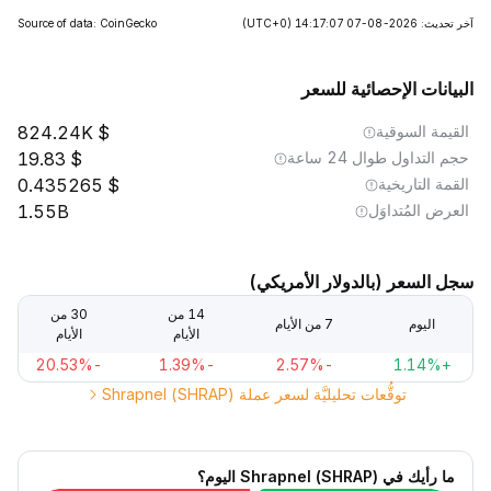
آخر تحديث: 2026-08-07 14:17:07
(UTC+0)
Source of data: CoinGecko
البيانات الإحصائية للسعر
القيمة السوقية
824.24K
حجم التداول طوال 24 ساعة
19.83
القمة التاريخية
0.435265
العرض المُتداوَل
1.55B
سجل السعر (بالدولار الأمريكي)
14 من
30 من
اليوم
7 من الأيام
الأيام
الأيام
-20.53%
-1.39%
-2.57%
+1.14%
توقُّعات تحليليَّة لسعر عملة Shrapnel (SHRAP)
ما رأيك في Shrapnel (SHRAP) اليوم؟