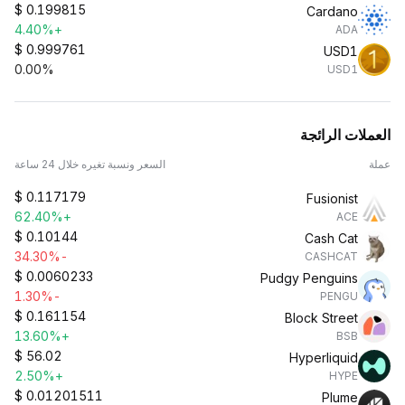
$
0.199815
Cardano
+4.40%
ADA
$
0.999761
USD1
0.00%
USD1
العملات الرائجة
عملة
السعر ونسبة تغيره خلال 24 ساعة
$
0.117179
Fusionist
+62.40%
ACE
$
0.10144
Cash Cat
-34.30%
CASHCAT
$
0.0060233
Pudgy Penguins
-1.30%
PENGU
$
0.161154
Block Street
+13.60%
BSB
$
56.02
Hyperliquid
+2.50%
HYPE
$
0.01201511
Plume