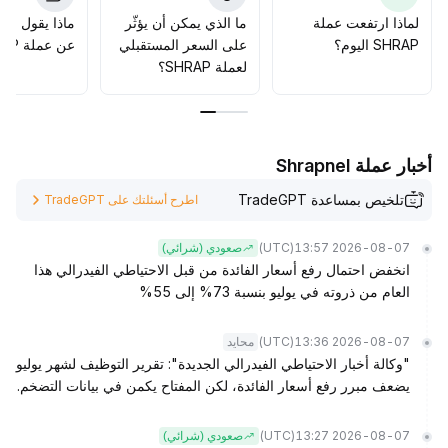
SHRAP لضغط كبير، ويُنصح المستثمرون بالتحلي بأقصى درجات
لماذا ارتفعت عملة
ما الذي يمكن أن يؤثّر
ماذا يقول الم
الحذر، والتحكم الصارم في الانكشاف، وتجنب مخاطر الشطب
SHRAP اليوم؟
على السعر المستقبلي
عن عملة SHRAP؟
في الوقت المناسب
.
لعملة SHRAP؟
أخبار عملة Shrapnel
تلخيص بمساعدة TradeGPT
اطرح أسئلتك على TradeGPT
(UTC)
2026-08-07 13:57
صعودي (شرائي)
انخفض احتمال رفع أسعار الفائدة من قبل الاحتياطي الفيدرالي هذا
العام من ذروته في يوليو بنسبة 73% إلى 55%
(UTC)
2026-08-07 13:36
محايد
"وكالة أخبار الاحتياطي الفيدرالي الجديدة": تقرير التوظيف لشهر يوليو
يضعف مبرر رفع أسعار الفائدة، لكن المفتاح يكمن في بيانات التضخم.
(UTC)
2026-08-07 13:27
صعودي (شرائي)