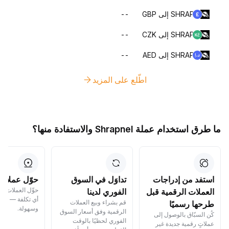
SHRAP إلى GBP
--
SHRAP إلى CZK
--
SHRAP إلى AED
--
اطّلع على المزيد
ما طرق استخدام عملة Shrapnel والاستفادة منها؟
استفد من إدراجات
تداوَل في السوق
حوّل عملاتك
حوِّل العملات ا
العملات الرقمية قبل
الفوري لدينا
أي تكلفة — بسر
قم بشراء وبيع العملات
طرحها رسميًا
وسهولة.
الرقمية وفق أسعار السوق
كُن السبّاق بالوصول إلى
الفوري لحظيًا بالوقت
عملاتٍ رقمية جديدة غير