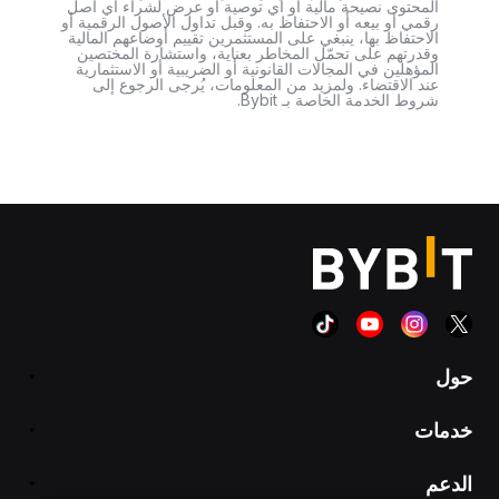
المحتوى نصيحة مالية أو أي توصية أو عرض لشراء أي أصل
رقمي أو بيعه أو الاحتفاظ به. وقبل تداول الأصول الرقمية أو
الاحتفاظ بها، ينبغي على المستثمرين تقييم أوضاعهم المالية
وقدرتهم على تحمّل المخاطر بعناية، واستشارة المختصين
المؤهلين في المجالات القانونية أو الضريبية أو الاستثمارية
عند الاقتضاء. ولمزيد من المعلومات، يُرجى الرجوع إلى
شروط الخدمة الخاصة بـ Bybit.
حول
خدمات
الدعم