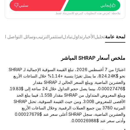
إيجابي
سلبي
ملاحظة: تُعرَض هذه المعلومات كمرجع للاسترشاد فقط.
لمحة عامة
تحليل
الأخبار
تداوَل
تبادل
استثمر
الترتيب
وسائل التواصل الا
ملخص أسعار SHRAP المباشر
اعتبارًا من 7 أغسطس 2026، تبلغ القيمة السوقية الإجمالية لـ SHRAP
نحو $824.24K، ما يمثل تغيرًا بنسبة +1.14% خلال الساعات الأربع
والعشرين الماضية. ويبلغ السعر الحالي لـ SHRAP مقدار
$0.00027476، بينما يصل حجم التداول خلال 24 ساعة إلى $19.83.
ويبلغ المعروض المتداول من SHRAP مقدار 1.55B، فيما يبلغ الحد
الأقصى للمعروض 3.00B. ومن حيث القيمة السوقية، تحتل SHRAP
المرتبة 3780 بين جميع العملات الرقمية. وخلال الساعات الأربع
والعشرين الماضية، سجل SHRAP أعلى سعر عند $0.00027679
وأدنى سعر عند $0.00026988.