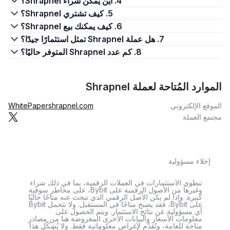
4. أين يمكن شراء Shrapnel؟
5. كيف تشتري Shrapnel؟
6. كيف يمكنك بيع Shrapnel؟
7. هل عملة Shrapnel تمثل استثمارًا جيدًا؟
8. كم عدد Shrapnel المتوفر حاليًا؟
الموارد المُتاحة لعملة Shrapnel
الموقع الإلكتروني
shrapnel.com
WhitePaper
مجتمع العملة
إخلاء مسؤولية
تنطوي الاستثمارات في العملات الرقمية، بما في ذلك شراء
وغيرها من الأصول الرقمية على Bybit، على مخاطر سوقية
كبيرة. وإذا لم يكن الأصل الرقمي الذي تبحث عنه متاحًا حاليًا
على Bybit، فقد يصبح متاحًا في المستقبل. ولا تتحمل Bybit
أي مسؤولية عن نتائج الاستثمار. ويتم الحصول على
معلومات الأسعار والبيانات الأخرى المعروضة هنا من مصادر
متاحة للعامة، وتُقدَّم لأغراض معلوماتية فقط. ولا يُشكّل هذا