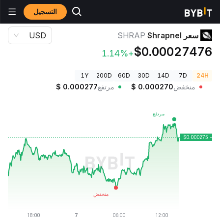
التسجيل
أسعار العملات الرقمية
سعر Shrapnel SHRAP
سعر Shrapnel
SHRAP
USD
$0.00027476
+1.14%
1Y
200D
60D
30D
14D
7D
24H
منخفض
0.000270
$
مرتفع
0.000277
$