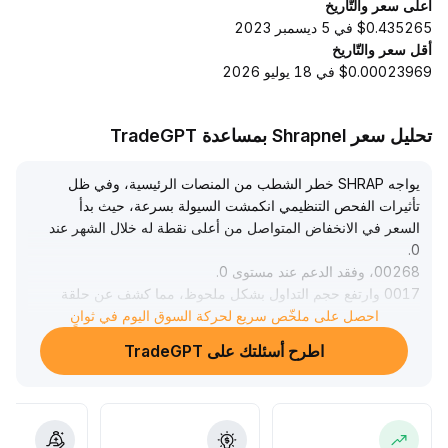
أعلى سعر والتّاريخ
$0.435265 في 5 ديسمبر 2023
أقل سعر والتّاريخ
$0.00023969 في 18 يوليو 2026
تحليل سعر Shrapnel بمساعدة TradeGPT
يواجه SHRAP خطر الشطب من المنصات الرئيسية، وفي ظل
تأثيرات الفحص التنظيمي انكمشت السيولة بسرعة، حيث بدأ
السعر في الانخفاض المتواصل من أعلى نقطة له خلال الشهر عند
.
0
00268، وفقد الدعم عند مستوى 0
.
0017 وارتفع حجم التداول بشكل ملحوظ، مما كشف عن حلقة
تغذية مرتدة سلبية في السوق
.
احصل على ملخّص سريع لحركة السوق اليوم في ثوانٍ
من المتوقع أنه بعد اكتمال عملية الشطب، سيتذبذب السعر بشكل
اطرح أسئلتك على TradeGPT
ضعيف في نطاق 0
.
.
0010–0
0012، وإن كسر حاجز 0
.
0010 سيؤدي إلى ظهور موجة جديدة من المخاطر الهبوطية
.
وفقاً للتقييم الشامل، يتعرض توقع السيولة والقيمة طويلة الأمد لـ