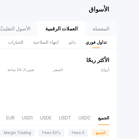
الأسواق
المفضلة
العملات الرقمية
الأصول التقليديَّة (adFi
تداول فوري
دائم
انتهاء الصلاحية
الخيارات
الأكثر ربحًا
أزواج
السعر
تغيير الـ 24 ساعة
الجميع
USDC
USDT
USDE
USD1
EUR
الجميع
0 Fees
50% Fees
Margin Trading