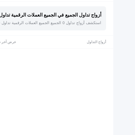
أزواج تداول الجميع في الجميع العملات الرقمية تداول فو
استكشف أزواج تداول 0 الجميع الجميع العملات الرقمية تداول فوري على Bybit، بما في ذلك . اعرض الأسعار الحية، والقيمة السوقية، والتغير خلال 24 ساعة، مع إمكانية الفرز حسب أي عمود.
أزواج التداول
عرض آخر س