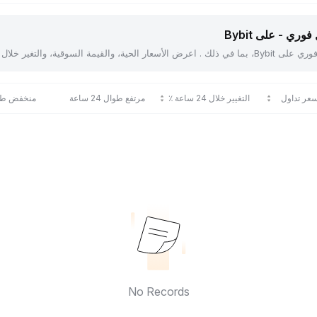
ري - على Bybit
عر تداول
التغيير خلال 24 ساعة ٪
مرتفع طوال 24 ساعة
منخفض طوال 24
No Records