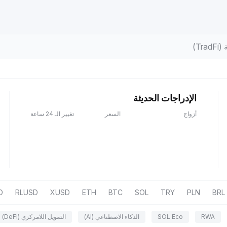
Tr)
الإدراجات الحديثة
أزواج
السعر
تغيير الـ 24 ساعة
D
RLUSD
XUSD
ETH
BTC
SOL
TRY
PLN
BRL
RWA
SOL Eco
الذكاء الاصطناعي (AI)
التمويل اللامركزي (DeFi)