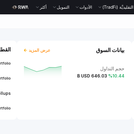
يديَّة (TradFi)
الأدوات
التمويل
أكثر
القطا
بيانات السوق
عرض المزيد
rtfolio
حجم التداول
646.03 B USD
%
10.44
rtfolio
llups