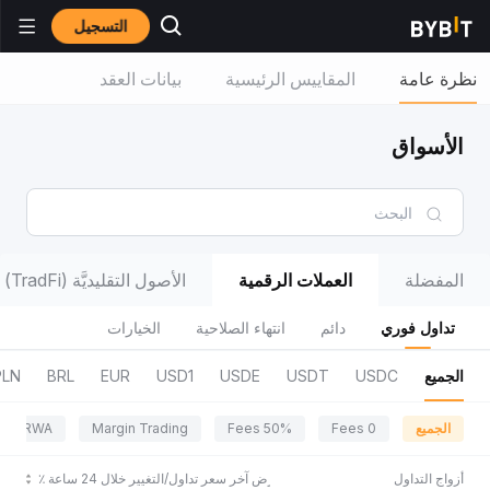
التسجيل
نظرة عامة
المقاييس الرئيسية
بيانات العقد
الأسواق
المفضلة
العملات الرقمية
الأصول التقليديَّة (TradFi)
تداول فوري
دائم
انتهاء الصلاحية
الخيارات
الجميع
USDC
USDT
USDE
USD1
EUR
BRL
PLN
الجميع
0 Fees
50% Fees
Margin Trading
RWA
أزواج التداول
عرض آخر سعر تداول/التغيير خلال 24 ساعة ٪