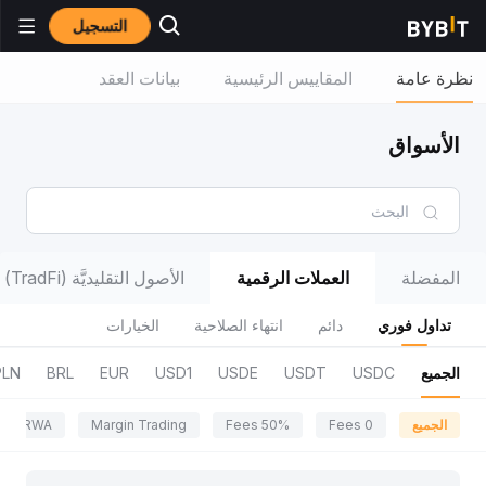
التسجيل
نظرة عامة
المقاييس الرئيسية
بيانات العقد
الأسواق
المفضلة
العملات الرقمية
الأصول التقليديَّة (TradFi)
تداول فوري
دائم
انتهاء الصلاحية
الخيارات
الجميع
USDC
USDT
USDE
USD1
EUR
BRL
PLN
الجميع
0 Fees
50% Fees
Margin Trading
RWA