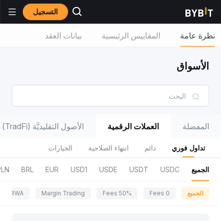
التسجيل
نظرة عامة
المقاييس الرئيسية
بيانات العقد
الأسواق
المفضلة
العملات الرقمية
الأصول التقليديَّة (TradFi)
تداول فوري
دائم
انتهاء الصلاحية
الخيارات
الجميع
USDC
USDT
USDE
USD1
EUR
BRL
PLN
الجميع
0 Fees
50% Fees
Margin Trading
RWA