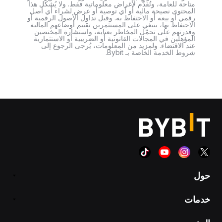
متاحة للعامة، وتُقدَّم لأغراض معلوماتية فقط. ولا يُشكّل هذا
المحتوى نصيحة مالية أو أي توصية أو عرض لشراء أي أصل
رقمي أو بيعه أو الاحتفاظ به. وقبل تداول الأصول الرقمية أو
الاحتفاظ بها، ينبغي على المستثمرين تقييم أوضاعهم المالية
وقدرتهم على تحمّل المخاطر بعناية، واستشارة المختصين
المؤهلين في المجالات القانونية أو الضريبية أو الاستثمارية
عند الاقتضاء. ولمزيد من المعلومات، يُرجى الرجوع إلى
شروط الخدمة الخاصة بـ Bybit.
حول
خدمات