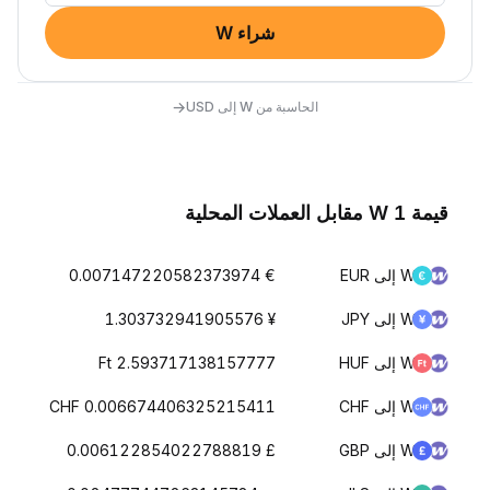
شراء W
→
الحاسبة من W إلى USD
قيمة 1 W مقابل العملات المحلية
W إلى EUR
€ 0.007147220582373974
W إلى JPY
¥ 1.303732941905576
W إلى HUF
Ft 2.593717138157777
W إلى CHF
CHF 0.006674406325215411
W إلى GBP
£ 0.006122854022788819