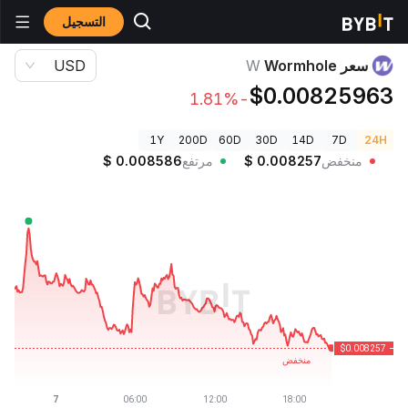
التسجيل
أسعار العملات الرقمية
سعر Wormhole W
سعر Wormhole
W
USD
$0.00825963
-1.81%
1Y
200D
60D
30D
14D
7D
24H
منخفض
0.008257
$
مرتفع
0.008586
$