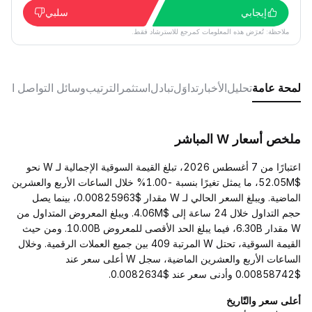
إيجابي
سلبي
ملاحظة: تُعرَض هذه المعلومات كمرجع للاسترشاد فقط.
لمحة عامة
تحليل
الأخبار
تداوَل
تبادل
استثمر
الترتيب
وسائل التواصل الا
ملخص أسعار W المباشر
اعتبارًا من 7 أغسطس 2026، تبلغ القيمة السوقية الإجمالية لـ W نحو
$52.05M، ما يمثل تغيرًا بنسبة -1.00% خلال الساعات الأربع والعشرين
الماضية. ويبلغ السعر الحالي لـ W مقدار $0.00825963، بينما يصل
حجم التداول خلال 24 ساعة إلى $4.06M. ويبلغ المعروض المتداول من
W مقدار 6.30B، فيما يبلغ الحد الأقصى للمعروض 10.00B. ومن حيث
القيمة السوقية، تحتل W المرتبة 409 بين جميع العملات الرقمية. وخلال
الساعات الأربع والعشرين الماضية، سجل W أعلى سعر عند
$0.00858742 وأدنى سعر عند $0.0082634.
أعلى سعر والتّاريخ