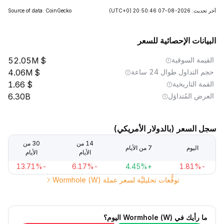
آخر تحديث: 2026-08-07 20:50:46
(UTC+0)
Source of data: CoinGecko
البيانات الإحصائية للسعر
القيمة السوقية
52.05M
حجم التداول طوال 24 ساعة
4.06M
القمة التاريخية
1.66
العرض المُتداوَل
6.30B
سجل السعر (بالدولار الأمريكي)
14 من
30 من
اليوم
7 من الأيام
الأيام
الأيام
-13.71%
-6.17%
+4.45%
-1.81%
توقُّعات تحليليَّة لسعر عملة Wormhole (W)
ما رأيك في Wormhole (W) اليوم؟