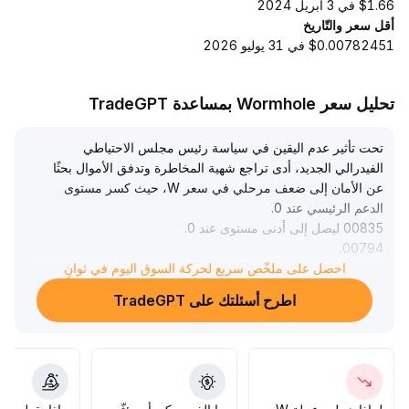
$1.66 في 3 أبريل 2024
أقل سعر والتّاريخ
$0.00782451 في 31 يوليو 2026
تحليل سعر Wormhole بمساعدة TradeGPT
تحت تأثير عدم اليقين في سياسة رئيس مجلس الاحتياطي
الفيدرالي الجديد، أدى تراجع شهية المخاطرة وتدفق الأموال بحثًا
عن الأمان إلى ضعف مرحلي في سعر W، حيث كسر مستوى
الدعم الرئيسي عند 0
.
00835 ليصل إلى أدنى مستوى عند 0
.
.
00794
مع تحسن معنويات السوق نتيجة تقدم المفاوضات بين الولايات
احصل على ملخّص سريع لحركة السوق اليوم في ثوانٍ
المتحدة وإيران، شهد W ارتدادًا تقنيًا ليعود إلى نطاق 0
.
اطرح أسئلتك على TradeGPT
0083، مما يُظهر علامات استقرار في القاع
.
يُنصح بمراقبة فعالية دعم النطاق 0
.
.
0080-0
0083؛ فإذا دعمه حجم التداول قد يشهد السعر محاولة للوصول
إلى مستوى المقاومة 0
.
0086 على المدى القصير
.