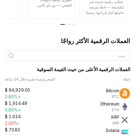
عملاتٍ رقمية جديدة غير
الفعلي — دون أي تأخير.
مُكتشفة — احظَ بفرصة
تداولها قبل إدراجها رسميًا.
العملات الرقمية الأكثر رواجًا
بحث
العملات الرقمية الأعلى من حيث القيمة السوقية
عملة
السعر ونسبة تغيره خلال 24 ساعة
$
64,929.00
Bitcoin
+0.80%
BTC
$
1,914.49
Ethereum
+0.60%
ETH
$
1.024
XRP
-1.00%
XRP
$
73.83
Solana