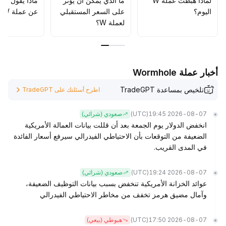
لماذا هبطت عملة W
ما الذي يمكن أن يؤثّر
ماذا يقول الم
الاستراتيجية الحالية تركز على التذبذب ضمن النطاق مع إعطاء
اليوم؟
على السعر المستقبلي
عن عملة W؟
الأولوية للدفاع والتداول بين البيع على الارتفاع والشراء عند
لعملة W؟
الانخفاض
.
أخبار عملة Wormhole
تلخيص بمساعدة TradeGPT
اطرح أسئلتك على TradeGPT
(UTC)
2026-08-07 19:45
صعودي (شرائي)
انخفض الدولار يوم الجمعة بعد أن قللت بيانات العمالة الأمريكية
الضعيفة من التوقعات بأن الاحتياطي الفيدرالي سيرفع أسعار الفائدة
في المدى القريب.
(UTC)
2026-08-07 19:24
صعودي (شرائي)
عوائد الخزانة الأمريكية تنخفض بسبب بيانات التوظيف الضعيفة،
وآمال مضيق هرمز تخفف من مخاطر الاحتياطي الفيدرالي
(UTC)
2026-08-07 17:50
هبوطي (بيعي)