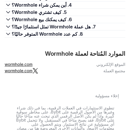
4. أين يمكن شراء Wormhole؟
5. كيف تشتري Wormhole؟
6. كيف يمكنك بيع Wormhole؟
7. هل عملة Wormhole تمثل استثمارًا جيدًا؟
8. كم عدد Wormhole المتوفر حاليًا؟
الموارد المُتاحة لعملة Wormhole
الموقع الإلكتروني
wormhole.com
مجتمع العملة
wormhole.com
إخلاء مسؤولية
تنطوي الاستثمارات في العملات الرقمية، بما في ذلك شراء
وغيرها من الأصول الرقمية على Bybit، على مخاطر سوقية
كبيرة. وإذا لم يكن الأصل الرقمي الذي تبحث عنه متاحًا حاليًا
على Bybit، فقد يصبح متاحًا في المستقبل. ولا تتحمل Bybit
أي مسؤولية عن نتائج الاستثمار. ويتم الحصول على
معلومات الأسعار والبيانات الأخرى المعروضة هنا من مصادر