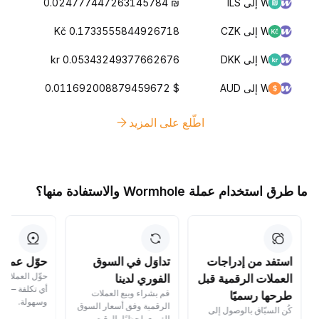
W إلى ILS
₪ 0.024777447263145784
W إلى CZK
Kč 0.1733555844926718
W إلى DKK
kr 0.05343249377662676
W إلى AUD
$ 0.011692008879459672
اطّلع على المزيد
ما طرق استخدام عملة Wormhole والاستفادة منها؟
استفد من إدراجات
تداوَل في السوق
حوّل عملاتك
حوِّل العملات ا
العملات الرقمية قبل
الفوري لدينا
أي تكلفة — بسر
قم بشراء وبيع العملات
طرحها رسميًا
وسهولة.
الرقمية وفق أسعار السوق
كُن السبّاق بالوصول إلى
الفوري لحظيًا بالوقت