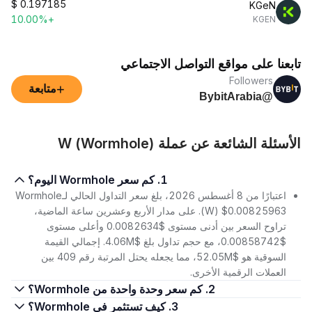
$
0.197185
KGeN
+10.00%
KGEN
تابعنا على مواقع التواصل الاجتماعي
Followers
+
متابعة
@BybitArabia
الأسئلة الشائعة عن عملة W (Wormhole)
1. كم سعر Wormhole اليوم؟
اعتبارًا من 8 أغسطس 2026، بلغ سعر التداول الحالي لـWormhole
(W) $0.00825963. على مدار الأربع وعشرين ساعة الماضية،
تراوح السعر بين أدنى مستوى $0.0082634 وأعلى مستوى
$0.00858742، مع حجم تداول بلغ $4.06M. إجمالي القيمة
السوقية هو $52.05M، مما يجعله يحتل المرتبة رقم 409 بين
العملات الرقمية الأخرى.
2. كم سعر وحدة واحدة من Wormhole؟
3. كيف تستثمر في Wormhole؟