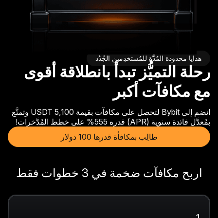
هدايا محدودة المُدَّة للمُستخدِمين الجُدُد
رحلة التميُّز تبدأ بانطلاقة أقوى
مع مكافآت أكبر
انضم إلى Bybit لتحصل على مكافآت بقيمة 5,100 USDT وتمتَّع
بمُعدَّل فائدة سنوية (APR) قدره 555% على خطط المُدَّخرات!
طالِب بمكافأة قدرها 100 دولار
اربح مكافآت ضخمة في 3 خطوات فقط