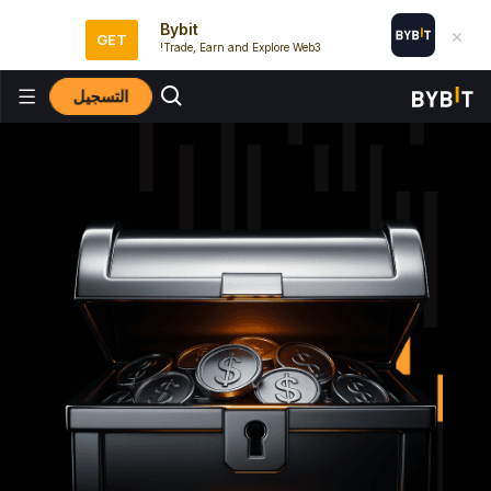
Bybit
GET
Trade, Earn and Explore Web3!
التسجيل