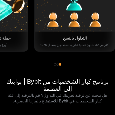
التداول بالنسخ
حملة تو
أكثر من 32 مليون عملية تداول، نسبة نجاح بمعدل 75%
أودِع 
برنامج كبار الشخصيات من Bybit | بوابتك
إلى العظمة
هل تبحث عن ترقية تجربتك في التداول؟ قم بالترقية إلى فئة
كبار الشخصيات في Bybit للاستمتاع بالمزايا الحصرية.