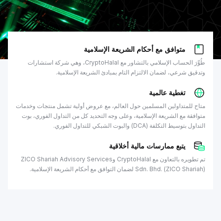
متوافق مع أحكام الشريعة الإسلامية
طُوِّرَ الحساب الإسلامي بالتشاور مع CryptoHalal، وهي شركة استشارات
وتدقيق شرعي، لضمان الالتزام التام بمبادئ الشريعة الإسلامية.
تغطية عالمية
متاح للمتداولين المسلمين حول العالم، مع عروض أولية تشمل منتجات وخدمات
متوافقة مع الشريعة الإسلامية، وعلى وجه التحديد كل من التداول الفوري، بوت
التداول بتوسيط التكلفة (DCA) والبوت الشبكي للتداول الفوري.
يتبع ممارسات مالية أخلاقية
تم تطويره بالتعاون مع CryptoHalal وZICO Shariah Advisory Services
Sdn. Bhd. (ZICO Shariah) لضمان التوافق مع أحكام الشريعة الإسلامية.