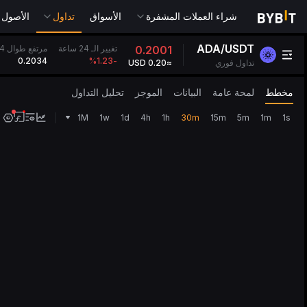
شراء العملات المشفرة
الأسواق
تداول
الأصول التقل
ADA/USDT
تغيير الـ 24 ساعة
0.2001
مرتفع طوال 24 ساعة
0.2034
%
-1.23
تداول فوري
≈0.20 USD
مخطط
لمحة عامة
البيانات
الموجز
تحليل التداول
1M
1w
1d
4h
1h
30m
15m
5m
1m
1s