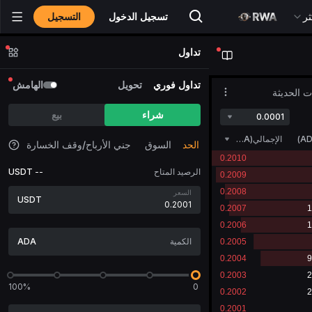
التسجيل
ثر
تسجيل الدخول
تداول
تداول فوري
تحويل
الهامش
ات الحديثة
شراء
بيع
0.0001
A
)
الإجمالي(ADA)
الحد
السوق
جني الأرباح/وقف الخسارة
الرصيد المتاح
--
USDT
السعر
USDT
ADA
100%
0