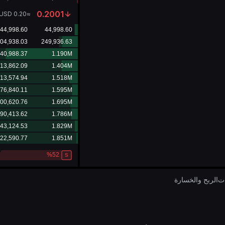
0.2001
USD
0.20
≈
ات
الربح والخسارة