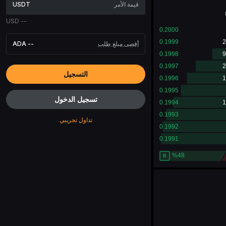
USDT
USD
--
أقصى مبلغ طلب
--
ADA
التسجيل
تسجيل الدخول
تداول تجريبي