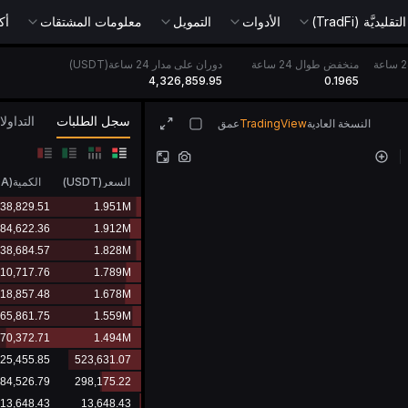
يديَّة (TradFi)
الأدوات
التمويل
معلومات المشتقات
أك
منخفض طوال 24 ساعة
دوران على مدار 24 ساعة(USDT)
4,326,859.95
0.1965
سجل الطلبات
التداول
النسخة العادية
TradingView
عمق
السعر
(
USDT
)
الكمية
(
DA