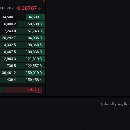
0.08707
0.0870
≈
ات
الربح والخسارة