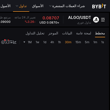
شراء العملات المشفرة
الأسواق
تداول
الأصول التقل
ALGO/USDT
تغيير الـ 24 ساعة
0.08707
مرتفع طوال 24
.09000
%
-3.26
تداول فوري
≈0.0870 USD
مخطط
لمحة عامة
البيانات
الموجز
تحليل التداول
1M
1w
1d
4h
1h
30m
15m
5m
1m
1s