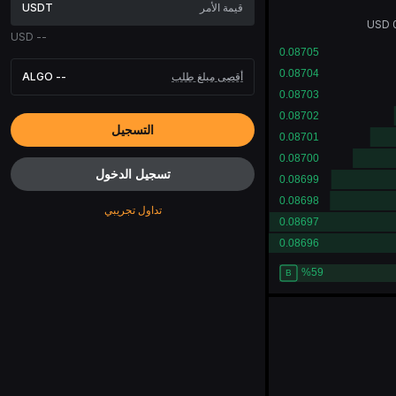
USDT
USD
USD
--
أقصى مبلغ طلب
--
ALGO
التسجيل
تسجيل الدخول
تداول تجريبي