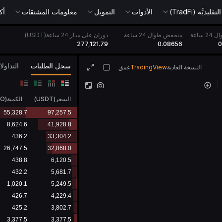
يديَّة (TradFi)
الأدوات
التمويل
معلومات المشتقات
أك
 ساعة
منخفض طوال 24 ساعة
دوران على مدار 24 ساعة(USDT)
277,121.79
0.08656
0
سجل الطلبات
التداول
النسخة العادية
TradingView
عمق
السعر
(
USDT
)
الكمية
(
GO