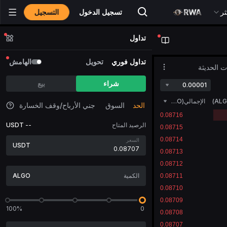
التسجيل
ثر
تسجيل الدخول
تداول
تداول فوري
تحويل
الهامش
ات الحديثة
شراء
بيع
0.00001
AL
)
الإجمالي(ALGO)
الحد
السوق
جني الأرباح/وقف الخسارة
الرصيد المتاح
--
USDT
السعر
USDT
ALGO
100%
0