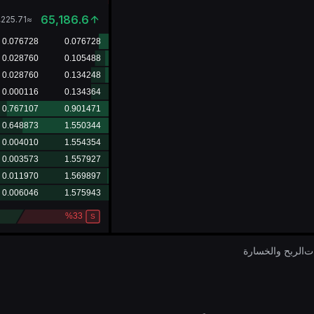
65,186.6
,225.71
≈
ات
الربح والخسارة