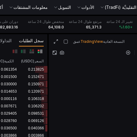
يديَّة (TradFi)
الأدوات
التمويل
معلومات المشتقات
أك
تغيير الـ 24 ساعة
مرتفع طوال 24 ساعة
منخفض طوال 24 ساعة
دوران على مدار 24 ساع
182,883.16
64,108.0
65,371.3
%
+1.60
سجل الطلبات
التداول
النسخة العادية
TradingView
عمق
السعر
(
USDC
)
الكمية
(
TC