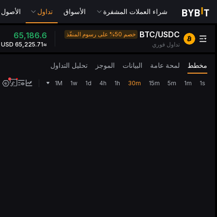
شراء العملات المشفرة
الأسواق
تداول
الأصول التقل
BTC/USDC
خصم 50% على رسوم المنفّذ
65,186.6
تداول فوري
≈65,225.71 USD
مخطط
لمحة عامة
البيانات
الموجز
تحليل التداول
1M
1w
1d
4h
1h
30m
15m
5m
1m
1s