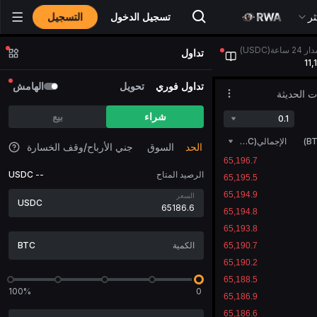
التسجيل
ثر
تسجيل الدخول
ة(USDC)
تداول
11,
تداول فوري
تحويل
الهامش
ات الحديثة
شراء
بيع
0.1
B
)
الإجمالي(BTC)
الحد
السوق
جني الأرباح/وقف الخسارة
الرصيد المتاح
--
USDC
السعر
USDC
BTC
100%
0