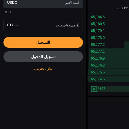
USDC
USD
65
USD
--
أقصى مبلغ طلب
--
BTC
التسجيل
تسجيل الدخول
تداول تجريبي