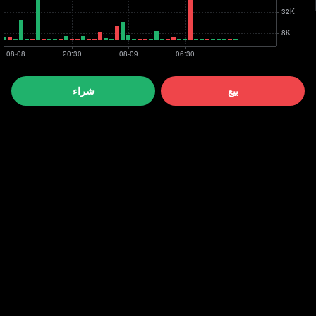
بيع
شراء