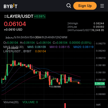
Sign Up
LAYER/USDT
+0.59
%
0.06104
24hHigh
0.06244
24hLow
0.06060
≈0.0610 USD
24hTurnover(USDT)
16,048.85
مخطط
1s
1m
3m
5m
15m
30m
1h
2h
4h
6h
12h
D
W
M