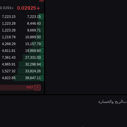
0.02925
0.0292
≈
ات
الربح والخسارة