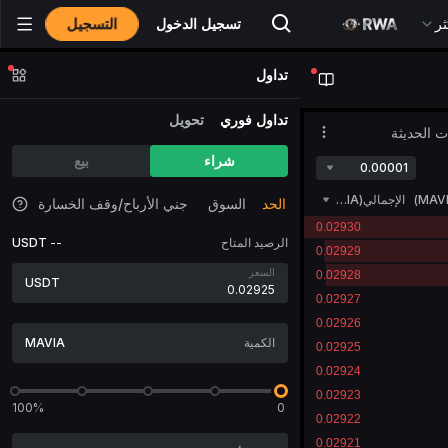
التسجيل
ثر
تسجيل الدخول
تداول
تداول فوري
تحويل
ات الحديثة
شراء
بيع
0.00001
MAV
)
الإجمالي(MAVIA)
الحد
السوق
جني الأرباح/وقف الخسارة
الرصيد المتاح
--
USDT
السعر
USDT
MAVIA
100%
0