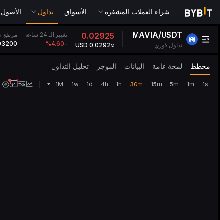
شراء العملات المشفرة
الأسواق
تداول
الأصول التقل
MAVIA/USDT
تغيير الـ 24 ساعة
0.02925
مرتفع طوال 
03200
%
-4.60
تداول فوري
≈0.0292 USD
مخطط
لمحة عامة
البيانات
الموجز
تحليل التداول
1M
1w
1d
4h
1h
30m
15m
5m
1m
1s