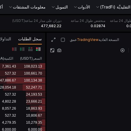
يديَّة (TradFi)
الأدوات
التمويل
معلومات المشتقات
أك
24 ساعة
منخفض طوال 24 ساعة
دوران على مدار 24 ساعة(USDT)
477,682.22
0.02874
0.
سجل الطلبات
التداول
النسخة العادية
TradingView
عمق
السعر
(
USDT
)
الكمية
(
IA