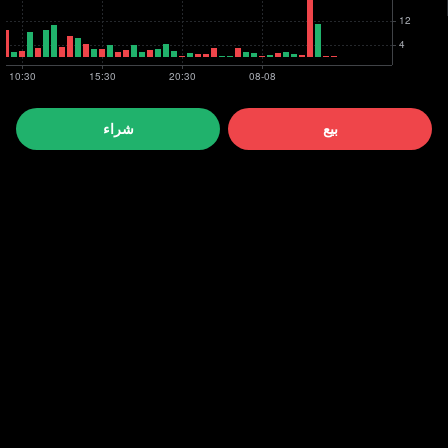
بيع
شراء