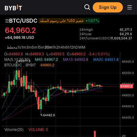
Sign Up
BTC/USDC
خصم 50% على رسوم المنفّذ
+1.07
%
64,960.2
24hHigh
65,371.3
24hLow
64,211.6
≈64,986.18 USD
24hTurnover(USDC)
11,609,504.37
مخطط
1s
1m
3m
5m
15m
30m
1h
2h
4h
6h
12h
D
W
M