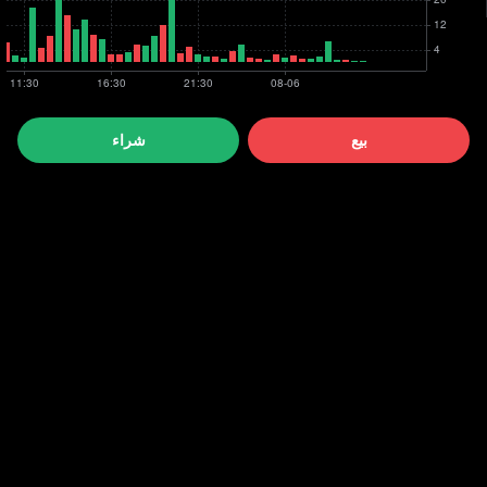
بيع
شراء