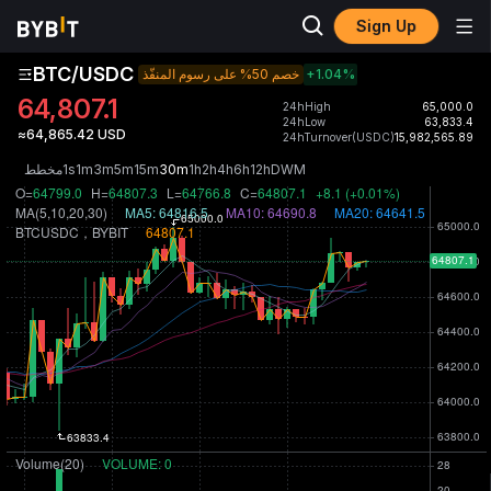
Sign Up
BTC/USDC
خصم 50% على رسوم المنفّذ
+1.04
%
64,807.1
24hHigh
65,000.0
24hLow
63,833.4
≈64,865.42 USD
24hTurnover(USDC)
15,982,565.89
مخطط
1s
1m
3m
5m
15m
30m
1h
2h
4h
6h
12h
D
W
M