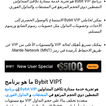
برنامج Bybit VIP هو تجربة خدمة ممتازة تكافئ المتداولين
لنشطين ذوي الحجم المرتفع في المشتقات والتداول الفوري.
يمكن لحاملي Bybit VIP الاستمتاع بالوصول الحصري إلى
لأحداث وخصومات التداول مثل خصومات رسوم الصانع ورسوم
لمستلم.
يمكنك تسريع تأهيلك لحالة VIP والمستويات الأعلى من VIP عن
ريق الاحتفاظ بأرصدة في رمز Mantle Network (MNT).
ما هو برنامج Bybit VIP؟
هو تجربة خدمة ممتازة تكافئ المتداولين
برنامج Bybit VIP
إن
النشطين ذوي الحجم المرتفع في
المشتقات
و
التداول الفوري
.
مع مستويات VIP متعددة تختلف بناءً على حجم التداول