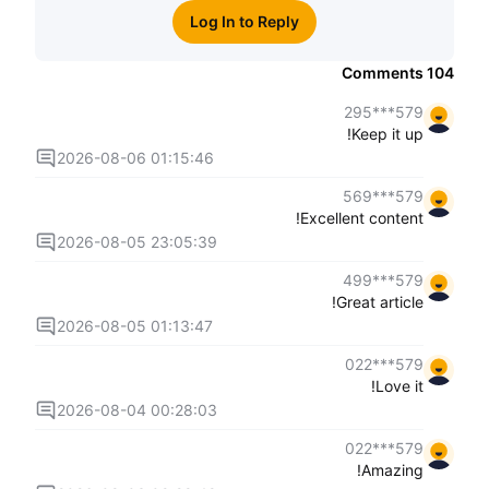
Log In to Reply
Comments
104
579***295
Keep it up!
2026-08-06 01:15:46
579***569
Excellent content!
2026-08-05 23:05:39
579***499
Great article!
2026-08-05 01:13:47
579***022
Love it!
2026-08-04 00:28:03
579***022
Amazing!