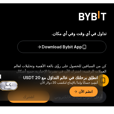
تداول في أي وقت وفي أي مكان.
Download Bybit App
كن من السباقين للحصول على رؤًى بالغة الأهمية وتحليلات لعالم
العملات الرقمية: اشترك الآن في نشرتنا الإخبارية.
جميع أشكال
الاستثمار تحمل مخاطر، بما في ذلك خطر فقدان كامل المبلغ
انطلِق برحلتك في عالم التداوُل مع 20 USDT
اقرأ المقال في تطبيق Bybit
المستثمر. وقد لا تكون هذه الأنشطة مناسبة للجميع.
أنشِئ حسابًا وابدَأ بالإيداع لتكسَب 20 دولار الآن
انضَم الآن
اشترك
تابعنا:
ملخّص تفصيليّ