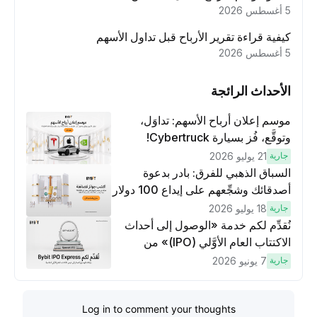
5 أغسطس 2026
كيفية قراءة تقرير الأرباح قبل تداول الأسهم
5 أغسطس 2026
الأحداث الرائجة
موسم إعلان أرباح الأسهم: تداوَل،
وتوقَّع، فُز بسيارة Cybertruck!
جارية
21 يوليو 2026
السباق الذهبي للفرق: بادر بدعوة
أصدقائك وشجِّعهم على إيداع 100 دولار
وتنفيذ عمليات تداوُل بقيمة 10 دولار
جارية
18 يوليو 2026
لكسَب مكافآت مُضاعَفة
نُقدِّم لكم خدمة «الوصول إلى أحداث
الاكتتاب العام الأوَّلي (IPO)» من
Bybit، بوابتك للوصول المبكر إلى فرص
جارية
7 يونيو 2026
الاكتتاب العام الأوَّلي العالمية
Log in to comment your thoughts