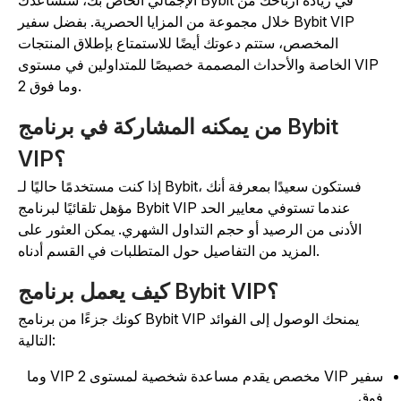
الإجمالي الخاص بك، ستساعدك Bybit في زيادة أرباحك من
خلال مجموعة من المزايا الحصرية. بفضل سفير Bybit VIP
المخصص، ستتم دعوتك أيضًا للاستمتاع بإطلاق المنتجات
الخاصة والأحداث المصممة خصيصًا للمتداولين في مستوى VIP
2 وما فوق.
من يمكنه المشاركة في برنامج Bybit
VIP؟
إذا كنت مستخدمًا حاليًا لـ Bybit، فستكون سعيدًا بمعرفة أنك
مؤهل تلقائيًا لبرنامج Bybit VIP عندما تستوفي معايير الحد
الأدنى من الرصيد أو حجم التداول الشهري. يمكن العثور على
المزيد من التفاصيل حول المتطلبات في القسم أدناه.
كيف يعمل برنامج Bybit VIP؟
كونك جزءًا من برنامج Bybit VIP يمنحك الوصول إلى الفوائد
التالية:
سفير VIP مخصص يقدم مساعدة شخصية لمستوى VIP 2 وما
وق