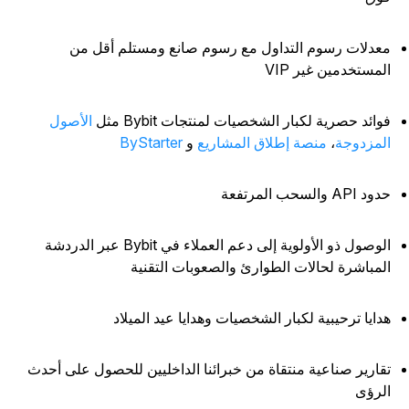
عدلات رسوم التداول مع رسوم صانع ومستلم أقل من
لمستخدمين غير VIP
وائد حصرية لكبار الشخصيات لمنتجات Bybit مثل
الأصول
لمزدوجة
،
منصة إطلاق المشاريع
و
ByStarter
د API والسحب المرتفعة
الوصول ذو الأولوية إلى دعم العملاء في Bybit عبر الدردشة
لمباشرة لحالات الطوارئ والصعوبات التقنية
دايا ترحيبية لكبار الشخصيات وهدايا عيد الميلاد
قارير صناعية منتقاة من خبرائنا الداخليين للحصول على أحدث
لرؤى