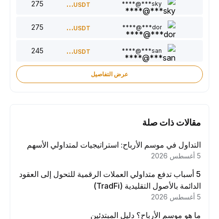
275
300
sky***@****
USDT
275
220
dor***@****
USDT
245
150
san***@****
USDT
عرض التفاصيل
مقالات ذات صلة
التداول في موسم الأرباح: استراتيجيات لمتداولي الأسهم
5 أغسطس 2026
5 أسباب تدفع متداولي العملات الرقمية للتحول إلى العقود
الدائمة بالأصول التقليدية (TradFi)
5 أغسطس 2026
ما هو موسم الأرباح؟ دليل المبتدئين