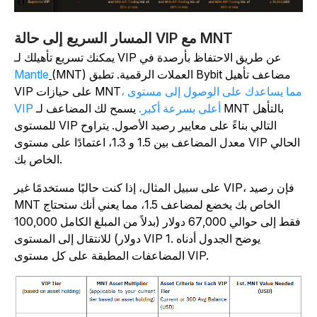
المسار السريع إلى حالة VIP مع MNT
يمكنك تسريع تأهيلك لـ VIP عن طريق الاحتفاظ بأرصدة في
(MNT) العملات الرقمية. تطبق Bybit مضاعف تأهيل
Mantle
، مما يساعدك على الوصول إلى مستوى
VIP على حيازات MNT
VIP أعلى بسرعة أكبر.
يسمح لك المضاعف لـ MNT بالتأهل
للمستوى VIP التالي بناءً على معايير رصيد الأصول. يتراوح
معدل المضاعف بين 1.5 و 1.3، اعتمادًا على مستوى VIP الحالي
الخاص بك.
على سبيل المثال، إذا كنت حاليًا مستخدمًا غير VIP، فإن رصيد
MNT الخاص بك يخضع لمضاعف 1.5، مما يعني أنك ستحتاج
فقط إلى حوالي 67,000 دولار (بدلاً من المبلغ الكامل 100,000
دولار) للانتقال إلى المستوى VIP 1. يوضح الجدول أدناه
المضاعفات المطبقة على كل مستوى VIP.