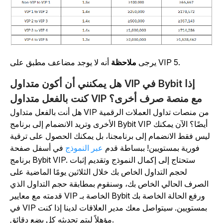
أنه لا يوجد مضاعف مطبق على VIP 5.
يرجى
ملاحظة
هل يمكنني أن أكون متداول VIP في Bybit إذا
كنت بالفعل متداول VIP مع منصة صرف أخرى؟
هل أنت بالفعل متداول VIP من منصات تداول العملات الرقمية
الأخرى وتريد الانضمام إلى برنامج Bybit VIP أيضًا؟ الآن يمكنك
ليس فقط الانضمام إلى برنامجنا، بل يمكنك الحصول على ترقية
فورية بمستويين! ببساطة قدم
عبر النموذج
في أسفل صفحة
برنامج Bybit VIP. ستحتاج إلى إكمال النموذج وتقديم إثبات
لحجم التداول الخاص بك خلال الثلاثين يومًا الماضية على
الصرف الحالي الخاص بك، وسنقوم بمطابقة حجم التداول الذي
قدمته مع معايير VIP الخاصة بـ Bybit ورفع الحالة الخاصة بك
في VIP بمستويين. سيتواصل معك مدير العلاقات لدينا إذا كنت
مؤهلاً ليتم تحديثه كل بضع دقائق.