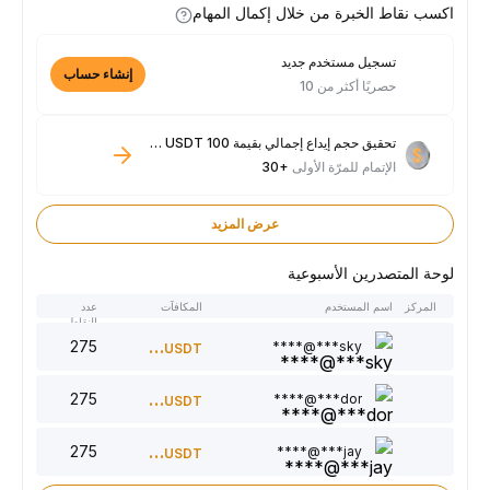
اكسب نقاط الخبرة من خلال إكمال المهام
تسجيل مستخدم جديد
إنشاء حساب
حصريًا أكثر من 10
تحقيق حجم إيداع إجمالي بقيمة 100 USDT فأكثر
الإتمام للمرّة الأولى
+30
عرض المزيد
لوحة المتصدرين الأسبوعية
المركز
اسم المستخدم
المكافآت
عدد
النقاط
275
300
sky***@****
USDT
275
220
dor***@****
USDT
275
150
jay***@****
USDT