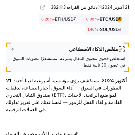
توبر 2024
دقائق من القراءة 3
382
ETH
/USDT
BTC
/USDT
%
-0.20
%
-0.30
SOL
/USDT
%
-1.40
ملخّص الذكاء الاصطناعي
استخلص فحوى محتوى المقال بسرعة، مستشعرًا معنويات السوق
في غضون 30 ثانية فقط!
21 أكتوبر 2024
: تستكشف رؤى مؤسسية أسبوعية لدينا أحدث
التطورات في السوق — أداء السوق، أخبار الصناعة، تدفقات
صندوق التبادل التجاري (ETF)، المواضيع الرائجة، الأحداث
القادمة وإلغاء القفل للرموز — لمساعدتك على تعزيز تداولك
في العملات الرقمية.
استمتع بتقريرنا الأسبوعي عن السوق!