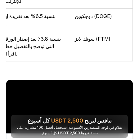
.
للإنترنت اللامر
دوجكوين (DOGE)
.
"D.O.G.E.". اق
سونك لابز (FTM)
.
FTM وتوزيع $S. اقرأ المزيد
ه
تنافس لتربح
2,500
USDT
كل أسبوع
تقدّم في لوحة المتصدرين الأسبوعية! سيحصل أفضل 100 مشارك على
حصة قدرها 2,500 USDT كل أسبوع.