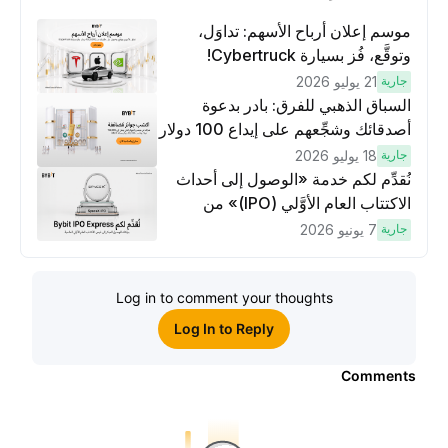
موسم إعلان أرباح الأسهم: تداوَل،
وتوقَّع، فُز بسيارة Cybertruck!
جارية
21 يوليو 2026
السباق الذهبي للفرق: بادر بدعوة
أصدقائك وشجِّعهم على إيداع 100 دولار
وتنفيذ عمليات تداوُل بقيمة 10 دولار
جارية
18 يوليو 2026
لكسَب مكافآت مُضاعَفة
نُقدِّم لكم خدمة «الوصول إلى أحداث
الاكتتاب العام الأوَّلي (IPO)» من
Bybit، بوابتك للوصول المبكر إلى فرص
جارية
7 يونيو 2026
الاكتتاب العام الأوَّلي العالمية
Log in to comment your thoughts
Log In to Reply
Comments