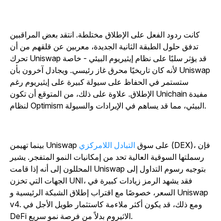
كانت ردود الفعل على الإطلاق مختلطة. انتقد بعض المراقبين
تدفق حلول الطبقة الثانية الجديدة، معربين عن قلقهم من أن
تحرك Uniswap قد يؤثر سلبًا على نظام إيثيريوم البيئي - خاصة
لأنه كان تاريخيًا محرق غاز رئيسي. ويجادل آخرون بأن Uniswap
ستستمر في الحفاظ على سيولة كبيرة على إيثيريوم رغم
الإطلاق. علاوة على ذلك، من المتوقع أن تكون Unichain مفيدة
لنظام Optimism البيئي، مما قد يساهم في الإيرادات والسيولة.
(DEX)، فإن
بينما تهيمن Uniswap على سوق
التبادل اللامركزي
رسملتها السوقية العالية تحد من إمكانيات النمو المتفجر. يشير
المحللون إلى أنه إذا قامت Uniswap بتوجيه رسوم التداول إلى
الجهات التي تخزن UNI، فقد يشهد الرمز زيادات كبيرة في
السعر، خصوصًا مع اقتراب إطلاق الشبكة الرئيسية و Uniswap
v4. ومع ذلك، قد يكون أكثر ملاءمة كاستثمار طويل الأجل في
DeFi الاثيروم بدلاً من فرصة نمو سريع.