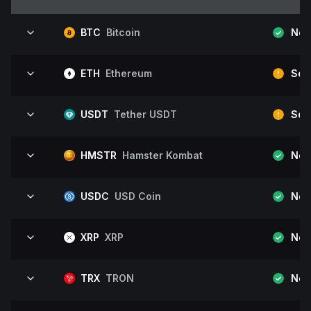
BTC
Bitcoin
Nor
ETH
Ethereum
Serv
USDT
Tether USDT
Serv
HMSTR
Hamster Kombat
Nor
USDC
USD Coin
Nor
XRP
XRP
Nor
TRX
TRON
Nor