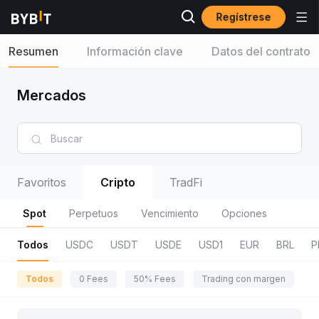
Regístrese
Resumen
Información clave
Datos del contrato
Mercados
Favoritos
Cripto
TradFi
Spot
Perpetuos
Vencimiento
Opciones
Todos
USDC
USDT
USDE
USD1
EUR
BRL
P
Todos
0 Fees
50% Fees
Trading con margen
R