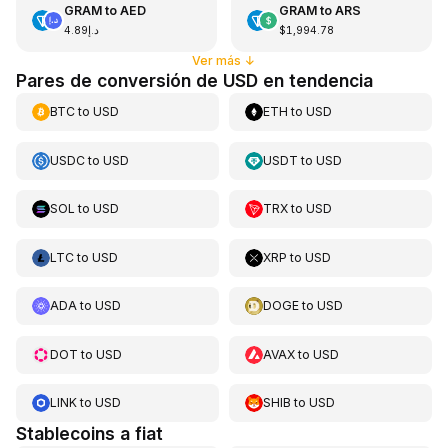
GRAM
to
AED
GRAM
to
ARS
د.إ4.89
$1,994.78
Ver más
↓
Pares de conversión de USD en tendencia
BTC
to
USD
ETH
to
USD
USDC
to
USD
USDT
to
USD
SOL
to
USD
TRX
to
USD
LTC
to
USD
XRP
to
USD
ADA
to
USD
DOGE
to
USD
DOT
to
USD
AVAX
to
USD
LINK
to
USD
SHIB
to
USD
Stablecoins a fiat