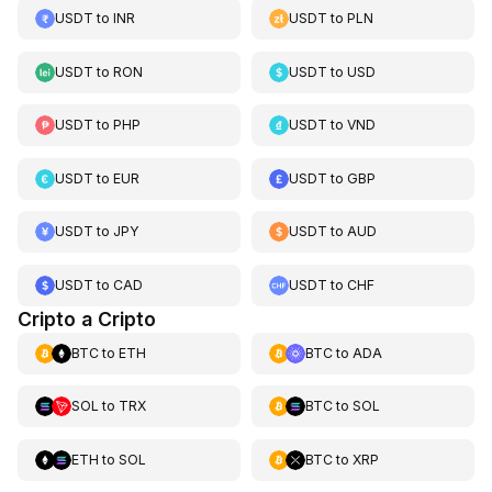
USDT
to
INR
USDT
to
PLN
USDT
to
RON
USDT
to
USD
USDT
to
PHP
USDT
to
VND
USDT
to
EUR
USDT
to
GBP
USDT
to
JPY
USDT
to
AUD
USDT
to
CAD
USDT
to
CHF
Cripto a Cripto
BTC
to
ETH
BTC
to
ADA
SOL
to
TRX
BTC
to
SOL
ETH
to
SOL
BTC
to
XRP