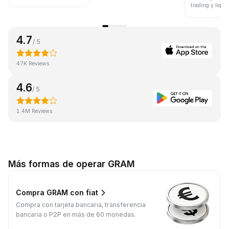
trading y liqui
4.7
/ 5
47K Reviews
4.6
/ 5
1.4M Reviews
Más formas de operar GRAM
Compra GRAM con fiat
Compra con tarjeta bancaria, transferencia
bancaria o P2P en más de 60 monedas.