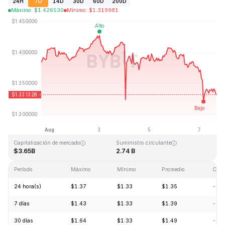
24H
7D
14D
30D
60D
200D
Máximo
:
$
1.426530
Mínimo
:
$
1.319981
Última actualización: 2026-08-07, 15:54 GMT+0
Máximo histórico
Mínimo histórico
$8.25
$0.519364
Capitalización de mercado
Suministro circulante
$3.65B
2.74 B
Período
Máximo
Mínimo
Promedio
Cam
24 hora(s)
$1.37
$1.33
$1.35
-3.
7 días
$1.43
$1.33
$1.39
-3.
30 días
$1.64
$1.33
$1.49
-16