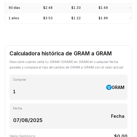
90 días
$2.48
$1.33
$1.69
-22
1 años
$3.53
$1.22
$1.89
-59
Calculadora histórica de GRAM a GRAM
Descubre cuánto valía tu GRAM (GRAM) en GRAM en cualquier fecha
pasada y compara el tipo de cambio de GRAM a GRAM con el valor actual.
Comprar
GRAM
Fecha
Fecha
$0.00
Valor histórico