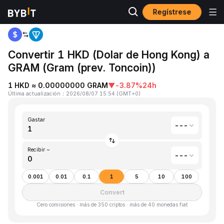
Regístrese
Inicio
Dolar de Hong Kong(HKD) to Gram (prev. Toncoin)(GRAM)
Convertir 1 HKD (Dolar de Hong Kong) a
GRAM (Gram (prev. Toncoin))
1 HKD ≈ 0.00000000 GRAM
▼
-3.87%
24h
Última actualización
：
2026/08/07 15:54
(
GMT+0
)
Gastar
---
Recibir ~
---
0.001
0.01
0.1
1
5
10
100
Convert
Cero comisiones · más de 350 criptos · más de 40 monedas fiat