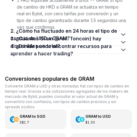
1 HKD equivale actualmente a unos -- GRAM. El tipo
de cambio de HKD a GRAM se actualiza en tiempo
real en Bybit, con cero tarifas por conversión y un
tipo de cambio garantizado durante 15 segundos una
vez que confirmas.
2. ¿Cómo ha fluctuado en 24 horas el tipo de
cambio de HKD a GRAM?
3. ¿Cuántos Gram (prev. Toncoin) hay
disponibles en total?
4. ¿Dónde puedo encontrar recursos para
aprender a hacer trading?
Conversiones populares de GRAM
Convierte GRAM a USD y otras monedas fiat con tipos de cambio en
tiempo real. Gracias a las cotizaciones agregadas de los makers de
mercado de Bybit, puedes consultar el valor actual de GRAM y
convertirlo con confianza, con tipos de cambio precisos y sin
spreads ocultos.
GRAM
to
SGD
GRAM
to
USD
S$1.7
$1.33