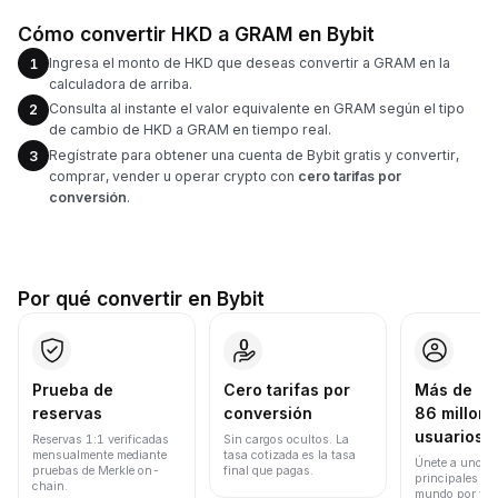
Cómo convertir HKD a GRAM en Bybit
Ingresa el monto de HKD que deseas convertir a GRAM en la
1
calculadora de arriba.
Consulta al instante el valor equivalente en GRAM según el tipo
2
de cambio de HKD a GRAM en tiempo real.
Regístrate para obtener una cuenta de Bybit gratis y convertir,
3
comprar, vender u operar crypto con
cero tarifas por
conversión
.
Por qué convertir en Bybit
Prueba de
Cero tarifas por
Más de
reservas
conversión
86 millone
usuarios
Reservas 1:1 verificadas
Sin cargos ocultos. La
mensualmente mediante
tasa cotizada es la tasa
Únete a uno de
pruebas de Merkle on-
final que pagas.
principales ex
chain.
mundo por vol