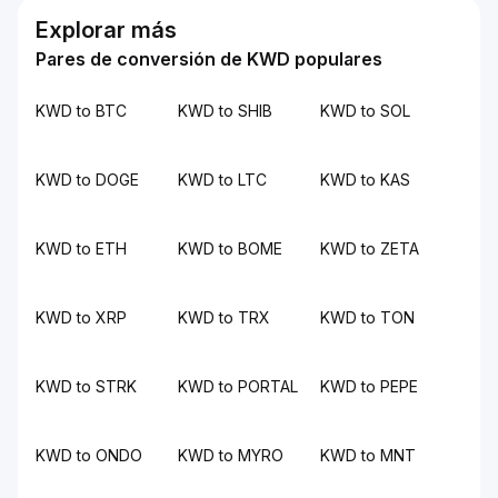
Explorar más
Pares de conversión de KWD populares
KWD to BTC
KWD to SHIB
KWD to SOL
KWD to DOGE
KWD to LTC
KWD to KAS
KWD to ETH
KWD to BOME
KWD to ZETA
KWD to XRP
KWD to TRX
KWD to TON
KWD to STRK
KWD to PORTAL
KWD to PEPE
KWD to ONDO
KWD to MYRO
KWD to MNT