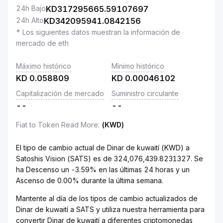
24h Bajo
KD
317295665.59107697
24h Alto
KD
342095941.0842156
* Los siguientes datos muestran la información de
mercado de eth
Máximo histórico
Mínimo histórico
KD
0.058809
KD
0.00046102
Capitalización de mercado
Suministro circulante
--
--
Fiat to Token Read More
:
(KWD)
El tipo de cambio actual de Dinar de kuwaití (KWD) a
Satoshis Vision (SATS) es de 324,076,439.8231327. Se
ha Descenso un -3.59% en las últimas 24 horas y un
Ascenso de 0.00% durante la última semana.
Mantente al día de los tipos de cambio actualizados de
Dinar de kuwaití a SATS y utiliza nuestra herramienta para
convertir Dinar de kuwaití a diferentes criptomonedas