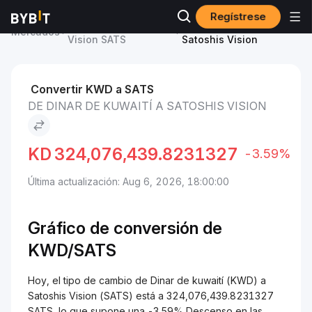
Regístrese
Precio de Satoshis
Dinar de kuwaití to
Mercados
Vision SATS
Satoshis Vision
Convertir KWD a SATS
DE DINAR DE KUWAITÍ A SATOSHIS VISION
KD
324,076,439.8231327
-3.59%
Última actualización: Aug 6, 2026, 18:00:00
Gráfico de conversión de
KWD/SATS
Hoy, el tipo de cambio de Dinar de kuwaití (KWD) a
Satoshis Vision (SATS) está a 324,076,439.8231327
SATS, lo que supone una -3.59% Descenso en las