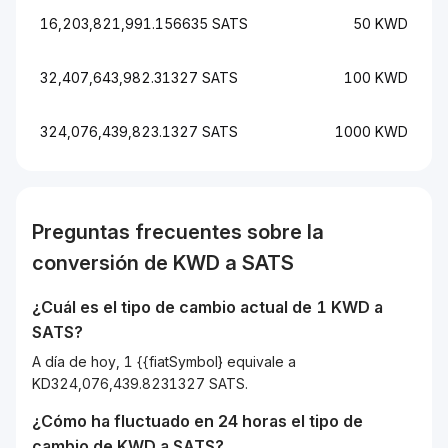
16,203,821,991.156635 SATS
50 KWD
32,407,643,982.31327 SATS
100 KWD
324,076,439,823.1327 SATS
1000 KWD
Preguntas frecuentes sobre la
conversión de
KWD
a
SATS
¿Cuál es el tipo de cambio actual de 1
KWD
a
SATS
?
A día de hoy, 1 {{fiatSymbol} equivale a
KD324,076,439.8231327 SATS.
¿Cómo ha fluctuado en 24 horas el tipo de
cambio de
KWD
a
SATS
?