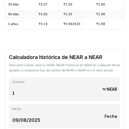
30 días
₸2.07
₸1.59
₸1.80
-1
90 días
₸2.82
₸1.50
₸1.96
-2
1 años
₸3.19
₸0.963533
₸1.88
-4
Calculadora histórica de NEAR a NEAR
Descubre cuánto valía tu NEAR (NEAR Protocol) en NEAR en cualquier fecha
pasada y compara el tipo de cambio de NEAR a NEAR con el valor actual.
Comprar
NEAR
Fecha
Fecha