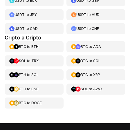
USDT
to
EUR
USDT
to
GBP
USDT
to
JPY
USDT
to
AUD
USDT
to
CAD
USDT
to
CHF
Cripto a Cripto
BTC
to
ETH
BTC
to
ADA
SOL
to
TRX
BTC
to
SOL
ETH
to
SOL
BTC
to
XRP
ETH
to
BNB
SOL
to
AVAX
BTC
to
DOGE