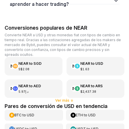
aprender a hacer trading?
Conversiones populares de NEAR
Convierte NEAR a USD y otras monedas fiat con tipos de cambio en
tiempo real. Gracias a las cotizaciones agregadas de los makers de
mercado de Bybit, puedes consultar el valor actual de NEAR y
convertirlo con confianza, con tipos de cambio precisos y sin
spreads ocultos.
NEAR
to
SGD
NEAR
to
USD
S$2.08
$1.63
NEAR
to
AED
NEAR
to
ARS
د.إ5.97
$2,437.38
Ver más
↓
Pares de conversión de USD en tendencia
BTC
to
USD
ETH
to
USD
USDC
to
USD
USDT
to
USD