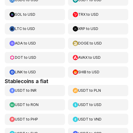
SOL
to
USD
TRX
to
USD
LTC
to
USD
XRP
to
USD
ADA
to
USD
DOGE
to
USD
DOT
to
USD
AVAX
to
USD
LINK
to
USD
SHIB
to
USD
Stablecoins a fiat
USDT
to
INR
USDT
to
PLN
USDT
to
RON
USDT
to
USD
USDT
to
PHP
USDT
to
VND