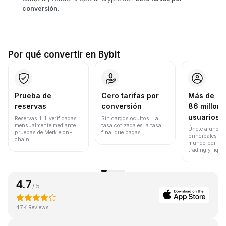
conversión
.
Por qué convertir en Bybit
Prueba de
Cero tarifas por
Más de
reservas
conversión
86 millone
usuarios
Reservas 1:1 verificadas
Sin cargos ocultos. La
mensualmente mediante
tasa cotizada es la tasa
Únete a uno de
pruebas de Merkle on-
final que pagas.
principales ex
chain.
mundo por vol
trading y liqui
4.7
/ 5
47K Reviews