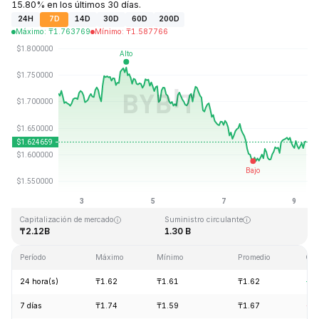
15.80% en los últimos 30 días.
24H
7D
14D
30D
60D
200D
Máximo
:
₸
1.763769
Mínimo
:
₸
1.587766
Última actualización: 2026-08-09, 08:21 GMT+0
Máximo histórico
Mínimo histórico
₸20.44
₸0.526762
Capitalización de mercado
Suministro circulante
₸2.12B
1.30 B
Período
Máximo
Mínimo
Promedio
Cam
24 hora(s)
₸1.62
₸1.61
₸1.62
+2
7 días
₸1.74
₸1.59
₸1.67
-5