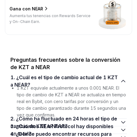
Gana con NEAR
Aumenta tus tenencias con Rewards Service
y On-Chain Earn.
Preguntas frecuentes sobre la conversión
de KZT a NEAR
1. ¿Cuál es el tipo de cambio actual de 1 KZT
a NEAR?
1 KZT equivale actualmente a unos 0.001 NEAR. El
tipo de cambio de KZT a NEAR se actualiza en tiempo
real en Bybit, con cero tarifas por conversión y un
tipo de cambio garantizado durante 15 segundos una
vez que confirmas.
2. ¿Cómo ha fluctuado en 24 horas el tipo de
cambio de KZT a NEAR?
3. ¿Cuántos NEAR Protocol hay disponibles
en total?
4. ¿Dónde puedo encontrar recursos para