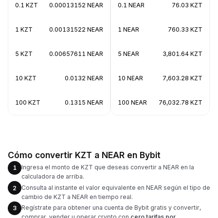
0.1 KZT
0.00013152 NEAR
0.1 NEAR
76.03 KZT
1 KZT
0.00131522 NEAR
1 NEAR
760.33 KZT
5 KZT
0.00657611 NEAR
5 NEAR
3,801.64 KZT
10 KZT
0.0132 NEAR
10 NEAR
7,603.28 KZT
100 KZT
0.1315 NEAR
100 NEAR
76,032.78 KZT
Cómo convertir KZT a NEAR en Bybit
Ingresa el monto de KZT que deseas convertir a NEAR en la
1
calculadora de arriba.
Consulta al instante el valor equivalente en NEAR según el tipo de
2
cambio de KZT a NEAR en tiempo real.
Regístrate para obtener una cuenta de Bybit gratis y convertir,
3
comprar, vender u operar crypto con
cero tarifas por