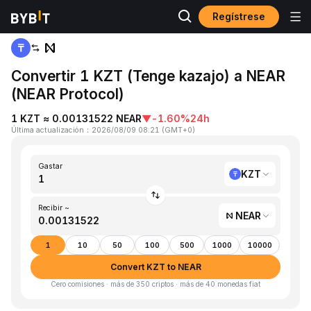
Regístrese
Inicio
KZT to NEAR
Convertir 1 KZT (Tenge kazajo) a NEAR
(NEAR Protocol)
1 KZT ≈ 0.00131522 NEAR
▼
-1.60%
24h
Última actualización
：
2026/08/09 08:21
(
GMT+0
)
Gastar
KZT
Recibir ~
NEAR
1
10
50
100
500
1000
10000
Convert KZT to NEAR
Cero comisiones · más de 350 criptos · más de 40 monedas fiat