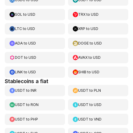
SOL
to
USD
TRX
to
USD
LTC
to
USD
XRP
to
USD
ADA
to
USD
DOGE
to
USD
DOT
to
USD
AVAX
to
USD
LINK
to
USD
SHIB
to
USD
Stablecoins a fiat
USDT
to
INR
USDT
to
PLN
USDT
to
RON
USDT
to
USD
USDT
to
PHP
USDT
to
VND