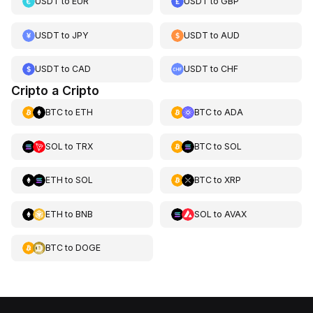
USDT
to
EUR
USDT
to
GBP
USDT
to
JPY
USDT
to
AUD
USDT
to
CAD
USDT
to
CHF
Cripto a Cripto
BTC
to
ETH
BTC
to
ADA
SOL
to
TRX
BTC
to
SOL
ETH
to
SOL
BTC
to
XRP
ETH
to
BNB
SOL
to
AVAX
BTC
to
DOGE