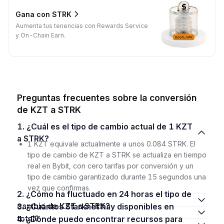
Gana con STRK
Aumenta tus tenencias con Rewards Service
y On-Chain Earn.
Preguntas frecuentes sobre la conversión
de KZT a STRK
1. ¿Cuál es el tipo de cambio actual de 1 KZT
a STRK?
1 KZT equivale actualmente a unos 0.084 STRK. El
tipo de cambio de KZT a STRK se actualiza en tiempo
real en Bybit, con cero tarifas por conversión y un
tipo de cambio garantizado durante 15 segundos una
vez que confirmas.
2. ¿Cómo ha fluctuado en 24 horas el tipo de
cambio de KZT a STRK?
3. ¿Cuántos Starknet hay disponibles en
total?
4. ¿Dónde puedo encontrar recursos para