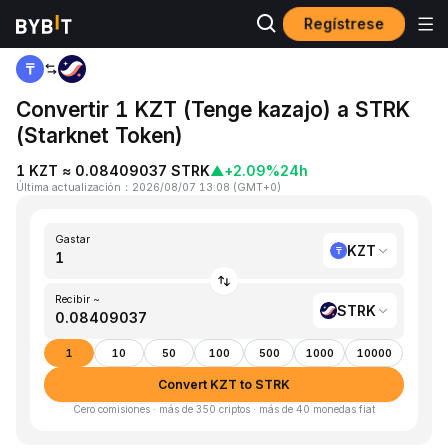
Regístrese
Inicio
KZT to STRK
Convertir 1 KZT (Tenge kazajo) a STRK
(Starknet Token)
1 KZT ≈ 0.08409037 STRK
▲
+2.09%
24h
Última actualización
：
2026/08/07 13:08
(
GMT+0
)
Gastar
KZT
Recibir ~
STRK
1
10
50
100
500
1000
10000
Convert KZT to STRK
Cero comisiones · más de 350 criptos · más de 40 monedas fiat