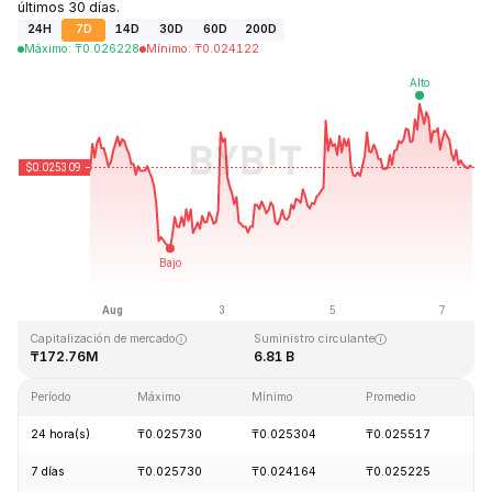
últimos 30 días.
24H
7D
14D
30D
60D
200D
Máximo
:
₸
0.026228
Mínimo
:
₸
0.024122
Última actualización: 2026-08-07, 13:08 GMT+0
Máximo histórico
Mínimo histórico
₸4.41
₸0.023949
Capitalización de mercado
Suministro circulante
₸172.76M
6.81 B
Período
Máximo
Mínimo
Promedio
C
24 hora(s)
₸0.025730
₸0.025304
₸0.025517
-
7 días
₸0.025730
₸0.024164
₸0.025225
+