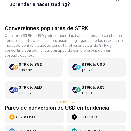
aprender a hacer trading?
Conversiones populares de STRK
Convierte STRK a USD y otras monedas fiat con tipos de cambio en
tiempo real. Gracias a las cotizaciones agregadas de los makers de
mercado de Bybit, puedes consultar el valor actual de STRK y
convertirlo con confianza, con tipos de cambio precisos y sin
spreads ocultos.
STRK
to
SGD
STRK
to
USD
S$0.032
$0.025
STRK
to
AED
STRK
to
ARS
د.إ0.093
$38.04
Ver más
↓
Pares de conversión de USD en tendencia
BTC
to
USD
ETH
to
USD
USDC
to
USD
USDT
to
USD