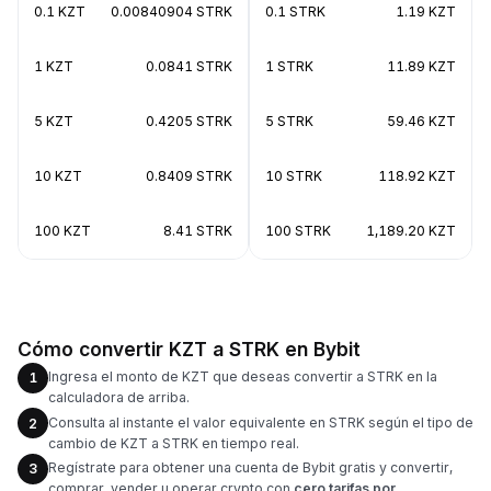
0.1 KZT
0.00840904 STRK
0.1 STRK
1.19 KZT
1 KZT
0.0841 STRK
1 STRK
11.89 KZT
5 KZT
0.4205 STRK
5 STRK
59.46 KZT
10 KZT
0.8409 STRK
10 STRK
118.92 KZT
100 KZT
8.41 STRK
100 STRK
1,189.20 KZT
Cómo convertir KZT a STRK en Bybit
Ingresa el monto de KZT que deseas convertir a STRK en la
1
calculadora de arriba.
Consulta al instante el valor equivalente en STRK según el tipo de
2
cambio de KZT a STRK en tiempo real.
Regístrate para obtener una cuenta de Bybit gratis y convertir,
3
comprar, vender u operar crypto con
cero tarifas por