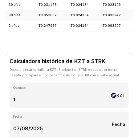
30 días
₸0.031173
₸0.024164
₸0.028109
-
90 días
₸0.053082
₸0.024164
₸0.033742
-
1 años
₸0.247957
₸0.024164
₸0.083207
-
Calculadora histórica de KZT a STRK
Descubre cuánto valía tu KZT (Starknet) en STRK en cualquier fecha
pasada y compara el tipo de cambio de KZT a STRK con el valor actual.
Comprar
KZT
Fecha
Fecha