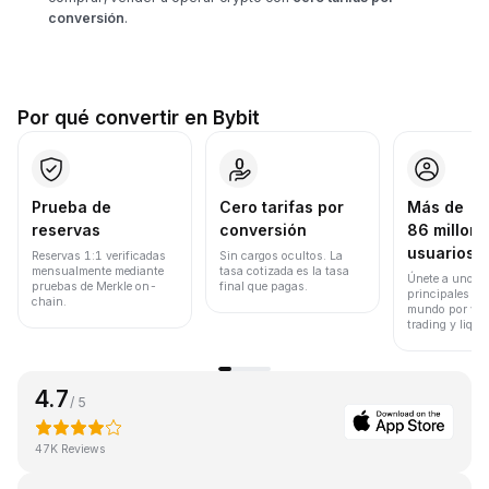
conversión
.
Por qué convertir en Bybit
Prueba de
Cero tarifas por
Más de
reservas
conversión
86 millone
usuarios
Reservas 1:1 verificadas
Sin cargos ocultos. La
mensualmente mediante
tasa cotizada es la tasa
Únete a uno de
pruebas de Merkle on-
final que pagas.
principales ex
chain.
mundo por vol
trading y liqui
4.7
/ 5
47K Reviews