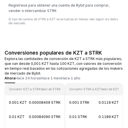
Regístrese para obtener una cuenta de Bybit para comprar,
vender o intercambiar STRK
El tipo de cambio de STRK a KZT se actualiza en tiempo real según los datos
del mercado.
Conversiones populares de KZT a STRK
Explora las cantidades de conversión de KZT a STRK más populares,
que van desde 0,001 KZT hasta 100 KZT, con valores de conversión
en tiempo real basados en las cotizaciones agregadas de los makers
de mercado de Bybit.
Ahora
Hace 24 horas
Hace 1 mes
Hace 1 año
Convertir KZT a STRK
Valor de STRK
Convertir STRK a KZT
Valor de KZT
0.001 KZT
0.00008409 STRK
0.001 STRK
0.0119 KZT
0.01 KZT
0.00084090 STRK
0.01 STRK
0.1189 KZT