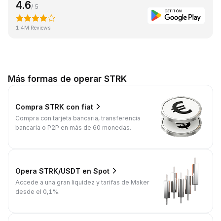
4.6
/ 5
1.4M Reviews
Más formas de operar STRK
Compra STRK con fiat
Compra con tarjeta bancaria, transferencia
bancaria o P2P en más de 60 monedas.
Opera STRK/USDT en Spot
Accede a una gran liquidez y tarifas de Maker
desde el 0,1%.