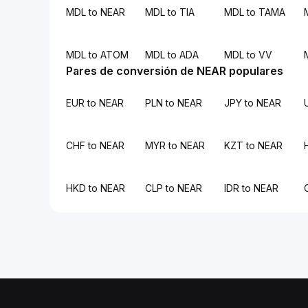
MDL to NEAR
MDL to TIA
MDL to TAMA
MDL to ATOM
MDL to ADA
MDL to VV
Pares de conversión de NEAR populares
EUR to NEAR
PLN to NEAR
JPY to NEAR
CHF to NEAR
MYR to NEAR
KZT to NEAR
HKD to NEAR
CLP to NEAR
IDR to NEAR