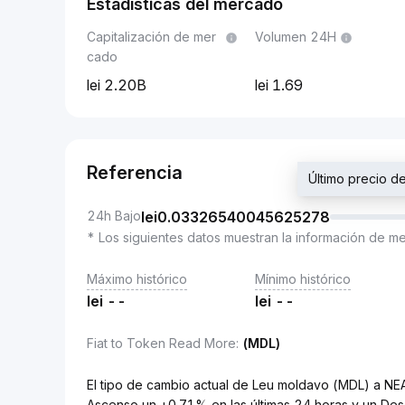
Estadísticas del mercado
Capitalización de mer
Volumen 24H
cado
2.20B
1.69
Referencia
Último precio 
24h Bajo
lei
0.03326540045625278
* Los siguientes datos muestran la información de m
Máximo histórico
Mínimo histórico
lei
--
lei
--
Fiat to Token Read More
:
(MDL)
El tipo de cambio actual de Leu moldavo (MDL) a 
Ascenso un +0.71% en las últimas 24 horas y un Des