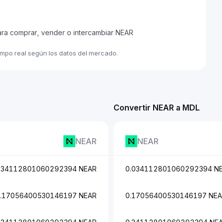
ara comprar, vender o intercambiar NEAR
empo real según los datos del mercado.
Convertir NEAR a MDL
NEAR
NEAR
034112801060292394 NEAR
0.034112801060292394 N
.17056400530146197 NEAR
0.17056400530146197 NE