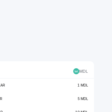
MDL
EAR
1 MDL
AR
5 MDL