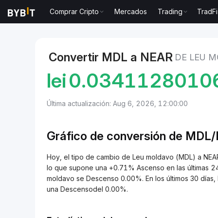
Comprar Cripto
Mercados
Trading
TradFi
Mercados
Precio de NEAR Protocol NEAR
Leu mold
Convertir MDL a NEAR
DE LEU 
lei
0.0341128010
Última actualización: Aug 6, 2026, 12:00:00
Gráfico de conversión de MDL
Hoy, el tipo de cambio de Leu moldavo (MDL) a N
lo que supone una +0.71% Ascenso en las últimas 24 
moldavo se Descenso 0.00%. En los últimos 30 días
una Descensodel 0.00%.