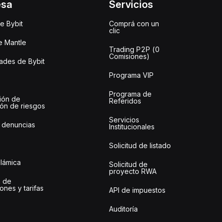
esa
Servicios
e Bybit
Comprá con un
clic
e Mantle
Trading P2P (0
Comisiones)
des de Bybit
Programa VIP
Programa de
ión de
Referidos
ión de riesgos
Servicios
 denuncias
Institucionales
Solicitud de listado
slámica
Solicitud de
proyecto RWA
 de
ones y tarifas
API de impuestos
Auditoría