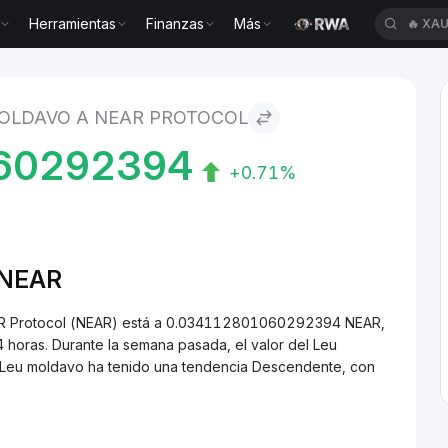
🔥
XAU
Herramientas
Finanzas
Más
avo to NEAR Protocol
🔥
BLE
MOLDAVO A NEAR PROTOCOL
60292394
+0.71%
/NEAR
EAR Protocol (NEAR) está a 0.034112801060292394 NEAR,
horas. Durante la semana pasada, el valor del Leu
, Leu moldavo ha tenido una tendencia Descendente, con