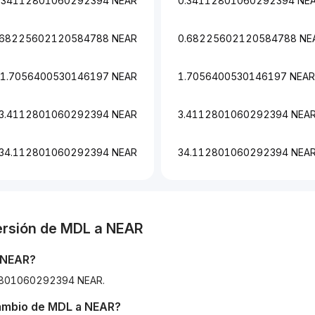
.34112801060292394 NEAR
0.34112801060292394 NE
.68225602120584788 NEAR
0.68225602120584788 NE
1.7056400530146197 NEAR
1.7056400530146197 NEAR
3.4112801060292394 NEAR
3.4112801060292394 NEA
34.112801060292394 NEAR
34.112801060292394 NEA
ersión de
MDL
a
NEAR
NEAR
?
112801060292394 NEAR.
cambio de
MDL
a
NEAR
?