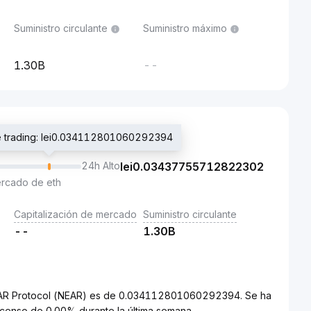
Suministro circulante
Suministro máximo
1.30B
--
de trading: lei0.034112801060292394
24h Alto
lei
0.03437755712822302
ercado de eth
Capitalización de mercado
Suministro circulante
--
1.30B
NEAR Protocol (NEAR) es de 0.034112801060292394. Se ha
censo de 0.00% durante la última semana.