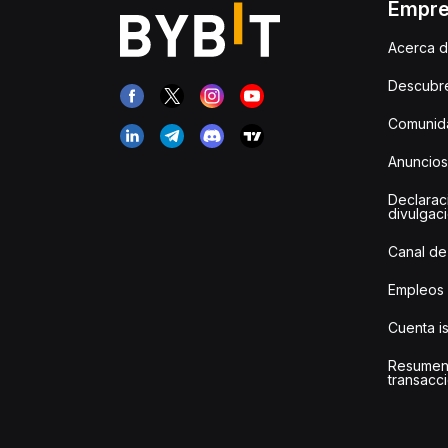
Empr
Acerca d
Descubr
Comunida
Anuncios
Declarac
divulgac
Canal de
Empleos
Cuenta i
Resumen
transacci