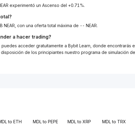
a NEAR experimentó un Ascenso del +0.71%.
otal?
0B NEAR, con una oferta total máxima de -- NEAR.
nder a hacer trading?
g, puedes acceder gratuitamente a Bybit Learn, donde encontrarás es
isposición de los principiantes nuestro programa de simulación de 
MDL to ETH
MDL to PEPE
MDL to XRP
MDL to TRX