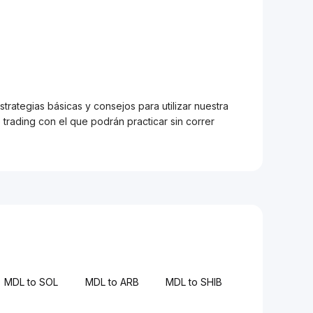
trategias básicas y consejos para utilizar nuestra
trading con el que podrán practicar sin correr
MDL to SOL
MDL to ARB
MDL to SHIB