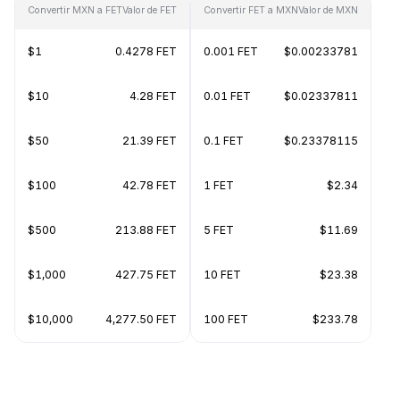
Convertir MXN a FET
Valor de FET
Convertir FET a MXN
Valor de MXN
$1
0.4278 FET
0.001 FET
$0.00233781
$10
4.28 FET
0.01 FET
$0.02337811
$50
21.39 FET
0.1 FET
$0.23378115
$100
42.78 FET
1 FET
$2.34
$500
213.88 FET
5 FET
$11.69
$1,000
427.75 FET
10 FET
$23.38
$10,000
4,277.50 FET
100 FET
$233.78