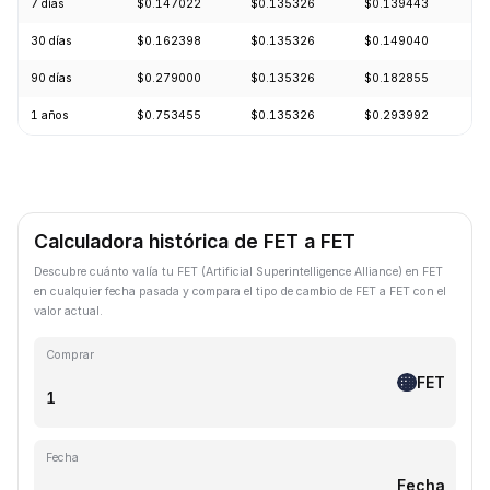
7 días
$0.147022
$0.135326
$0.139443
-
30 días
$0.162398
$0.135326
$0.149040
-
90 días
$0.279000
$0.135326
$0.182855
-
1 años
$0.753455
$0.135326
$0.293992
-
Calculadora histórica de FET a FET
Descubre cuánto valía tu FET (Artificial Superintelligence Alliance) en FET
en cualquier fecha pasada y compara el tipo de cambio de FET a FET con el
valor actual.
Comprar
FET
Fecha
Fecha