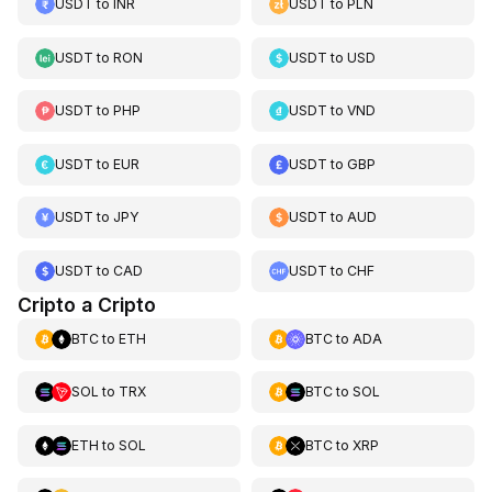
USDT
to
INR
USDT
to
PLN
USDT
to
RON
USDT
to
USD
USDT
to
PHP
USDT
to
VND
USDT
to
EUR
USDT
to
GBP
USDT
to
JPY
USDT
to
AUD
USDT
to
CAD
USDT
to
CHF
Cripto a Cripto
BTC
to
ETH
BTC
to
ADA
SOL
to
TRX
BTC
to
SOL
ETH
to
SOL
BTC
to
XRP