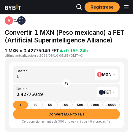
Regístrese
Inicio
MXN to FET
Convertir 1 MXN (Peso mexicano) a FET
(Artificial Superintelligence Alliance)
1 MXN ≈ 0.42775049 FET
▲
+0.15%
24h
Última actualización
：
2026/08/10 05:25
(
GMT+0
)
Gastar
MXN
Recibir ~
FET
1
10
50
100
500
1000
10000
Convert MXN to FET
Cero comisiones · más de 350 criptos · más de 40 monedas fiat