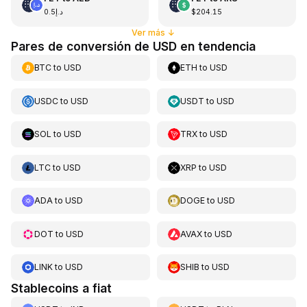
د.إ0.5
$204.15
Ver más
↓
Pares de conversión de USD en tendencia
BTC
to
USD
ETH
to
USD
USDC
to
USD
USDT
to
USD
SOL
to
USD
TRX
to
USD
LTC
to
USD
XRP
to
USD
ADA
to
USD
DOGE
to
USD
DOT
to
USD
AVAX
to
USD
LINK
to
USD
SHIB
to
USD
Stablecoins a fiat