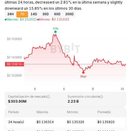
últimas 24 horas, decreased un 2.81% en la última semana y slightly
downward un 15.85% en los últimos 30 días.
24H
7D
14D
30D
60D
200D
Máximo
:
$
0.152621
Mínimo
:
$
0.131633
Última actualización: 2026-08-10, 05:25 GMT+0
Máximo histórico
Mínimo histórico
$3.45
$0.008170
Capitalización de mercado
Suministro circulante
$303.90M
2.23 B
Período
Máximo
Mínimo
Promedio
C
24 hora(s)
$0.136314
$0.135326
$0.135820
-