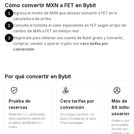
Cómo convertir MXN a FET en Bybit
Ingresa el monto de MXN que deseas convertir a FET en la
1
calculadora de arriba.
Consulta al instante el valor equivalente en FET según el tipo de
2
cambio de MXN a FET en tiempo real.
Regístrate para obtener una cuenta de Bybit gratis y convertir,
3
comprar, vender u operar crypto con
cero tarifas por
conversión
.
Por qué convertir en Bybit
Prueba de
Cero tarifas por
Más de
reservas
conversión
86 millone
usuarios
Reservas 1:1 verificadas
Sin cargos ocultos. La
mensualmente mediante
tasa cotizada es la tasa
Únete a uno de
pruebas de Merkle on-
final que pagas.
principales ex
chain.
mundo por vol
trading y liqui