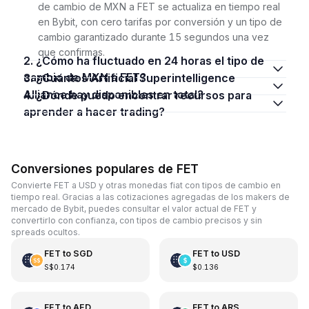
de cambio de MXN a FET se actualiza en tiempo real
en Bybit, con cero tarifas por conversión y un tipo de
cambio garantizado durante 15 segundos una vez
que confirmas.
2. ¿Cómo ha fluctuado en 24 horas el tipo de
cambio de MXN a FET?
3. ¿Cuántos Artificial Superintelligence
Alliance hay disponibles en total?
4. ¿Dónde puedo encontrar recursos para
aprender a hacer trading?
Conversiones populares de FET
Convierte FET a USD y otras monedas fiat con tipos de cambio en
tiempo real. Gracias a las cotizaciones agregadas de los makers de
mercado de Bybit, puedes consultar el valor actual de FET y
convertirlo con confianza, con tipos de cambio precisos y sin
spreads ocultos.
FET
to
SGD
FET
to
USD
S$0.174
$0.136
FET
to
AED
FET
to
ARS