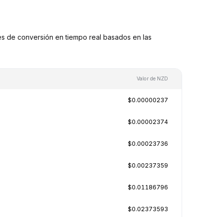
s de conversión en tiempo real basados en las
Valor de NZD
$0.00000237
$0.00002374
$0.00023736
$0.00237359
$0.01186796
$0.02373593