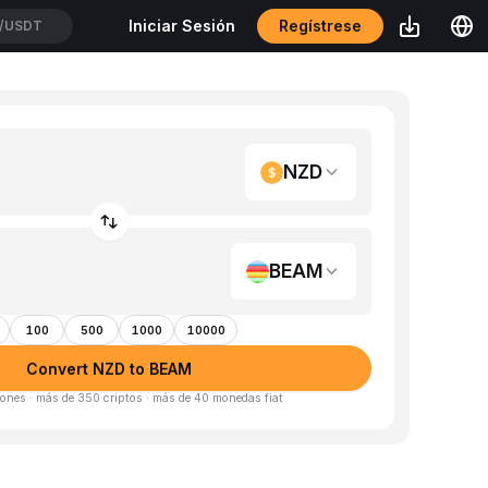
Regístrese
Iniciar Sesión
/USDT
NZD
BEAM
100
500
1000
10000
Convert NZD to BEAM
ones · más de 350 criptos · más de 40 monedas fiat