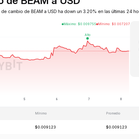
bio de BEAM a USD
 de cambio de BEAM a USD ha down un 3.20% en las últimas 24 hora
Máximo
:
$
0.009755
Mínimo
:
$
0.007207
Mínimo
Promedio
$0.009123
$0.009123