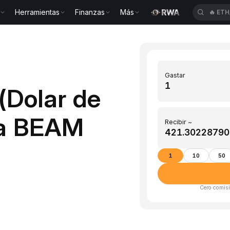
Herramientas
Finanzas
Más
🔥
ETH
Gastar
(Dolar de
 a BEAM
Recibir ~
1
10
50
Cero comisi