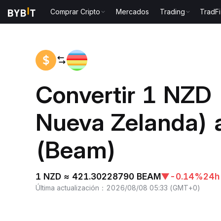
Comprar Cripto
Mercados
Trading
TradFi
Inicio
NZD to BEAM
Convertir 1 NZD 
Nueva Zelanda)
(Beam)
1 NZD ≈ 421.30228790 BEAM
▼
-0.14%
24h
Última actualización
：
2026/08/08 05:33
(
GMT+0
)