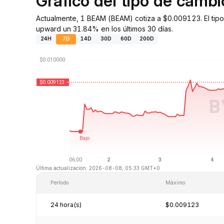
Gráfico del tipo de cam
Actualmente, 1 BEAM (BEAM) cotiza a $0.009123. El tipo
upward un 31.84% en los últimos 30 días.
24H
7D
14D
30D
60D
200D
Última actualización: 2026-08-08, 05:33 GMT+0
Período
Máximo
24 hora(s)
$0.009123