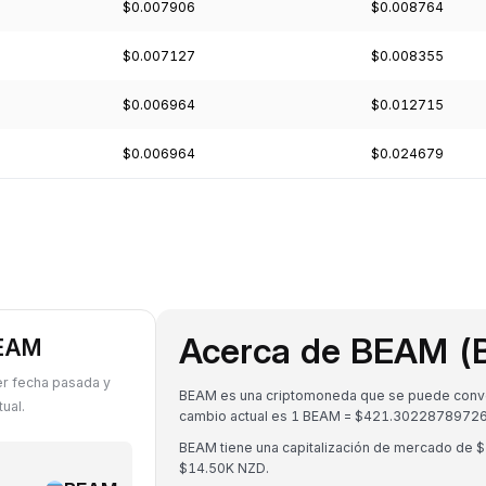
$0.007906
$0.008764
$0.007127
$0.008355
$0.006964
$0.012715
$0.006964
$0.024679
Acerca de BEAM 
BEAM
er fecha pasada y
BEAM es una criptomoneda que se puede convert
ual.
cambio actual es 1 BEAM = $421.3022878972
BEAM tiene una capitalización de mercado de 
$14.50K NZD.