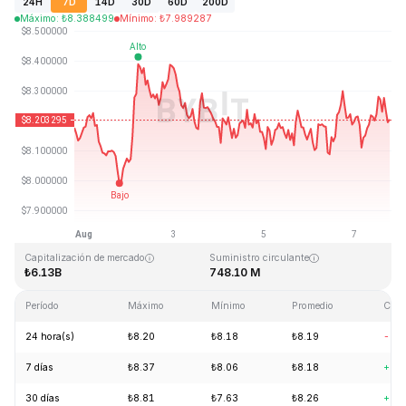
24H
7D
14D
30D
60D
200D
Máximo
:
₺
8.388499
Mínimo
:
₺
7.989287
Última actualización: 2026-08-07, 18:36 GMT+0
Máximo histórico
Mínimo histórico
₺52.70
₺0.148183
Capitalización de mercado
Suministro circulante
₺6.13B
748.10 M
Período
Máximo
Mínimo
Promedio
Cam
24 hora(s)
₺8.20
₺8.18
₺8.19
-0.
7 días
₺8.37
₺8.06
₺8.18
+0.
30 días
₺8.81
₺7.63
₺8.26
+7.