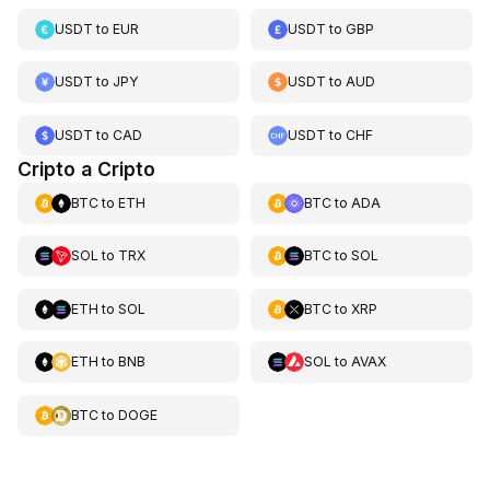
USDT
to
EUR
USDT
to
GBP
USDT
to
JPY
USDT
to
AUD
USDT
to
CAD
USDT
to
CHF
Cripto a Cripto
BTC
to
ETH
BTC
to
ADA
SOL
to
TRX
BTC
to
SOL
ETH
to
SOL
BTC
to
XRP
ETH
to
BNB
SOL
to
AVAX
BTC
to
DOGE