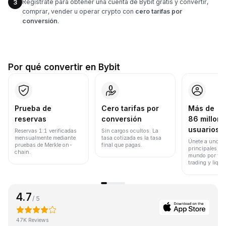
Regístrate para obtener una cuenta de Bybit gratis y convertir,
3
comprar, vender u operar crypto con
cero tarifas por
conversión
.
Por qué convertir en Bybit
Prueba de
Cero tarifas por
Más de
reservas
conversión
86 millone
usuarios
Reservas 1:1 verificadas
Sin cargos ocultos. La
mensualmente mediante
tasa cotizada es la tasa
Únete a uno de
pruebas de Merkle on-
final que pagas.
principales ex
chain.
mundo por vol
trading y liqui
4.7
/ 5
47K Reviews