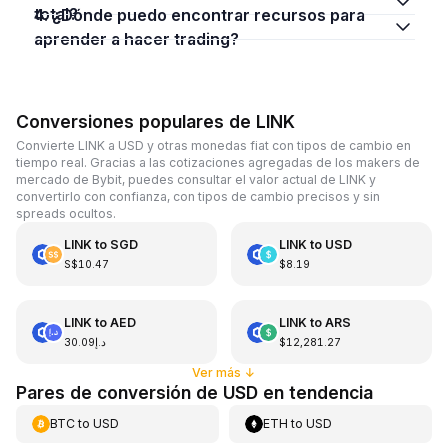
total?
4. ¿Dónde puedo encontrar recursos para
aprender a hacer trading?
Conversiones populares de LINK
Convierte LINK a USD y otras monedas fiat con tipos de cambio en
tiempo real. Gracias a las cotizaciones agregadas de los makers de
mercado de Bybit, puedes consultar el valor actual de LINK y
convertirlo con confianza, con tipos de cambio precisos y sin
spreads ocultos.
LINK
to
SGD
LINK
to
USD
S$10.47
$8.19
LINK
to
AED
LINK
to
ARS
د.إ30.09
$12,281.27
Ver más
↓
Pares de conversión de USD en tendencia
BTC
to
USD
ETH
to
USD