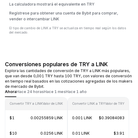
La calculadora mostrará el equivalente en TRY
Regístrese para obtener una cuenta de Bybit para comprar,
vender o intercambiar LINK
El tipo de cambio de LINK a TRY se actualiza en tiempo real según los datos
del mercado.
Conversiones populares de TRY a LINK
Explora las cantidades de conversión de TRY a LINK más populares,
que van desde 0,001 TRY hasta 100 TRY, con valores de conversión
en tiempo real basados en las cotizaciones agregadas de los makers
de mercado de Bybit.
Ahora
Hace 24 horas
Hace 1 mes
Hace 1 año
Convertir TRY a LINK
Valor de LINK
Convertir LINK a TRY
Valor de TRY
$1
0.00255859 LINK
0.001 LINK
$0.39084083
$10
0.0256 LINK
0.01 LINK
$3.91