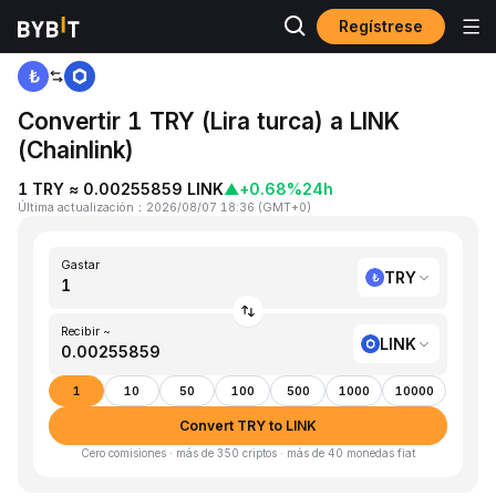
Regístrese
Inicio
TRY to LINK
Convertir 1 TRY (Lira turca) a LINK
(Chainlink)
1 TRY ≈ 0.00255859 LINK
▲
+0.68%
24h
Última actualización
：
2026/08/07 18:36
(
GMT+0
)
Gastar
TRY
Recibir ~
LINK
1
10
50
100
500
1000
10000
Convert TRY to LINK
Cero comisiones · más de 350 criptos · más de 40 monedas fiat