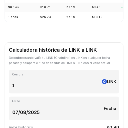
90 días
₺10.71
₺7.19
₺8.45
+1.
1 años
₺26.73
₺7.19
₺13.10
-54
Calculadora histórica de LINK a LINK
Descubre cuánto valía tu LINK (Chainlink) en LINK en cualquier fecha
pasada y compara el tipo de cambio de LINK a LINK con el valor actual.
Comprar
LINK
Fecha
Fecha
₺0.90
Valor histórico