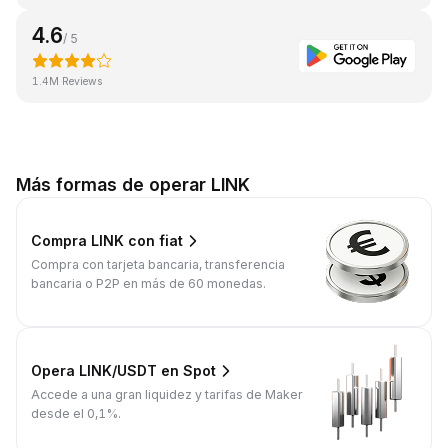
4.6
/ 5
1.4M Reviews
Más formas de operar LINK
Compra LINK con fiat
Compra con tarjeta bancaria, transferencia
bancaria o P2P en más de 60 monedas.
Opera LINK/USDT en Spot
Accede a una gran liquidez y tarifas de Maker
desde el 0,1%.