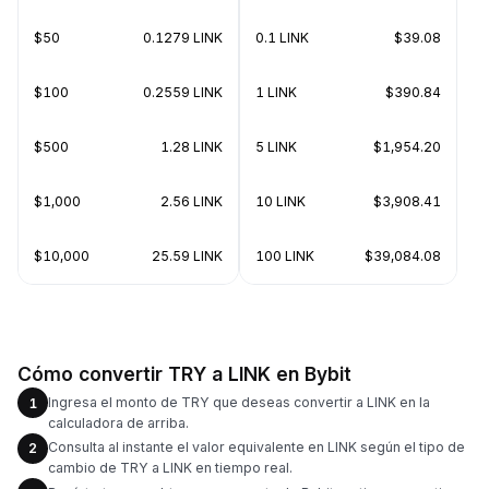
$50
0.1279 LINK
0.1 LINK
$39.08
$100
0.2559 LINK
1 LINK
$390.84
$500
1.28 LINK
5 LINK
$1,954.20
$1,000
2.56 LINK
10 LINK
$3,908.41
$10,000
25.59 LINK
100 LINK
$39,084.08
Cómo convertir TRY a LINK en Bybit
Ingresa el monto de TRY que deseas convertir a LINK en la
1
calculadora de arriba.
Consulta al instante el valor equivalente en LINK según el tipo de
2
cambio de TRY a LINK en tiempo real.