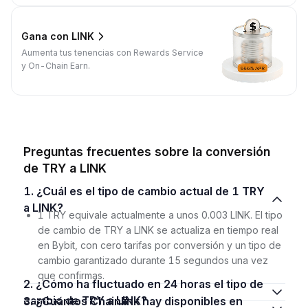
Gana con LINK
Aumenta tus tenencias con Rewards Service
y On-Chain Earn.
Preguntas frecuentes sobre la conversión
de TRY a LINK
1. ¿Cuál es el tipo de cambio actual de 1 TRY
a LINK?
1 TRY equivale actualmente a unos 0.003 LINK. El tipo
de cambio de TRY a LINK se actualiza en tiempo real
en Bybit, con cero tarifas por conversión y un tipo de
cambio garantizado durante 15 segundos una vez
que confirmas.
2. ¿Cómo ha fluctuado en 24 horas el tipo de
cambio de TRY a LINK?
3. ¿Cuántos Chainlink hay disponibles en