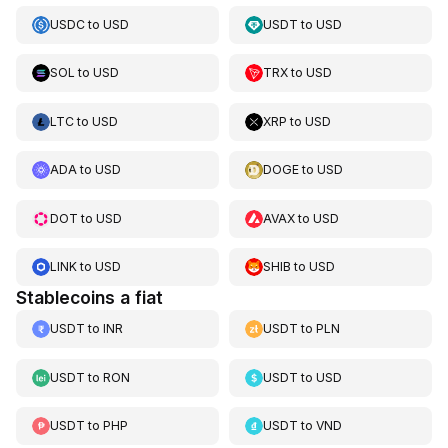
USDC
to
USD
USDT
to
USD
SOL
to
USD
TRX
to
USD
LTC
to
USD
XRP
to
USD
ADA
to
USD
DOGE
to
USD
DOT
to
USD
AVAX
to
USD
LINK
to
USD
SHIB
to
USD
Stablecoins a fiat
USDT
to
INR
USDT
to
PLN
USDT
to
RON
USDT
to
USD
USDT
to
PHP
USDT
to
VND