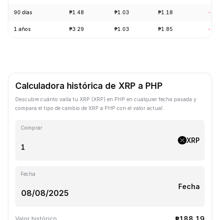
90 días
₱1.48
₱1.03
₱1.18
-10
1 años
₱3.29
₱1.03
₱1.85
-68
Calculadora histórica de XRP a PHP
Descubre cuánto valía tu XRP (XRP) en PHP en cualquier fecha pasada y
compara el tipo de cambio de XRP a PHP con el valor actual.
Comprar
XRP
Fecha
Fecha
₱188.19
Valor histórico