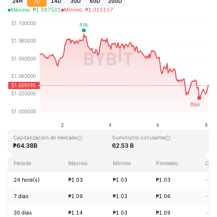
24H
7D
14D
30D
60D
200D
Máximo
:
₱
1.087501
Mínimo
:
₱
1.015157
Última actualización: 2026-08-08, 01:59 GMT+0
Máximo histórico
Mínimo histórico
₱3.65
₱0.002686
Capitalización de mercado
Suministro circulante
₱64.38B
62.53 B
Período
Máximo
Mínimo
Promedio
Cam
24 hora(s)
₱1.03
₱1.03
₱1.03
-0.
7 días
₱1.09
₱1.03
₱1.06
-3.
30 días
₱1.14
₱1.03
₱1.09
-5.