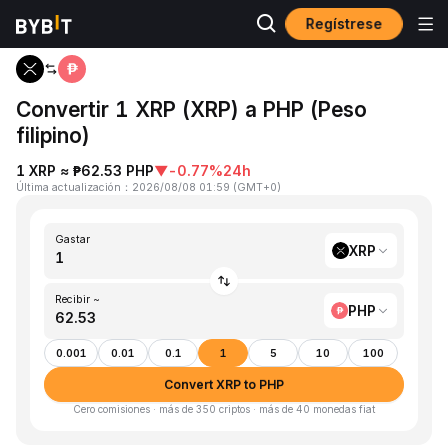
Regístrese
Inicio
XRP to PHP
Convertir 1 XRP (XRP) a PHP (Peso
filipino)
1 XRP ≈ ₱62.53 PHP
▼
-0.77%
24h
Última actualización
：
2026/08/08 01:59
(
GMT+0
)
Gastar
XRP
Recibir ~
PHP
0.001
0.01
0.1
1
5
10
100
Convert XRP to PHP
Cero comisiones · más de 350 criptos · más de 40 monedas fiat