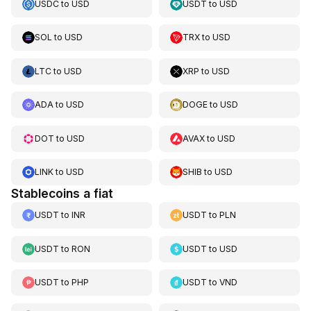
USDC
to
USD
USDT
to
USD
SOL
to
USD
TRX
to
USD
LTC
to
USD
XRP
to
USD
ADA
to
USD
DOGE
to
USD
DOT
to
USD
AVAX
to
USD
LINK
to
USD
SHIB
to
USD
Stablecoins a fiat
USDT
to
INR
USDT
to
PLN
USDT
to
RON
USDT
to
USD
USDT
to
PHP
USDT
to
VND