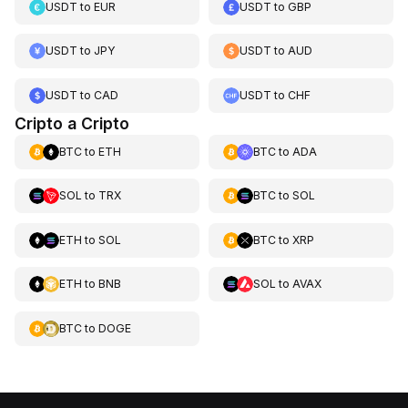
USDT
to
EUR
USDT
to
GBP
USDT
to
JPY
USDT
to
AUD
USDT
to
CAD
USDT
to
CHF
Cripto a Cripto
BTC
to
ETH
BTC
to
ADA
SOL
to
TRX
BTC
to
SOL
ETH
to
SOL
BTC
to
XRP
ETH
to
BNB
SOL
to
AVAX
BTC
to
DOGE