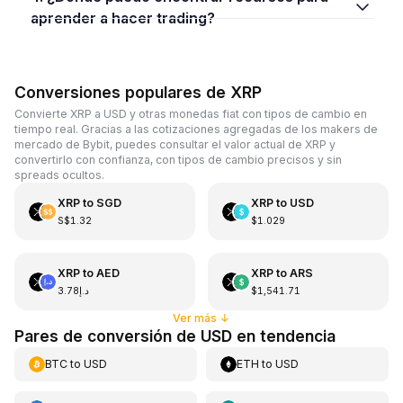
aprender a hacer trading?
Conversiones populares de XRP
Convierte XRP a USD y otras monedas fiat con tipos de cambio en
tiempo real. Gracias a las cotizaciones agregadas de los makers de
mercado de Bybit, puedes consultar el valor actual de XRP y
convertirlo con confianza, con tipos de cambio precisos y sin
spreads ocultos.
XRP
to
SGD
XRP
to
USD
S$1.32
$1.029
XRP
to
AED
XRP
to
ARS
د.إ3.78
$1,541.71
Ver más
↓
Pares de conversión de USD en tendencia
BTC
to
USD
ETH
to
USD