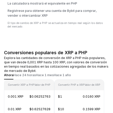
La calculadora mostrará el equivalente en PHP
Regístrese para obtener una cuenta de Bybit para comprar,
vender o intercambiar XRP
El tipo de cambio de XRP a PHP se actualiza en tiempo real según los datos
del mercado.
Conversiones populares de XRP a PHP
Explora las cantidades de conversión de XRP a PHP más populares,
que van desde 0,001 XRP hasta 100 XRP, con valores de conversión
en tiempo real basados en las cotizaciones agregadas de los makers
de mercado de Bybit.
Ahora
Hace 24 horas
Hace 1 mes
Hace 1 año
Convertir XRP a PHP
Valor de PHP
Convertir PHP a XRP
Valor de XRP
0.001 XRP
$0.06252763
$1
0.0160 XRP
0.01 XRP
$0.62527628
$10
0.1599 XRP