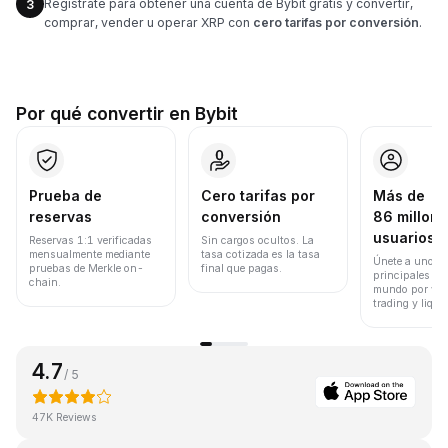
Regístrate para obtener una cuenta de Bybit gratis y convertir,
3
comprar, vender u operar XRP con
cero tarifas por conversión
.
Por qué convertir en Bybit
Prueba de
Cero tarifas por
Más de
reservas
conversión
86 millone
usuarios
Reservas 1:1 verificadas
Sin cargos ocultos. La
mensualmente mediante
tasa cotizada es la tasa
Únete a uno de
pruebas de Merkle on-
final que pagas.
principales ex
chain.
mundo por vol
trading y liqui
4.7
/ 5
47K Reviews