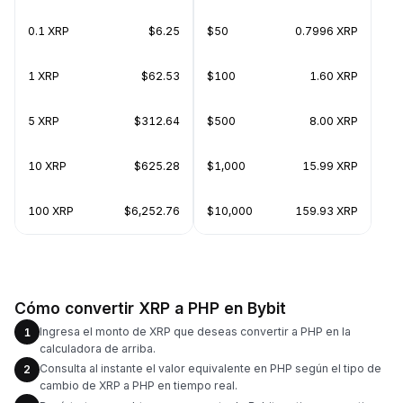
0.1 XRP
$6.25
$50
0.7996 XRP
1 XRP
$62.53
$100
1.60 XRP
5 XRP
$312.64
$500
8.00 XRP
10 XRP
$625.28
$1,000
15.99 XRP
100 XRP
$6,252.76
$10,000
159.93 XRP
Cómo convertir XRP a PHP en Bybit
Ingresa el monto de XRP que deseas convertir a PHP en la
1
calculadora de arriba.
Consulta al instante el valor equivalente en PHP según el tipo de
2
cambio de XRP a PHP en tiempo real.