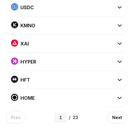
USDC
KMNO
XAI
HYPER
HFT
HOME
Prev
/
23
Next