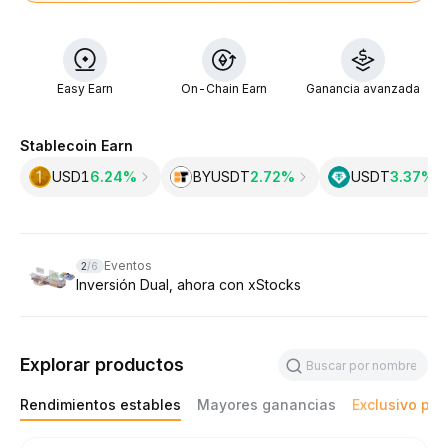
Easy Earn
On-Chain Earn
Ganancia avanzada
Stablecoin Earn
USD1
6.24%
BYUSDT
2.72%
USDT
3.37‎%
Slide 2 of 6
Eventos
2
/
6
Inversión Dual, ahora con xStocks
Explorar productos
Rendimientos estables
Mayores ganancias
Exclusivo par