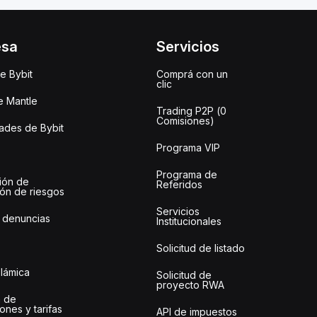
esa
Servicios
e Bybit
Comprá con un
clic
e Mantle
Trading P2P (0
Comisiones)
des de Bybit
Programa VIP
Programa de
ión de
Referidos
ión de riesgos
Servicios
 denuncias
Institucionales
Solicitud de listado
slámica
Solicitud de
proyecto RWA
 de
ones y tarifas
API de impuestos