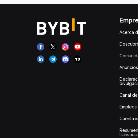
Empr
Acerca d
Descubr
Comunida
Anuncios
Declarac
divulgac
Canal de
Empleos
Cuenta i
Resumen
transacci