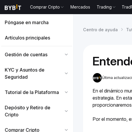
Comprar Cripto
Mercados
Trading
Trad
Póngase en marcha
Centro de ayuda
Tu
Artículos principales
Gestión de cuentas
Entende
KYC y Asuntos de
Seguridad
Última actualizac
En el dinámico mund
Tutorial de la Plataforma
estrategia. En est
proporcionaremos i
Depósito y Retiro de
Cripto
Por el momento, es
Comprar Cripto