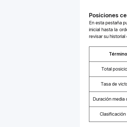
Posiciones c
En esta pestaña pu
inicial hasta la or
revisar su historial
Términ
Total posici
Tasa de vict
Duración media d
Clasificació