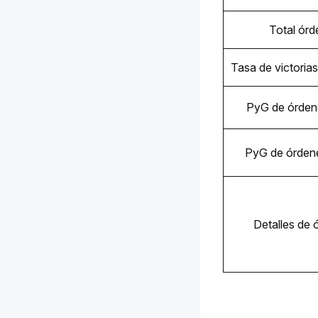
Total órd
Tasa de victoria
PyG de órdene
PyG de órdene
Detalles de 