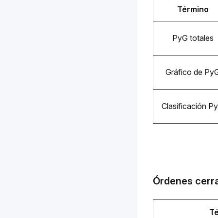
Término
PyG totales
Gráfico de Py
Clasificación P
Órdenes cerr
T