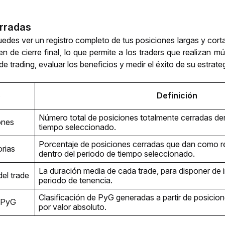
erradas
edes ver un registro completo de tus posiciones largas y cortas
den de cierre final, lo que permite a los traders que realizan m
 de trading, evaluar los beneficios y medir el éxito de su estrateg
o
Definición
Número total de posiciones totalmente cerradas den
ones
tiempo seleccionado.
Porcentaje de posiciones cerradas que dan como re
orias
dentro del periodo de tiempo seleccionado.
La duración media de cada trade, para disponer de i
el trade
periodo de tenencia.
Clasificación de PyG generadas a partir de posicio
n PyG
por valor absoluto.