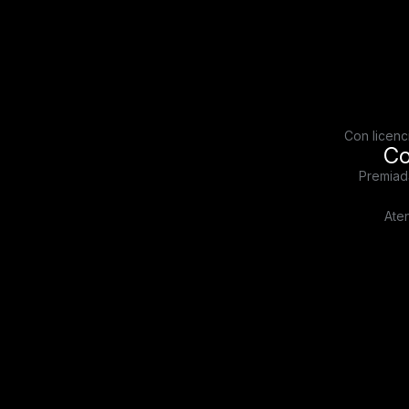
Con licenc
Co
Premiad
Ate
Empresa