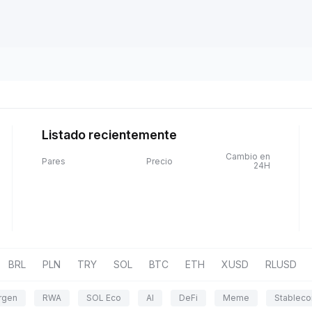
Listado recientemente
Cambio en
Pares
Precio
24H
BRL
PLN
TRY
SOL
BTC
ETH
XUSD
RLUSD
rgen
RWA
SOL Eco
AI
DeFi
Meme
Stableco