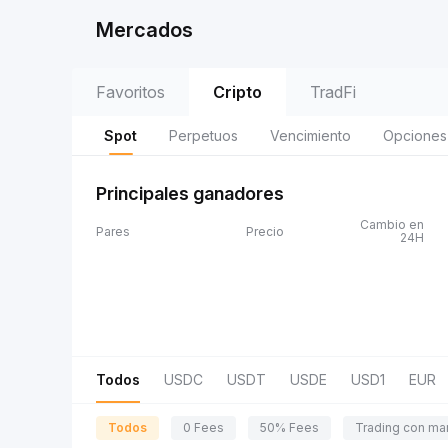
Mercados
Favoritos
Cripto
TradFi
Spot
Perpetuos
Vencimiento
Opciones
Principales ganadores
Cambio en
Pares
Precio
24H
Todos
USDC
USDT
USDE
USD1
EUR
Todos
0 Fees
50% Fees
Trading con ma