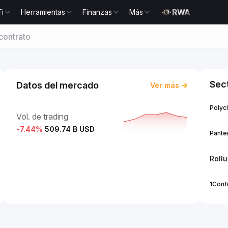
Fi
Herramientas
Finanzas
Más
contrato
Sec
Datos del mercado
Ver más
Polych
Vol. de trading
-7.44
%
509.74 B USD
Panter
Roll