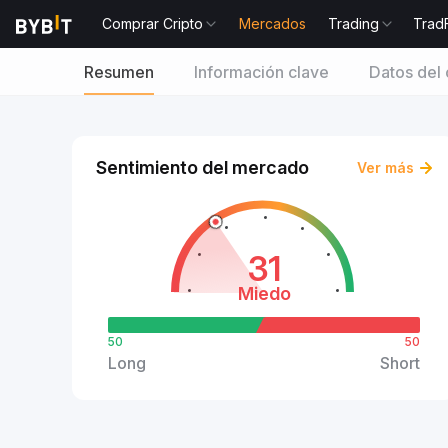
Comprar Cripto
Mercados
Trading
Trad
Resumen
Información clave
Datos del 
Sentimiento del mercado
Ver más
31
Miedo
50
50
Long
Short