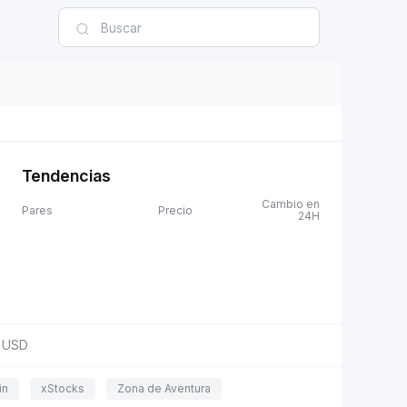
Tendencias
Cambio en
Pares
Precio
24H
USD
in
xStocks
Zona de Aventura