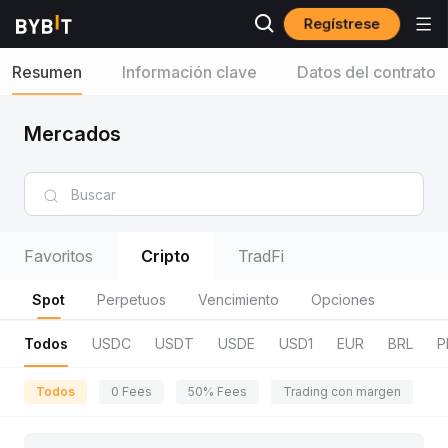
Regístrese
Resumen
Información clave
Datos del contrato
Mercados
Favoritos
Cripto
TradFi
Spot
Perpetuos
Vencimiento
Opciones
Todos
USDC
USDT
USDE
USD1
EUR
BRL
P
Todos
0 Fees
50% Fees
Trading con margen
R