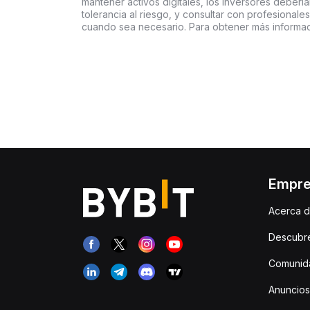
mantener activos digitales, los inversores deberí
tolerancia al riesgo, y consultar con profesionales
cuando sea necesario. Para obtener más informac
Empr
Acerca d
Descubr
Comunida
Anuncios