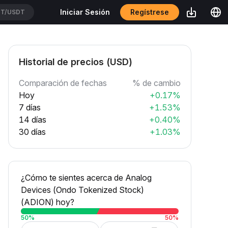
Regístrese
Iniciar Sesión
T/USDT
Historial de precios (USD)
Comparación de fechas
% de cambio
Hoy
+0.17%
7 días
+1.53%
14 días
+0.40%
30 días
+1.03%
¿Cómo te sientes acerca de Analog
Devices (Ondo Tokenized Stock)
(ADION) hoy?
50
%
50
%