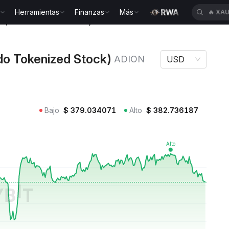
Herramientas
Finanzas
Más
🔥
XAU
es (Ondo Tokenized Stock) ADION
do Tokenized Stock)
ADION
USD
Bajo
$
379.034071
Alto
$
382.736187