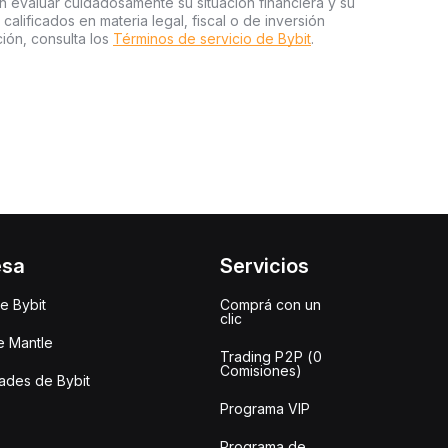
an evaluar cuidadosamente su situación financiera y su
 calificados en materia legal, fiscal o de inversión
ión, consulta los
Términos de servicio de Bybit
.
esa
Servicios
e Bybit
Comprá con un
clic
e Mantle
Trading P2P (0
Comisiones)
des de Bybit
Programa VIP
Programa de