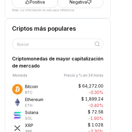
Positiva
Negativa
Nota: La información es solo para referencia.
Criptos más populares
Buscar
Criptomonedas de mayor capitalización
de mercado
Moneda
Precio y % en 24 horas
$
64,272.00
Bitcoin
-0.30%
BTC
$
1,899.24
Ethereum
-0.40%
ETH
$
72.58
Solana
-1.90%
SOL
$
1.028
XRP
-2.30%
XRP