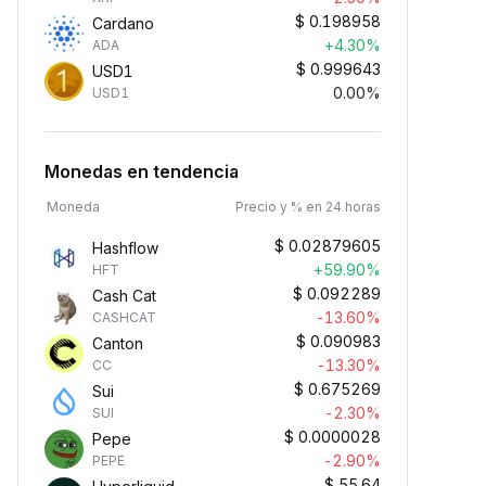
$
0.198958
Cardano
+4.30%
ADA
$
0.999643
USD1
0.00%
USD1
Monedas en tendencia
Moneda
Precio y % en 24 horas
$
0.02879605
Hashflow
+59.90%
HFT
$
0.092289
Cash Cat
-13.60%
CASHCAT
$
0.090983
Canton
-13.30%
CC
$
0.675269
Sui
-2.30%
SUI
$
0.0000028
Pepe
-2.90%
PEPE
$
55.64