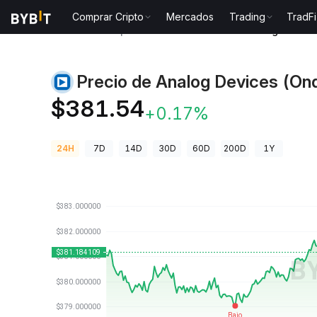
Comprar Cripto
Mercados
Trading
TradFi
Precios de Criptomonedas
Precio de Analog Devic
Precio de Analog Devices (On
$381.54
+0.17%
24H
7D
14D
30D
60D
200D
1Y