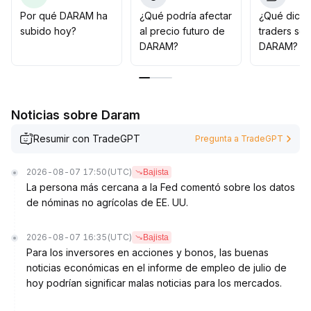
de volumen-precio y confirmación de ruptura, y
Por qué DARAM ha
¿Qué podría afectar
¿Qué dicen
esperar más datos que clarifiquen la tendencia a largo
subido hoy?
al precio futuro de
traders so
plazo antes de configurar una estrategia
.
DARAM?
DARAM?
Noticias sobre Daram
Resumir con TradeGPT
Pregunta a TradeGPT
2026-08-07 17:50
(UTC)
Bajista
La persona más cercana a la Fed comentó sobre los datos
de nóminas no agrícolas de EE. UU.
2026-08-07 16:35
(UTC)
Bajista
Para los inversores en acciones y bonos, las buenas
noticias económicas en el informe de empleo de julio de
hoy podrían significar malas noticias para los mercados.