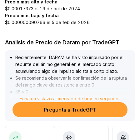
Precio más alto y fecha
$0.00017373 el 19 de oct de 2024
Precio más bajo y fecha
$0.000000090766 el 5 de feb de 2026
Análisis de Precio de Daram por TradeGPT
Recientemente, DARAM se ha visto impulsado por el
repunte del ánimo general en el mercado cripto,
acumulando algo de impulso alcista a corto plazo
.
Se recomienda observar la confirmación de la ruptura
del rango clave de resistencia entre 0
.
38 y 0
.
42
Echa un vistazo al mercado de hoy en segundos
.
Sin embargo, dado que el mercado aún atraviesa una
Pregunta a TradeGPT
etapa de validación de datos, persiste el riesgo de
volatilidad
.
Se aconseja a los inversores mantener una gestión
prudente de posiciones y utilizar stop loss, considerar
aumentar posiciones sólo tras una efectiva resonancia