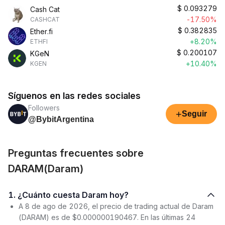
$
0.093279
Cash Cat
-17.50%
CASHCAT
$
0.382835
Ether.fi
+8.20%
ETHFI
$
0.200107
KGeN
+10.40%
KGEN
Síguenos en las redes sociales
Followers
+
Seguir
@BybitArgentina
Preguntas frecuentes sobre
DARAM(Daram)
1. ¿Cuánto cuesta Daram hoy?
A 8 de ago de 2026, el precio de trading actual de Daram
(DARAM) es de $0.000000190467. En las últimas 24