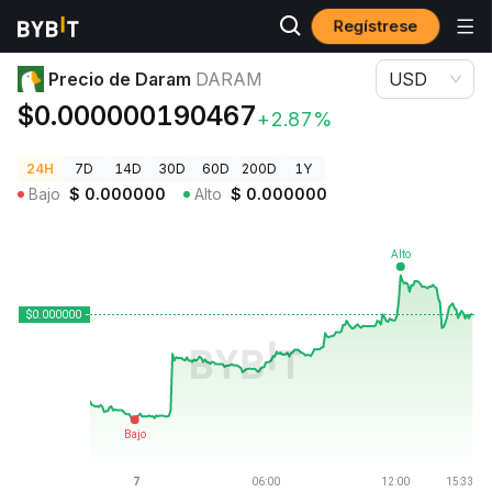
Regístrese
Precios de Criptomonedas
Precio de Daram DARAM
Precio de Daram
DARAM
USD
$0.000000190467
+2.87%
24H
7D
14D
30D
60D
200D
1Y
Bajo
$
0.000000
Alto
$
0.000000