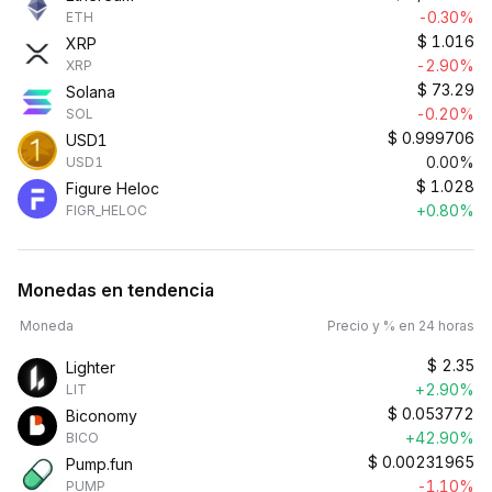
-0.30%
ETH
$
1.016
XRP
-2.90%
XRP
$
73.29
Solana
-0.20%
SOL
$
0.999706
USD1
0.00%
USD1
$
1.028
Figure Heloc
+0.80%
FIGR_HELOC
Monedas en tendencia
Moneda
Precio y % en 24 horas
$
2.35
Lighter
+2.90%
LIT
$
0.053772
Biconomy
+42.90%
BICO
$
0.00231965
Pump.fun
-1.10%
PUMP