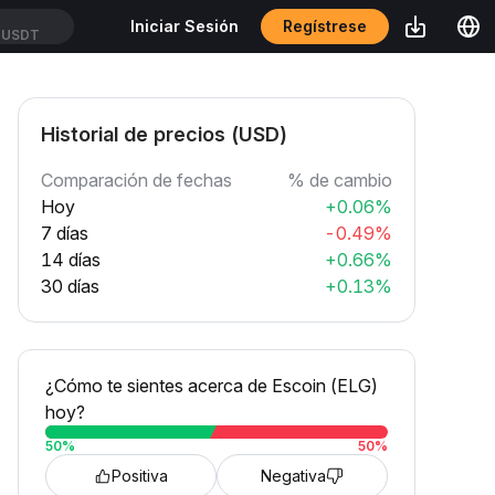
Regístrese
Iniciar Sesión
UUSDT
Historial de precios (USD)
Comparación de fechas
% de cambio
Hoy
+0.06%
7 días
-0.49%
14 días
+0.66%
30 días
+0.13%
¿Cómo te sientes acerca de Escoin (ELG)
hoy?
50
%
50
%
Positiva
Negativa