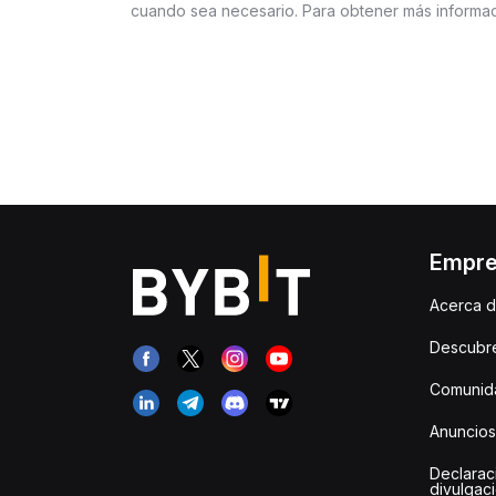
cuando sea necesario. Para obtener más informac
Empr
Acerca d
Descubr
Comunida
Anuncios
Declarac
divulgac