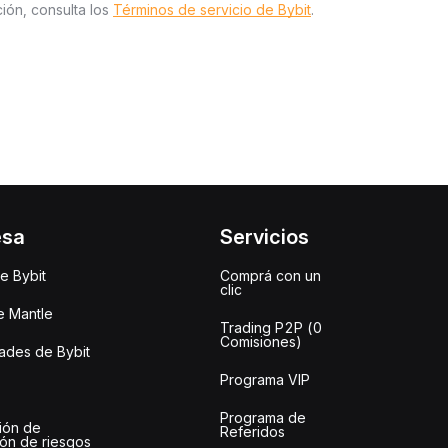
ión, consulta los
Términos de servicio de Bybit
.
esa
Servicios
e Bybit
Comprá con un
clic
e Mantle
Trading P2P (0
Comisiones)
des de Bybit
Programa VIP
Programa de
ión de
Referidos
ión de riesgos