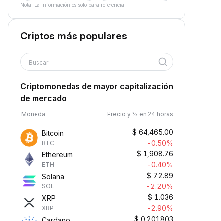
Nota: La información es solo para referencia.
Criptos más populares
Buscar
Criptomonedas de mayor capitalización
de mercado
Moneda
Precio y % en 24 horas
$
64,465.00
Bitcoin
-0.50%
BTC
$
1,908.76
Ethereum
-0.40%
ETH
$
72.89
Solana
-2.20%
SOL
$
1.036
XRP
-2.90%
XRP
$
0.201803
Cardano