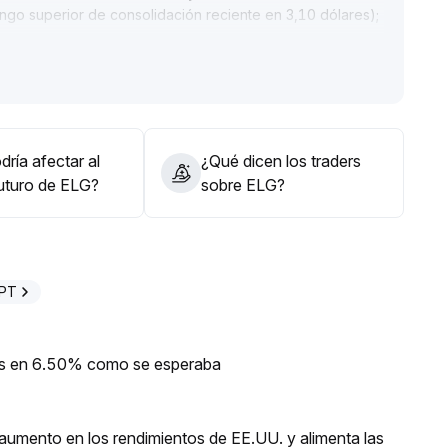
ango superior de consolidación reciente en 3,10 dólares);
el potencial alcista podría abrirse y se podría aumentar
ndación es controlar la exposición y considerar entradas
sarse en la validación continua de los fundamentos del
posiciones de forma impulsiva
.
ría afectar al
¿Qué dicen los traders
futuro de ELG?
sobre ELG?
GPT
ios en 6.50% como se esperaba
umento en los rendimientos de EE.UU. y alimenta las