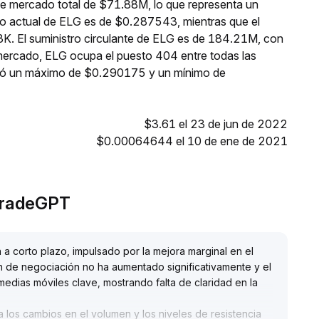
de mercado total de $71.88M, lo que representa un
io actual de ELG es de $0.287543, mientras que el
K. El suministro circulante de ELG es de 184.21M, con
mercado, ELG ocupa el puesto 404 entre todas las
nzó un máximo de $0.290175 y un mínimo de
$3.61 el 23 de jun de 2022
$0.00064644 el 10 de ene de 2021
 TradeGPT
 a corto plazo, impulsado por la mejora marginal en el
n de negociación no ha aumentado significativamente y el
edias móviles clave, mostrando falta de claridad en la
los cambios en el volumen y los niveles de resistencia