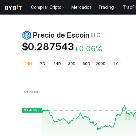
Comprar Cripto
Mercados
Trading
TradFi
Precios de Criptomonedas
Precio de Escoin ELG
Precio de Escoin
ELG
$0.287543
+0.06%
24H
7D
14D
30D
60D
200D
1Y