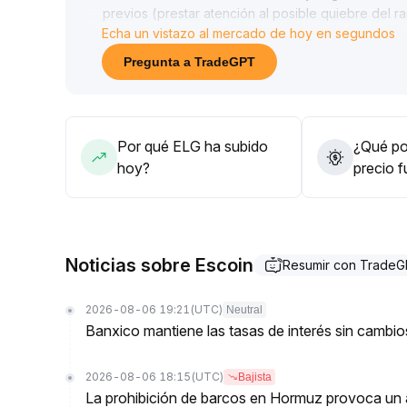
previos (prestar atención al posible quiebre del r
Echa un vistazo al mercado de hoy en segundos
si el quiebre viene acompañado de mayor volumen, 
la posición gradualmente
.
Pregunta a TradeGPT
Si no logra estabilizarse efectivamente, la recome
en retrocesos
.
Las posiciones de mediano y largo plazo deben ba
proyecto y el entorno del sector; evitar aumentar 
Por qué ELG ha subido
¿Qué pod
hoy?
precio 
Noticias sobre Escoin
Resumir con Trade
2026-08-06 19:21
(UTC)
Neutral
Banxico mantiene las tasas de interés sin camb
2026-08-06 18:15
(UTC)
Bajista
La prohibición de barcos en Hormuz provoca un a