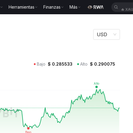
Herramientas
Finanzas
Más
🔥
XA
USD
Bajo
$
0.285533
Alto
$
0.290075