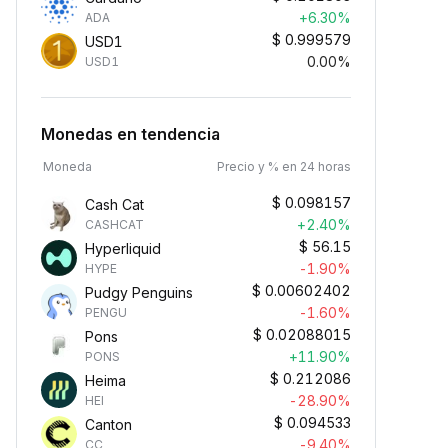
+6.30%
ADA
$
0.999579
USD1
0.00%
USD1
Monedas en tendencia
Moneda
Precio y % en 24 horas
$
0.098157
Cash Cat
+2.40%
CASHCAT
$
56.15
Hyperliquid
-1.90%
HYPE
$
0.00602402
Pudgy Penguins
-1.60%
PENGU
$
0.02088015
Pons
+11.90%
PONS
$
0.212086
Heima
-28.90%
HEI
$
0.094533
Canton
-9.40%
CC