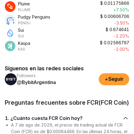
$
0.01175866
Plume
+7.50%
PLUME
$
0.00606706
Pudgy Penguins
-3.50%
PENGU
$
0.674641
Sui
-2.20%
SUI
$
0.02566797
Kaspa
-2.00%
KAS
Síguenos en las redes sociales
Followers
+
Seguir
@BybitArgentina
Preguntas frecuentes sobre FCR(FCR Coin)
1. ¿Cuánto cuesta FCR Coin hoy?
A 7 de ago de 2026, el precio de trading actual de FCR
Coin (FCR) es de $0.00064466. En las últimas 24 horas, el