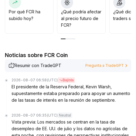
96-1
.
05); si se mantiene por encima de este nivel, se puede
Por qué FCR ha
¿Qué podría afectar
¿Qué dicen
considerar una entrada a corto plazo, estableciendo
subido hoy?
al precio futuro de
traders so
estrictamente un stop loss en el límite inferior (0
.
FCR?
81-0
.
85)
.
En la etapa actual, se debe evitar entrar por mera
euforia, estar atentos al riesgo de retrocesos y actuar
Noticias sobre FCR Coin
con cautela y flexibilidad hasta que la tendencia se
aclare
.
Resumir con TradeGPT
Pregunta a TradeGPT
2026-08-07 06:58
(UTC)
Bajista
El presidente de la Reserva Federal, Kevin Warsh,
supuestamente estaba preparado para apoyar un aumento
de las tasas de interés en la reunión de septiembre.
2026-08-07 06:35
(UTC)
Neutral
Vista previa: Los mercados se centran en la tasa de
desempleo de EE. UU. de julio y los datos no agrícolas de
esta noche, con revisiones de perspectivas institucionales.