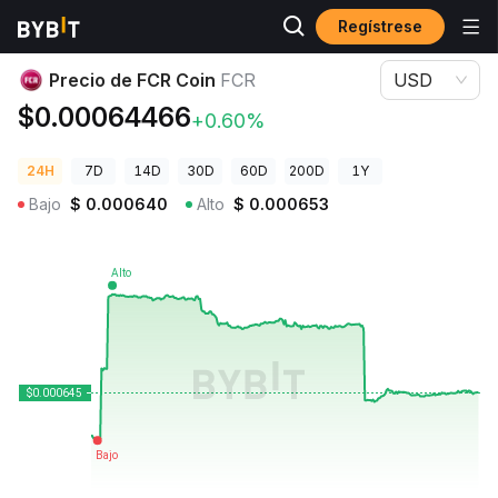
Regístrese
Precios de Criptomonedas
Precio de FCR Coin FCR
Precio de FCR Coin
FCR
USD
$0.00064466
+0.60%
24H
7D
14D
30D
60D
200D
1Y
Bajo
$
0.000640
Alto
$
0.000653