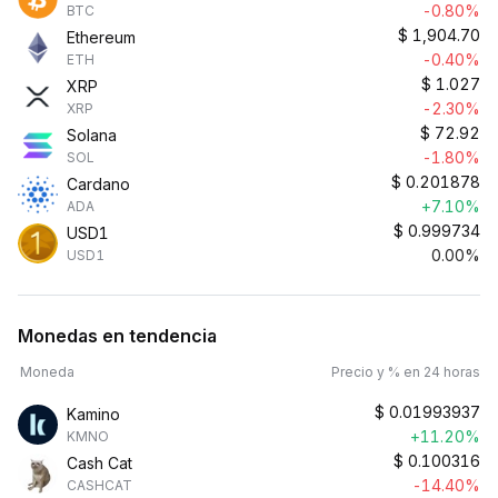
-0.80%
BTC
$
1,904.70
Ethereum
-0.40%
ETH
$
1.027
XRP
-2.30%
XRP
$
72.92
Solana
-1.80%
SOL
$
0.201878
Cardano
+7.10%
ADA
$
0.999734
USD1
0.00%
USD1
Monedas en tendencia
Moneda
Precio y % en 24 horas
$
0.01993937
Kamino
+11.20%
KMNO
$
0.100316
Cash Cat
-14.40%
CASHCAT