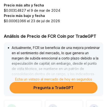
Precio más alto y fecha
$0.00314827 el 9 de mar de 2024
Precio más bajo y fecha
$0.00061066 el 23 de jul de 2026
Análisis de Precio de FCR Coin por TradeGPT
Actualmente, FCR se beneficia de una mejora preliminar
en el sentimiento del mercado, lo que genera un
margen de subida emocional a corto plazo debido a la
especulación de capital; sin embargo, desde el punto
de vista técnico, se mantiene en un patrón de
consolidación dentro de un rango, y los indicadores
clave y el volumen de operaciones aún no confirman
Echa un vistazo al mercado de hoy en segundos
una ruptura direccional
.
Pregunta a TradeGPT
Se recomienda que los inversores presten especial
atención al aumento del volumen negociado y a una
ruptura efectiva en la parte superior del rango (zona
de resistencia de referencia: 0
.