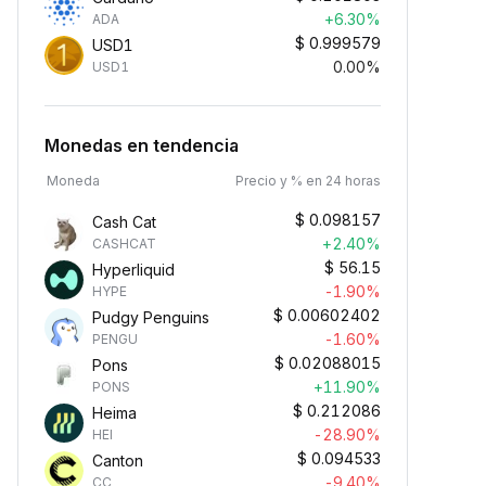
+6.30%
ADA
$
0.999579
USD1
0.00%
USD1
Monedas en tendencia
Moneda
Precio y % en 24 horas
$
0.098157
Cash Cat
+2.40%
CASHCAT
$
56.15
Hyperliquid
-1.90%
HYPE
$
0.00602402
Pudgy Penguins
-1.60%
PENGU
$
0.02088015
Pons
+11.90%
PONS
$
0.212086
Heima
-28.90%
HEI
$
0.094533
Canton
-9.40%
CC