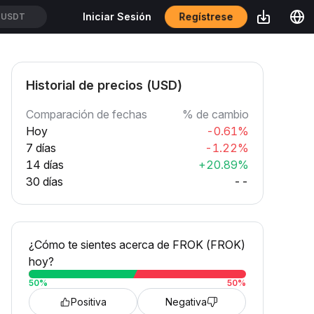
Regístrese
Iniciar Sesión
UUSDT
Historial de precios (USD)
Comparación de fechas
% de cambio
Hoy
-0.61%
7 días
-1.22%
14 días
+20.89%
30 días
--
¿Cómo te sientes acerca de FROK (FROK)
hoy?
50
%
50
%
Positiva
Negativa