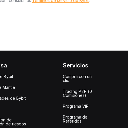
ión, consulta los
Términos de servicio de Bybit
.
esa
Servicios
e Bybit
Comprá con un
clic
e Mantle
Trading P2P (0
Comisiones)
des de Bybit
Programa VIP
Programa de
ión de
Referidos
ión de riesgos