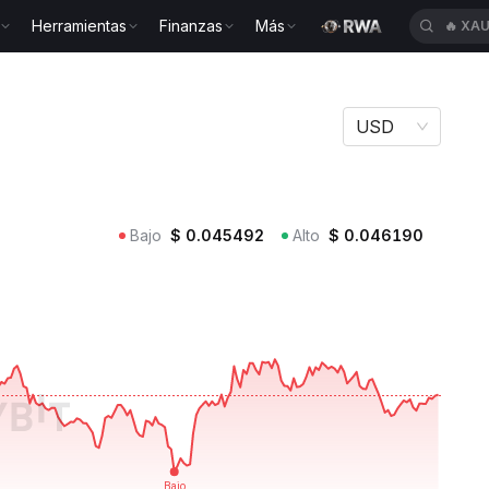
Herramientas
Finanzas
Más
🔥
XA
USD
Bajo
$
0.045492
Alto
$
0.046190