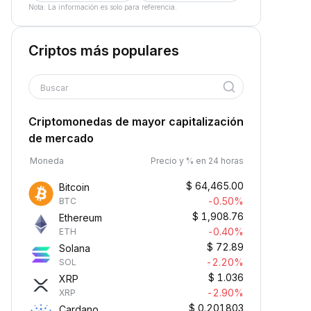
Nota: La información es solo para referencia.
Criptos más populares
Buscar
Criptomonedas de mayor capitalización
de mercado
Moneda
Precio y % en 24 horas
$
64,465.00
Bitcoin
-0.50%
BTC
$
1,908.76
Ethereum
-0.40%
ETH
$
72.89
Solana
-2.20%
SOL
$
1.036
XRP
-2.90%
XRP
$
0.201803
Cardano