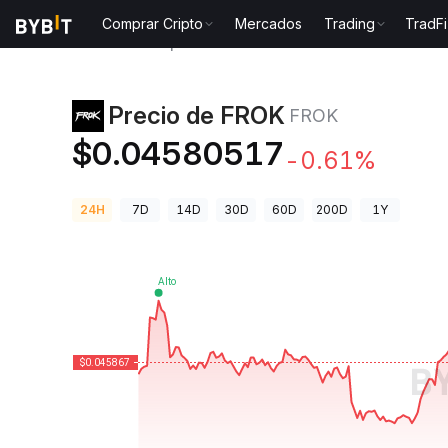
Comprar Cripto
Mercados
Trading
TradFi
Precios de Criptomonedas
Precio de FROK FROK
Precio de FROK
FROK
$0.04580517
-0.61%
24H
7D
14D
30D
60D
200D
1Y