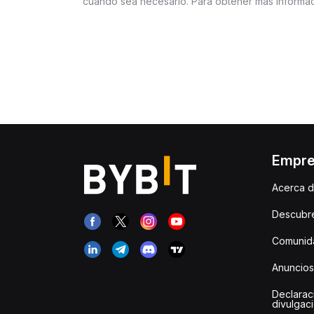
cuando sea necesario. Para obtener más informac
Empr
Acerca d
Descubr
Comunida
Anuncios
Declarac
divulgac