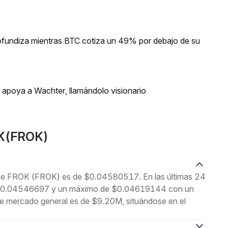
profundiza mientras BTC cotiza un 49% por debajo de su
n apoya a Wachter, llamándolo visionario
OK(FROK)
l de FROK (FROK) es de $0.04580517. En las últimas 24
 de $0.04546697 y un máximo de $0.04619144 con un
de mercado general es de $9.20M, situándose en el