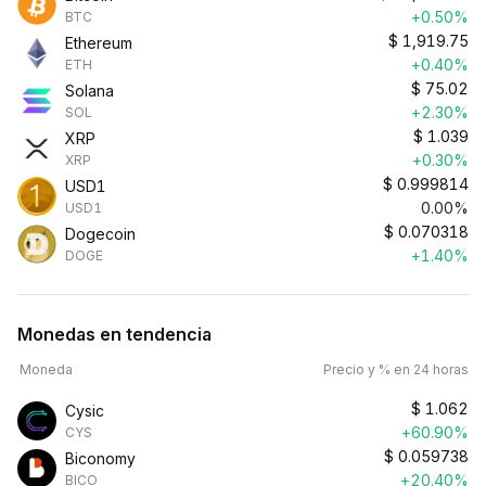
+0.50%
BTC
$
1,919.75
Ethereum
+0.40%
ETH
$
75.02
Solana
+2.30%
SOL
$
1.039
XRP
+0.30%
XRP
$
0.999814
USD1
0.00%
USD1
$
0.070318
Dogecoin
+1.40%
DOGE
Monedas en tendencia
Moneda
Precio y % en 24 horas
$
1.062
Cysic
+60.90%
CYS
$
0.059738
Biconomy
+20.40%
BICO