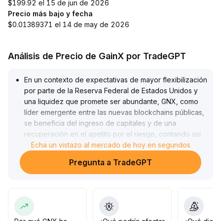
$199.92 el 15 de jun de 2026
Precio más bajo y fecha
$0.01389371 el 14 de may de 2026
Análisis de Precio de GainX por TradeGPT
En un contexto de expectativas de mayor flexibilización
por parte de la Reserva Federal de Estados Unidos y
una liquidez que promete ser abundante, GNX, como
líder emergente entre las nuevas blockchains públicas,
se beneficia del ingreso de capitales y de una
recuperación en el apetito por el riesgo, contando así
en el corto plazo con impulso para avanzar
Echa un vistazo al mercado de hoy en segundos
.
Combinando el cambio de apetito por el riesgo entre
Pregunta a TradeGPT
sectores del mercado estadounidense, se espera que
el capital rote desde los sectores con valuaciones
elevadas hacia segmentos de valuación media como
las blockchains innovadoras; en este sentido, el
sentimiento a corto plazo para GNX resulta positivo
.
Se recomienda vigilar el nivel clave de soporte en 2
.