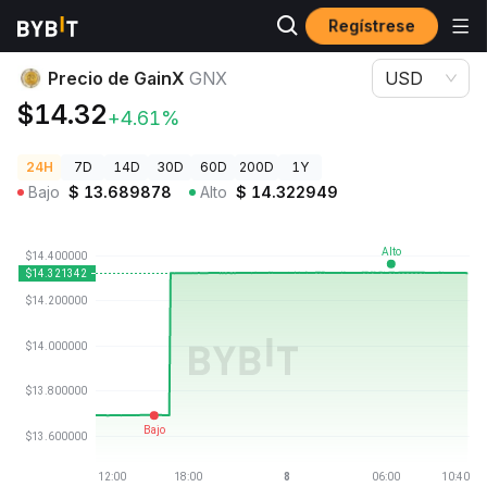
Regístrese
Precios de Criptomonedas
Precio de GainX GNX
Precio de GainX
GNX
USD
$14.32
+4.61%
24H
7D
14D
30D
60D
200D
1Y
Bajo
$
13.689878
Alto
$
14.322949