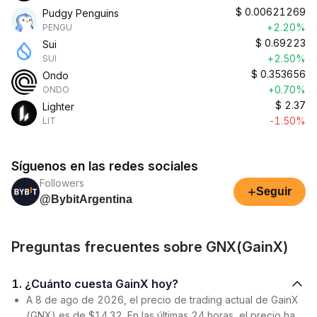
$
0.00621269
Pudgy Penguins
+2.20%
PENGU
$
0.69223
Sui
+2.50%
SUI
$
0.353656
Ondo
+0.70%
ONDO
$
2.37
Lighter
-1.50%
LIT
Síguenos en las redes sociales
Followers
+
Seguir
@BybitArgentina
Preguntas frecuentes sobre GNX(GainX)
1. ¿Cuánto cuesta GainX hoy?
A 8 de ago de 2026, el precio de trading actual de GainX
(GNX) es de $14.32. En las últimas 24 horas, el precio ha