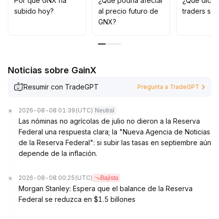
Por qué GNX ha
¿Qué podría afectar
¿Qué dicen
10; si se mantiene con solidez, el objetivo de precio
subido hoy?
al precio futuro de
traders so
podría ubicarse en el rango de 2
.
GNX?
50-2
.
80
.
Sin embargo, es fundamental estar alerta ante una
posible divergencia entre las expectativas de
Noticias sobre GainX
flexibilización y su concreción, así como a la volatilidad
causada por movimientos rápidos de capital; es
Resumir con TradeGPT
Pregunta a TradeGPT
aconsejable controlar el tamaño de las posiciones y
definir claramente los stops
.
2026-08-08 01:39
(UTC)
Neutral
Las nóminas no agrícolas de julio no dieron a la Reserva
Federal una respuesta clara; la "Nueva Agencia de Noticias
de la Reserva Federal": si subir las tasas en septiembre aún
depende de la inflación.
2026-08-08 00:25
(UTC)
Bajista
Morgan Stanley: Espera que el balance de la Reserva
Federal se reduzca en $1.5 billones