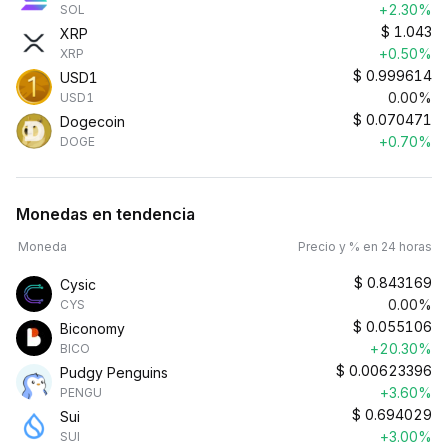
+2.30%
SOL
$
1.043
XRP
+0.50%
XRP
$
0.999614
USD1
0.00%
USD1
$
0.070471
Dogecoin
+0.70%
DOGE
Monedas en tendencia
Moneda
Precio y % en 24 horas
$
0.843169
Cysic
0.00%
CYS
$
0.055106
Biconomy
+20.30%
BICO
$
0.00623396
Pudgy Penguins
+3.60%
PENGU
$
0.694029
Sui
+3.00%
SUI