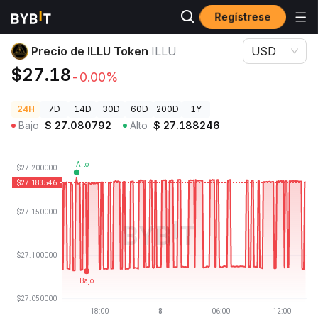
Regístrese
Precios de Criptomonedas
Precio de ILLU Token ILLU
Precio de ILLU Token
ILLU
USD
$27.18
-0.00%
24H
7D
14D
30D
60D
200D
1Y
Bajo
$
27.080792
Alto
$
27.188246