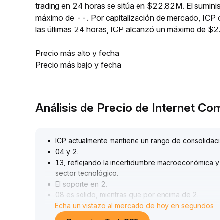
trading en 24 horas se sitúa en $22.82M. El sumini
máximo de --. Por capitalización de mercado, ICP 
las últimas 24 horas, ICP alcanzó un máximo de $2
Precio más alto y fecha
Precio más bajo y fecha
Análisis de Precio de Internet C
ICP actualmente mantiene un rango de consolidaci
04 y 2
.
13, reflejando la incertidumbre macroeconómica y 
sector tecnológico
.
El soporte en 2
.
08 es sólido, mientras que por encima de 2
.
Echa un vistazo al mercado de hoy en segundos
13 enfrenta presión, y la tendencia a corto plazo
El ajuste a la baja en los límites de préstamos de l