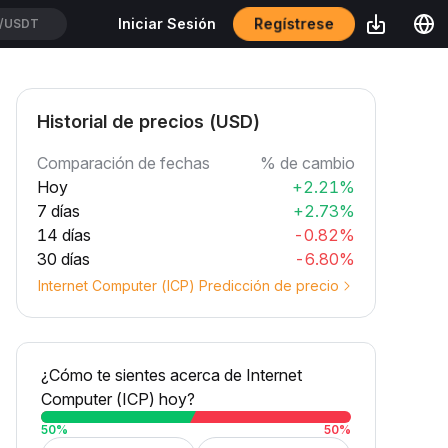
/USDT
Regístrese
Iniciar Sesión
TUSDT
Historial de precios (USD)
Comparación de fechas
% de cambio
Hoy
+2.21%
7 días
+2.73%
14 días
-0.82%
30 días
-6.80%
Internet Computer (ICP) Predicción de precio
¿Cómo te sientes acerca de Internet
Computer (ICP) hoy?
50
%
50
%