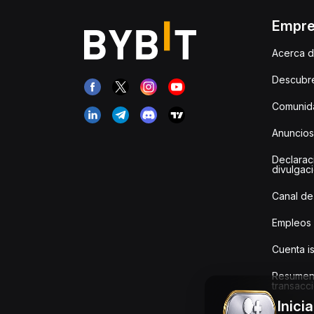
Empr
Acerca d
Descubr
Comunida
Anuncios
Declarac
divulgac
Canal de
Empleos
Cuenta i
Resumen
transacci
Inici