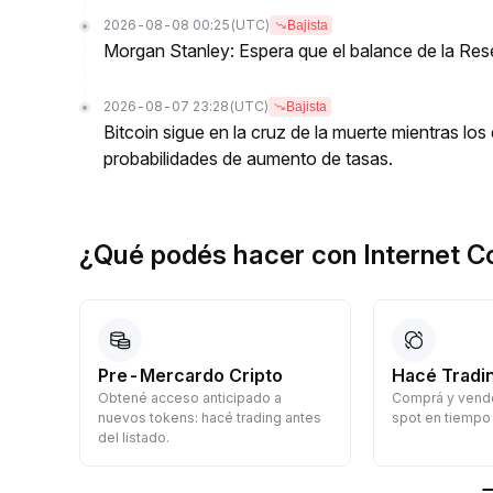
2026-08-08 00:25
(UTC)
Bajista
Morgan Stanley: Espera que el balance de la Res
2026-08-07 23:28
(UTC)
Bajista
Bitcoin sigue en la cruz de la muerte mientras l
probabilidades de aumento de tasas.
¿Qué podés hacer con Internet 
Pre-Mercardo Cripto
Hacé Tradi
Obtené acceso anticipado a
Comprá y vendé
á
nuevos tokens: hacé trading antes
spot en tiempo 
del listado.