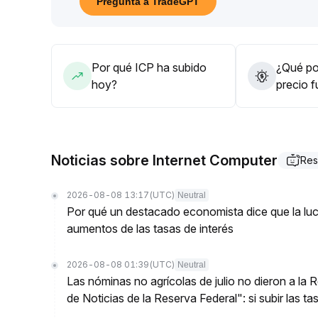
Pregunta a TradeGPT
corto plazo, lo que beneficia a la calidad de liqui
Se recomienda prestar atención a los datos macro
dentro del rango, seguir de cerca la gestión de liq
asignación solo después de que se produzca una r
Por qué ICP ha subido
¿Qué pod
hoy?
precio f
Noticias sobre Internet Computer
Res
2026-08-08 13:17
(UTC)
Neutral
Por qué un destacado economista dice que la luch
aumentos de las tasas de interés
2026-08-08 01:39
(UTC)
Neutral
Las nóminas no agrícolas de julio no dieron a la
de Noticias de la Reserva Federal": si subir las t