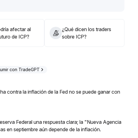
dez y fortalece la base de valor a mediano y largo plazo
.
económicos y la rotación del sector tecnológico, operar
uidez, priorizar posiciones defensivas, y aumentar la
uptura estructural
.
ría afectar al
¿Qué dicen los traders
uturo de ICP?
sobre ICP?
umir con TradeGPT
a contra la inflación de la Fed no se puede ganar con
 Reserva Federal una respuesta clara; la "Nueva Agencia
asas en septiembre aún depende de la inflación.