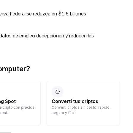
erva Federal se reduzca en $1.5 billones
os datos de empleo decepcionan y reducen las
Computer?
ng Spot
Convertí tus criptos
 cripto con precios
Convertí criptos sin costo: rápido,
G
real.
seguro y fácil.
d
c