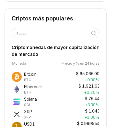
Criptos más populares
Buscar
Criptomonedas de mayor capitalización
de mercado
Moneda
Precio y % en 24 horas
$
65,066.00
Bitcoin
+0.30%
BTC
$
1,921.63
Ethereum
+0.20%
ETH
$
76.44
Solana
+3.30%
SOL
$
1.043
XRP
+1.00%
XRP
$
0.999554
USD1