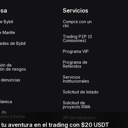
esa
Servicios
e Bybit
Comprá con un
clic
e Mantle
Trading P2P (0
Comisiones)
des de Bybit
Programa VIP
Programa de
ión de
Referidos
ión de riesgos
Servicios
 denuncias
Institucionales
Solicitud de listado
slámica
Solicitud de
proyecto RWA
 de
ones y tarifas
API de impuestos
a tu aventura en el trading con $20 USDT