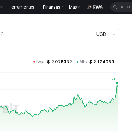
🔥
ETH
Herramientas
Finanzas
Más
🔥
BEA
uter ICP
CP
USD
Bajo
$
2.078382
Alto
$
2.124989