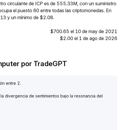
stro circulante de ICP es de 555.33M, con un suministro
ocupa el puesto 60 entre todas las criptomonedas. En
.13 y un mínimo de $2.08.
$700.65 el 10 de may de 2021
$2.00 el 1 de ago de 2026
omputer por TradeGPT
ón entre 2
.
la divergencia de sentimientos bajo la resonancia del
 sigue siendo de consolidación en un rango amplio
.
a plataforma reprime el apalancamiento y la volatilidad a