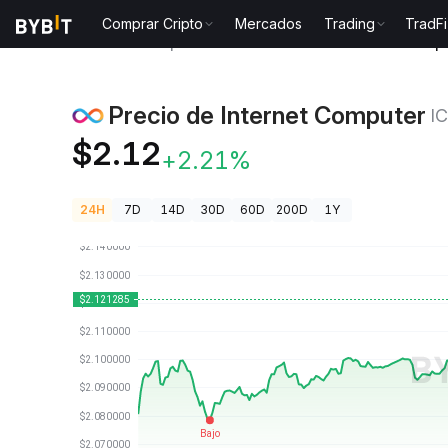
Comprar Cripto
Mercados
Trading
TradFi
Precios de Criptomonedas
Precio de Internet Comp
Precio de Internet Computer
I
$2.12
+2.21%
24H
7D
14D
30D
60D
200D
1Y