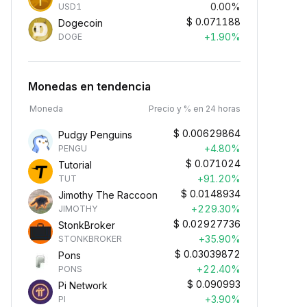
0.00%
USD1
$
0.071188
Dogecoin
+1.90%
DOGE
Monedas en tendencia
Moneda
Precio y % en 24 horas
$
0.00629864
Pudgy Penguins
+4.80%
PENGU
$
0.071024
Tutorial
+91.20%
TUT
$
0.0148934
Jimothy The Raccoon
+229.30%
JIMOTHY
$
0.02927736
StonkBroker
Ganá ingresos pasivos
+35.90%
STONKBROKER
aná recompensas pasivas:
$
0.03039872
Pons
epositá tus fondos y observá
+22.40%
PONS
ómo crecen.
$
0.090993
Pi Network
+3.90%
PI