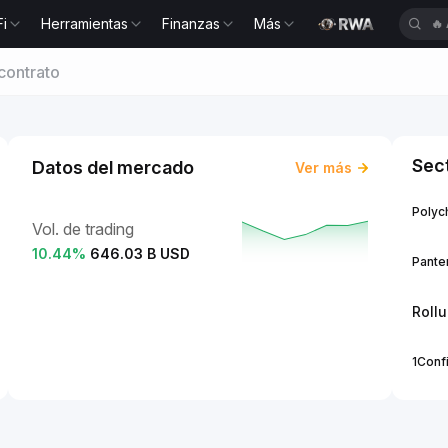
Fi
Herramientas
Finanzas
Más
🔥
contrato
Sec
Datos del mercado
Ver más
Polych
Vol. de trading
10.44
%
646.03 B USD
Panter
Roll