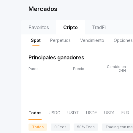
Mercados
Favoritos
Cripto
TradFi
Spot
Perpetuos
Vencimiento
Opciones
Principales ganadores
Cambio en
Pares
Precio
24H
Todos
USDC
USDT
USDE
USD1
EUR
Todos
0 Fees
50% Fees
Trading con ma