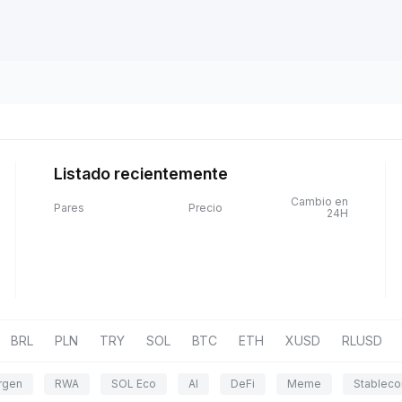
Listado recientemente
Cambio en
Pares
Precio
24H
BRL
PLN
TRY
SOL
BTC
ETH
XUSD
RLUSD
rgen
RWA
SOL Eco
AI
DeFi
Meme
Stableco