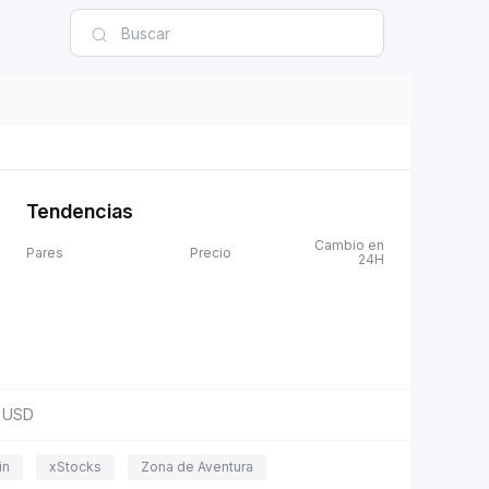
Tendencias
Cambio en
Pares
Precio
24H
USD
in
xStocks
Zona de Aventura