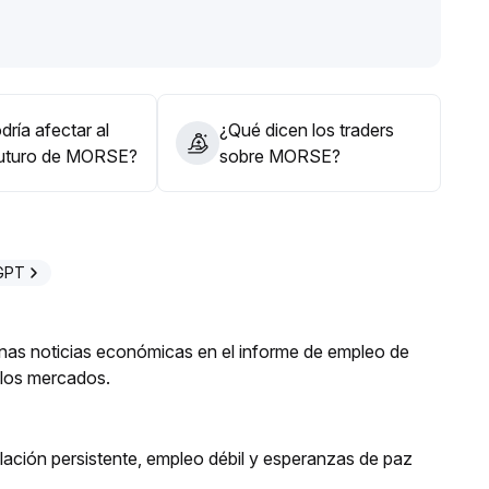
pueden capturar oportunidades de rebote emocional, pero
a medios, esperando pacientemente la confirmación
vamente y estar atentos a avances en noticias y
ría afectar al
¿Qué dicen los traders
futuro de MORSE?
sobre MORSE?
GPT
enas noticias económicas en el informe de empleo de
a los mercados.
lación persistente, empleo débil y esperanzas de paz