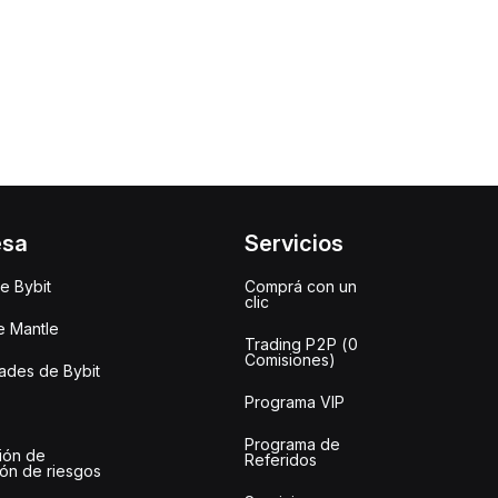
esa
Servicios
e Bybit
Comprá con un
clic
e Mantle
Trading P2P (0
Comisiones)
des de Bybit
Programa VIP
Programa de
ión de
Referidos
ión de riesgos