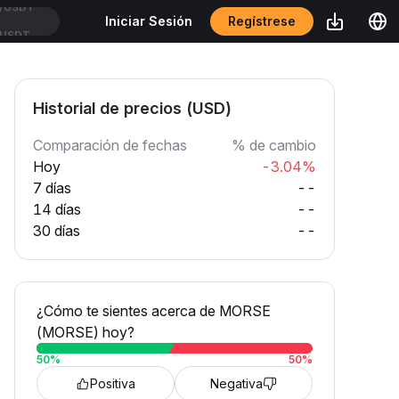
Regístrese
Iniciar Sesión
USDT
Historial de precios (USD)
Comparación de fechas
% de cambio
Hoy
-3.04%
7 días
--
14 días
--
30 días
--
¿Cómo te sientes acerca de MORSE
(MORSE) hoy?
50
%
50
%
Positiva
Negativa