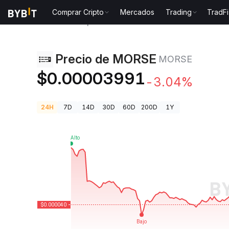
Comprar Cripto
Mercados
Trading
TradFi
Precios de Criptomonedas
Precio de MORSE MORSE
Precio de MORSE
MORSE
$0.00003991
-3.04%
24H
7D
14D
30D
60D
200D
1Y