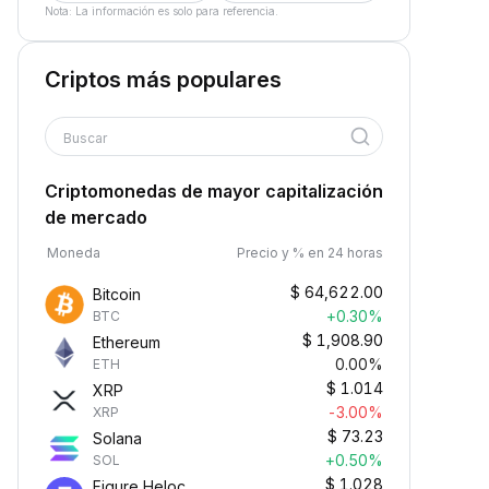
Nota: La información es solo para referencia.
Criptos más populares
Buscar
Criptomonedas de mayor capitalización
de mercado
Moneda
Precio y % en 24 horas
$
64,622.00
Bitcoin
+0.30%
BTC
$
1,908.90
Ethereum
0.00%
ETH
$
1.014
XRP
-3.00%
XRP
$
73.23
Solana
+0.50%
SOL
$
1.028
Figure Heloc