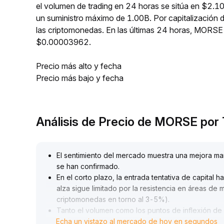
el volumen de trading en 24 horas se sitúa en $2.1
un suministro máximo de 1.00B. Por capitalizació
las criptomonedas. En las últimas 24 horas, MOR
$0.00003962.
Precio más alto y fecha
Precio más bajo y fecha
Análisis de Precio de MORSE po
El sentimiento del mercado muestra una mejora mar
se han confirmado
.
En el corto plazo, la entrada tentativa de capital h
alza sigue limitado por la resistencia en áreas de 
criptomonedas en torno al 3-5%)
.
Tanto el volumen como los puntos de inflexión de
Echa un vistazo al mercado de hoy en segundos
acompañado de manera efectiva
.