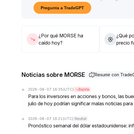
Sugerencia de estrategia: dentro de la etapa se 
Pregunta a TradeGPT
la exposición debe mantenerse en niveles bajos 
técnica con acompañamiento de volumen
.
Es importante evitar perseguir las subidas impulsi
catalizadores fundamentales
.
¿Por qué MORSE ha
¿Qué pod
caído hoy?
precio 
Noticias sobre MORSE
Resumir con Trade
2026-08-07 16:35
(UTC)
Bajista
Para los inversores en acciones y bonos, las bu
julio de hoy podrían significar malas noticias par
2026-08-07 16:21
(UTC)
Neutral
Pronóstico semanal del dólar estadounidense: inf