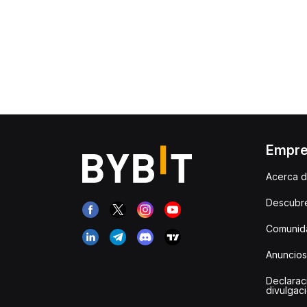
Empr
Acerca d
Descubr
Comunida
Anuncios
Declarac
divulgac