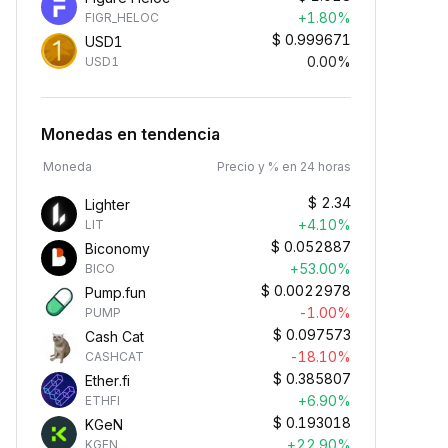
+1.80%
FIGR_HELOC
$
0.999671
USD1
0.00%
USD1
Monedas en tendencia
Moneda
Precio y % en 24 horas
$
2.34
Lighter
+4.10%
LIT
$
0.052887
Biconomy
+53.00%
BICO
$
0.0022978
Pump.fun
-1.00%
PUMP
$
0.097573
Cash Cat
-18.10%
CASHCAT
$
0.385807
Ether.fi
+6.90%
ETHFI
$
0.193018
KGeN
+22.90%
KGEN